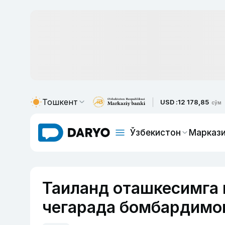
Тошкент
USD :
12 178,85
сўм
Ўзбекистон
Маркази
Таиланд оташкесимга
чегарада бомбардимо