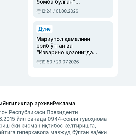
бомба бўлган”.
Абдулла Ориповни
12:24 / 01.08.2026
сиёсий айбловлардан
асраб қолган воқеа
Дунё
Мариупол қамалини
ёриб ўтган ва
“Изварино қозони”дан
чиққан қаҳрамон —
19:50 / 29.07.2026
Украина армияси бош
қўмондони Драпатий
ҳақида
и
Янгиликлар архиви
Реклама
стон Республикаси Президенти
3.2015 йил санада 0944-сонли гувоҳнома
риш ёки қисман иқтибос келтиришга,
айтига гиперхавола мавжуд бўлган ва/ёки