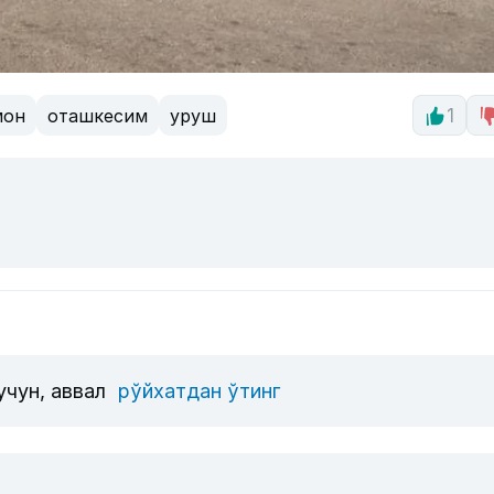
мон
оташкесим
уруш
1
учун, аввал
рўйхатдан ўтинг