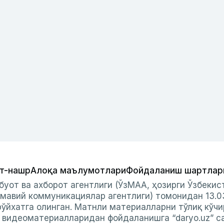
т-нашр
Алоқа маълумотлари
Фойдаланиш шартлар
буот ва ахборот агентлиги (ЎзМАА, ҳозирги Ўзбеки
мавий коммуникациялар агентлиги) томонидан 13.0
ўйхатга олинган. Матнли материалларни тўлиқ кўчи
и видеоматериалларидан фойдаланишга “daryo.uz” с