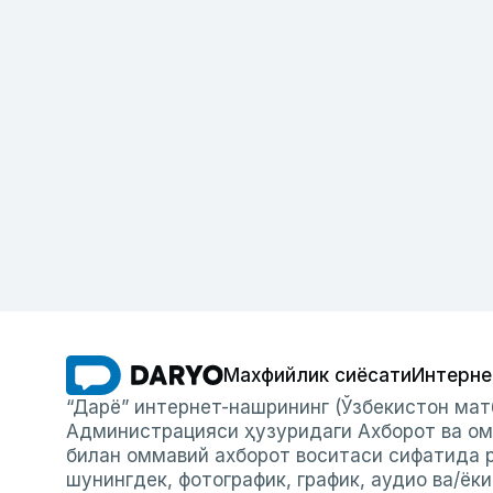
Махфийлик сиёсати
Интерне
“Дарё” интернет-нашрининг (Ўзбекистон мат
Администрацияси ҳузуридаги Ахборот ва ом
билан оммавий ахборот воситаси сифатида р
шунингдек, фотографик, график, аудио ва/ёк