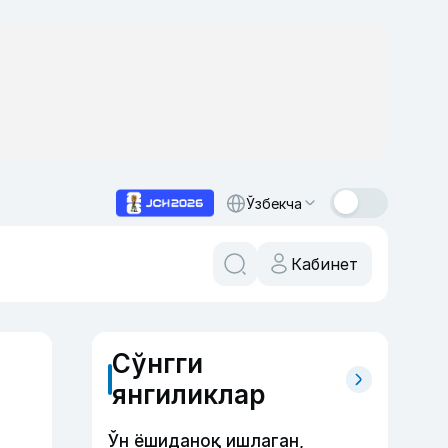
Ўзбекча
Кабинет
Сўнгги
янгиликлар
Ўн ёшиданоқ ишлаган,