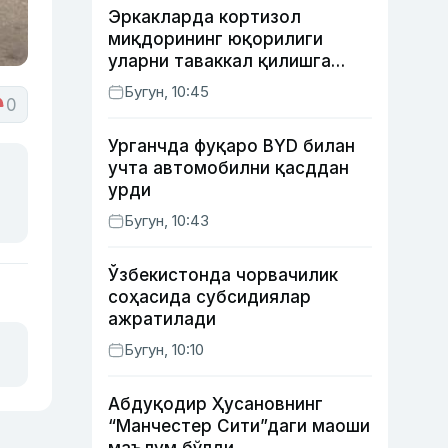
Эркакларда кортизол
миқдорининг юқорилиги
уларни таваккал қилишга
ундайди — янги тадқиқот
Бугун, 10:45
0
Урганчда фуқаро BYD билан
учта автомобилни қасддан
урди
Бугун, 10:43
Ўзбекистонда чорвачилик
соҳасида субсидиялар
ажратилади
Бугун, 10:10
Абдуқодир Ҳусановнинг
“Манчестер Сити”даги маоши