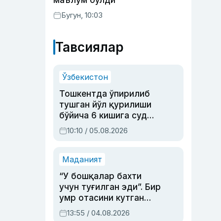
маълум бўлди
Бугун, 10:03
Тавсиялар
Ўзбекистон
Тошкентда ўпирилиб
тушган йўл қурилиши
бўйича 6 кишига суд
ҳукми ўқилди
10:10 / 05.08.2026
Маданият
“У бошқалар бахти
учун туғилган эди”. Бир
умр отасини кутган
актриса ва дубльяж
13:55 / 04.08.2026
устаси Римма