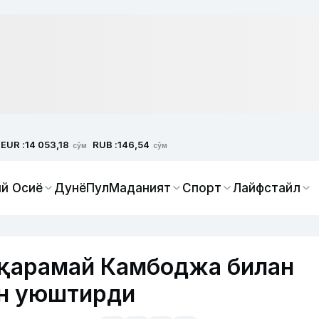
EUR :
RUB :
14 053,18
146,54
сўм
сўм
й Осиё
Дунё
Пул
Маданият
Спорт
Лайфстайл
 қарамай Камбоджа билан
н уюштирди