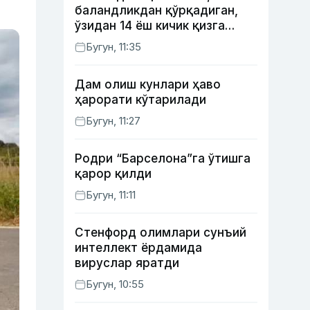
баландликдан қўрқадиган,
ўзидан 14 ёш кичик қизга
уйланган Ёрқинхўжа Умаров
Бугун, 11:35
34 ёшда
Дам олиш кунлари ҳаво
ҳарорати кўтарилади
Бугун, 11:27
Родри “Барселона”га ўтишга
қарор қилди
Бугун, 11:11
Стенфорд олимлари сунъий
интеллект ёрдамида
вируслар яратди
Бугун, 10:55