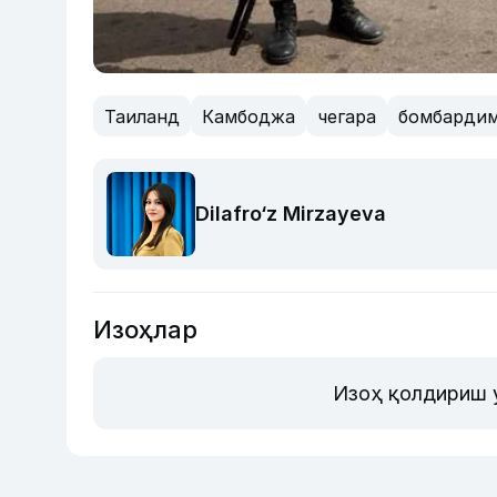
Таиланд
Камбоджа
чегара
бомбарди
Dilafro‘z Mirzayeva
Изоҳлар
Изоҳ қолдириш 