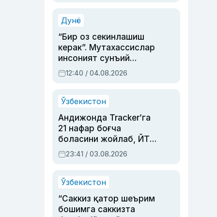
Аҳмедованинг
синовларга тўла ҳаёти
Дунё
“Бир оз секинлашиш
керак”. Мутахассислар
инсоният сунъий
интеллектни бошқара
12:40 / 04.08.2026
олмай қолишидан
хавотир билдирди
Ўзбекистон
Андижонда Tracker’га
21 нафар боғча
боласини жойлаб, ЙТҲ
содир этган аёлга суд
23:41 / 03.08.2026
ҳукми ўқилди
Ўзбекистон
“Саккиз қатор шеърим
бошимга саккизта