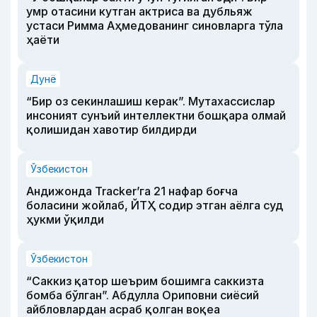
умр отасини кутган актриса ва дубльяж
устаси Римма Аҳмедованинг синовларга тўла
ҳаёти
Дунё
“Бир оз секинлашиш керак”. Мутахассислар
инсоният сунъий интеллектни бошқара олмай
қолишидан хавотир билдирди
Ўзбекистон
Андижонда Tracker’га 21 нафар боғча
боласини жойлаб, ЙТҲ содир этган аёлга суд
ҳукми ўқилди
Ўзбекистон
“Саккиз қатор шеърим бошимга саккизта
бомба бўлган”. Абдулла Ориповни сиёсий
айбловлардан асраб қолган воқеа