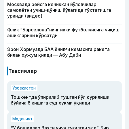
Москвада рейсга кечиккан йўловчилар
самолётни учиш-қўниш йўлагида тўхтатишга
уринди (видео)
Флик “Барселона”нинг икки футболчисига чиқиш
эшикларини кўрсатди
Эрон Ҳормузда БАА ёнилғи кемасига ракета
билан ҳужум қилди — Абу Даби
Тавсиялар
Ўзбекистон
Тошкентда ўпирилиб тушган йўл қурилиши
бўйича 6 кишига суд ҳукми ўқилди
Маданият
“У бошқалар бахти учун туғилган эди”. Бир