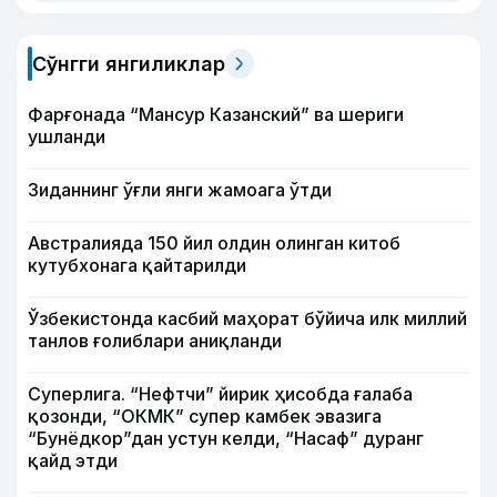
Сўнгги янгиликлар
Фарғонада “Мансур Казанский” ва шериги
ушланди
Зиданнинг ўғли янги жамоага ўтди
Австралияда 150 йил олдин олинган китоб
кутубхонага қайтарилди
Ўзбекистонда касбий маҳорат бўйича илк миллий
танлов ғолиблари аниқланди
Суперлига. “Нефтчи” йирик ҳисобда ғалаба
қозонди, “ОКМК” супер камбек эвазига
“Бунёдкор”дан устун келди, “Насаф” дуранг
қайд этди