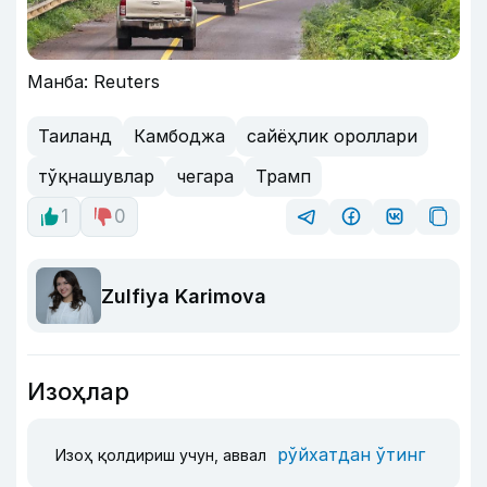
Манба: Reuters
Таиланд
Камбоджа
сайёҳлик ороллари
тўқнашувлар
чегара
Трамп
1
0
Zulfiya Karimova
Изоҳлар
рўйхатдан ўтинг
Изоҳ қолдириш учун, аввал