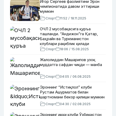
Игор Сергеев фаолиятини Эрон
чемпионатида давом эттириши
мумкин
Спорт
11:52 / 18.11.2025
ОЧЛ 2 мусобақасига қуръа
ташланди. “Андижон”га Қатар,
Баҳрайн ва Туркманистон
клублари рақиблик қилади
Спорт
18:06 / 15.08.2025
Жалолиддин Машарипов узоқ
муддатга сафдан чиқди — манба
Спорт
04:05 / 06.08.2025
Эроннинг “Истиқлол” клуби
Рустам Ашурматов билан
шартномани бекор қилиши мумкин
Спорт
04:30 / 02.08.2025
Эроннинг икки клуби Ўзбекистон