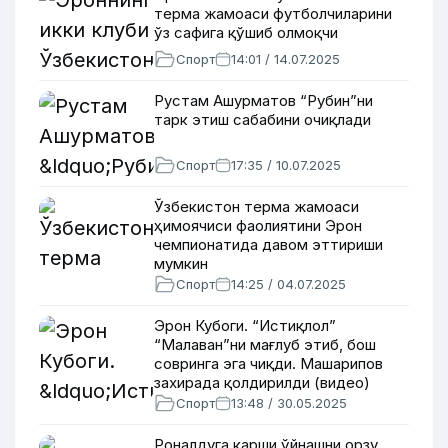
терма жамоаси футболчиларини
ўз сафига қўшиб олмоқчи
Спорт
14:01 / 14.07.2025
Рустам Ашурматов “Рубин”ни
тарк этиш сабабини очиқлади
Спорт
17:35 / 10.07.2025
Ўзбекистон терма жамоаси
ҳимоячиси фаолиятини Эрон
чемпионатида давом эттириши
мумкин
Спорт
14:25 / 04.07.2025
Эрон Кубоги. “Истиқлол”
“Малаван”ни мағлуб этиб, бош
совринга эга чиқди. Машарипов
захирада қолдирилди (видео)
Спорт
13:48 / 30.05.2025
Роналдуга қарши ўйнашни орзу