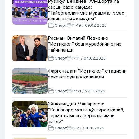
Рўзиқул Бердиев “Ал-Шорта”га
қарши баҳс ҳақида:
“Тайёргарлигимиз мукаммал эмас,
лекин натижа муҳим”
Спорт
11:49 / 09.02.2026
Расман. Виталий Левченко
“Истиқлол” бош мураббийи этиб
тайинланди
Спорт
17:11 / 04.02.2026
Фарғонадаги “Истиқлол” стадиони
реконструкция қилинади
Спорт
14:31 / 27.01.2026
Жалолиддин Машарипов:
“Каннаваро менга қўнғироқ қилиб,
терма жамоага кераклигимни
айтди”
Спорт
12:27 / 18.11.2025