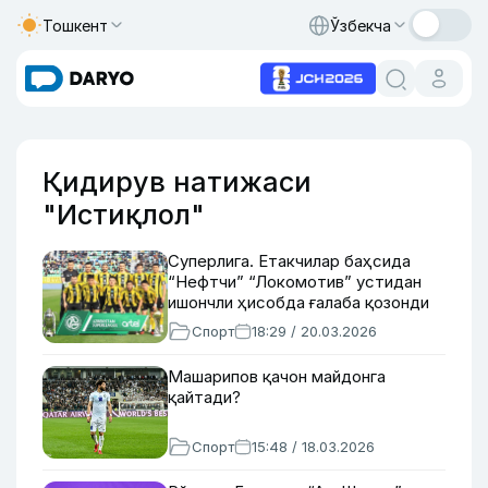
Тошкент
Ўзбекча
Қидирув натижаси
"Истиқлол"
Суперлига. Етакчилар баҳсида
“Нефтчи” “Локомотив” устидан
ишончли ҳисобда ғалаба қозонди
Спорт
18:29 / 20.03.2026
Машарипов қачон майдонга
қайтади?
Спорт
15:48 / 18.03.2026