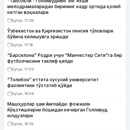
“Тансоқчи”: Голливуднинг энг яхши
мелодрамаларидан бирининг кадр ортида қолиб
кетган воқеалари
Бугун, 17:39
Ўзбекистон ва Қирғизистон пенсия тўловлари
бўйича келишувга эришди
Бугун, 17:18
“Барселона” Родри учун “Манчестер Сити”га бир
футболчисини таклиф қилди
Бугун, 17:03
“Толибон” еттита хусусий университет
фаолиятини тўхтатиб қўйди
Бугун, 16:54
Машҳурлар ҳам йиғлайди: фожиали
йўқотишларни бошидан кечирган Голливуд
юлдузлари
Бугун, 16:35