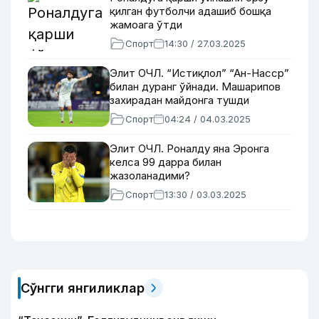
қилган футболчи адашиб бошқа
жамоага ўтди
Спорт
14:30 / 27.03.2025
Элит ОЧЛ. “Истиқлол” “Ан-Насср”
билан дуранг ўйнади. Машарипов
захирадан майдонга тушди
Спорт
04:24 / 04.03.2025
Элит ОЧЛ. Роналду яна Эронга
келса 99 дарра билан
жазоланадими?
Спорт
13:30 / 03.03.2025
Сўнгги янгиликлар