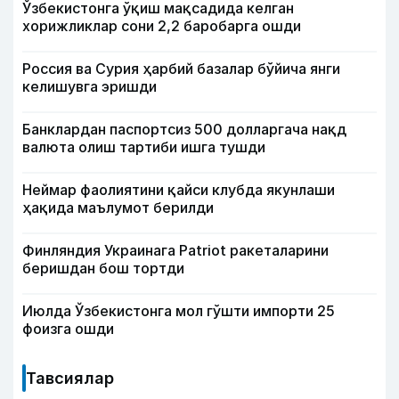
Ўзбекистонга ўқиш мақсадида келган
хорижликлар сони 2,2 баробарга ошди
Россия ва Сурия ҳарбий базалар бўйича янги
келишувга эришди
Банклардан паспортсиз 500 долларгача нақд
валюта олиш тартиби ишга тушди
Неймар фаолиятини қайси клубда якунлаши
ҳақида маълумот берилди
Финляндия Украинага Patriot ракеталарини
беришдан бош тортди
Июлда Ўзбекистонга мол гўшти импорти 25
фоизга ошди
Тавсиялар