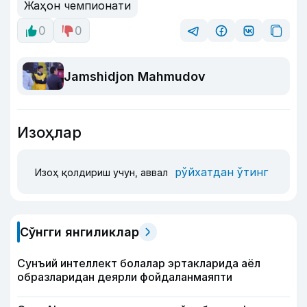
Жаҳон чемпионати
0
0
Jamshidjon Mahmudov
Изоҳлар
рўйхатдан ўтинг
Изоҳ қолдириш учун, аввал
Сўнгги янгиликлар
Сунъий интеллект болалар эртакларида аёл
образларидан деярли фойдаланмаяпти