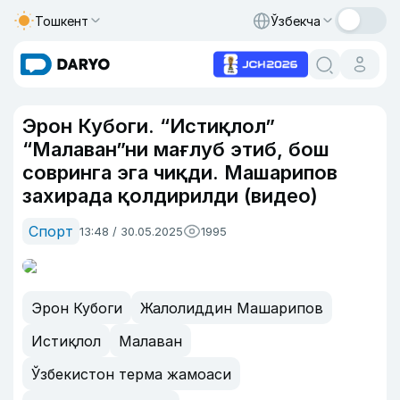
Тошкент
Ўзбекча
Эрон Кубоги. “Истиқлол”
“Малаван”ни мағлуб этиб, бош
совринга эга чиқди. Машарипов
захирада қолдирилди (видео)
Спорт
13:48 / 30.05.2025
1995
Эрон Кубоги
Жалолиддин Машарипов
Истиқлол
Малаван
Ўзбекистон терма жамоаси