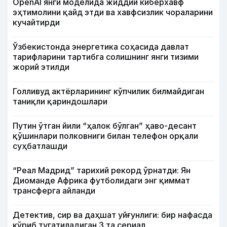
OpenAI янги моделида жиддий киберхавф
эҳтимолини қайд этди ва хавфсизлик чораларини
кучайтирди
Ўзбекистонда энергетика соҳасида давлат
тарифларини тартибга солишнинг янги тизими
жорий этилди
Голливуд актёрларининг кўпчилик билмайдиган
таниқли қариндошлари
Путин ўтган йили “ҳалок бўлган” ҳаво-десант
қўшинлари полковниги билан телефон орқали
суҳбатлашди
“Реал Мадрид” тарихий рекорд ўрнатди: Ян
Диоманде Африка футболидаги энг қиммат
трансферга айланди
Детектив, сир ва даҳшат уйғунлиги: бир нафасда
кўриб тугатиладиган 3 та сериал