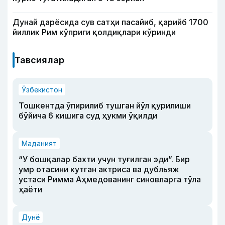
Дунай дарёсида сув сатҳи пасайиб, қарийб 1700
йиллик Рим кўприги қолдиқлари кўринди
Тавсиялар
Ўзбекистон
Тошкентда ўпирилиб тушган йўл қурилиши
бўйича 6 кишига суд ҳукми ўқилди
Маданият
“У бошқалар бахти учун туғилган эди”. Бир
умр отасини кутган актриса ва дубльяж
устаси Римма Аҳмедованинг синовларга тўла
ҳаёти
Дунё