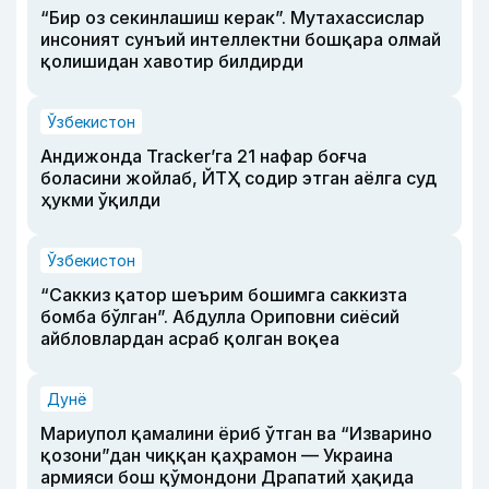
“Бир оз секинлашиш керак”. Мутахассислар
инсоният сунъий интеллектни бошқара олмай
қолишидан хавотир билдирди
Ўзбекистон
Андижонда Tracker’га 21 нафар боғча
боласини жойлаб, ЙТҲ содир этган аёлга суд
ҳукми ўқилди
Ўзбекистон
“Саккиз қатор шеърим бошимга саккизта
бомба бўлган”. Абдулла Ориповни сиёсий
айбловлардан асраб қолган воқеа
Дунё
Мариупол қамалини ёриб ўтган ва “Изварино
қозони”дан чиққан қаҳрамон — Украина
армияси бош қўмондони Драпатий ҳақида