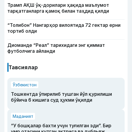
Трамп АҚШ ўқ-дорилари ҳақида маълумот
тарқатганларга қамоқ билан таҳдид қилди
“Толибон” Нангарҳор вилоятида 72 гектар ерни
тортиб олди
Диоманде “Реал” тарихидаги энг қиммат
футболчига айланди
Тавсиялар
Ўзбекистон
Тошкентда ўпирилиб тушган йўл қурилиши
бўйича 6 кишига суд ҳукми ўқилди
Маданият
“У бошқалар бахти учун туғилган эди”. Бир
умр отасини кутган актриса ва дубльяж