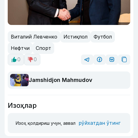
Виталий Левченко
Истиқлол
Футбол
Нефтчи
Спорт
0
0
Jamshidjon Mahmudov
Изоҳлар
рўйхатдан ўтинг
Изоҳ қолдириш учун, аввал