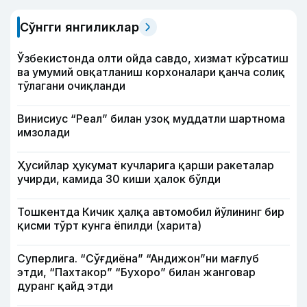
Сўнгги янгиликлар
Ўзбекистонда олти ойда савдо, хизмат кўрсатиш
ва умумий овқатланиш корхоналари қанча солиқ
тўлагани очиқланди
Винисиус “Реал” билан узоқ муддатли шартнома
имзолади
Ҳусийлар ҳукумат кучларига қарши ракеталар
учирди, камида 30 киши ҳалок бўлди
Тошкентда Кичик ҳалқа автомобил йўлининг бир
қисми тўрт кунга ёпилди (харита)
Суперлига. “Сўғдиёна” “Андижон”ни мағлуб
этди, “Пахтакор” “Бухоро” билан жанговар
дуранг қайд этди