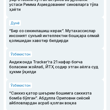
устаси Римма Аҳмедованинг синовларга тўла
ҳаёти
Дунё
“Бир оз секинлашиш керак”. Мутахассислар
инсоният сунъий интеллектни бошқара олмай
қолишидан хавотир билдирди
Ўзбекистон
Андижонда Tracker’га 21 нафар боғча
боласини жойлаб, ЙТҲ содир этган аёлга суд
ҳукми ўқилди
Ўзбекистон
“Саккиз қатор шеърим бошимга саккизта
бомба бўлган”. Абдулла Ориповни сиёсий
айбловлардан асраб қолган воқеа