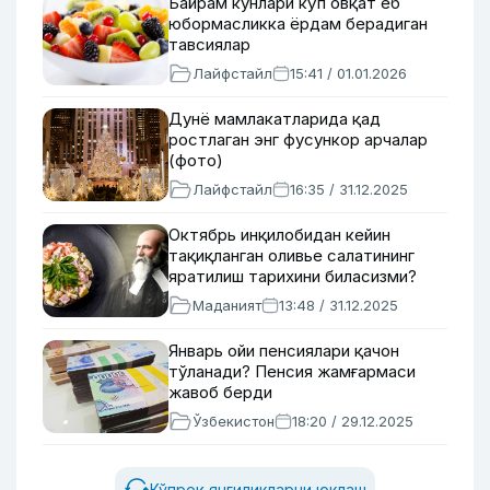
Байрам кунлари кўп овқат еб
юбормасликка ёрдам берадиган
тавсиялар
Лайфстайл
15:41 / 01.01.2026
Дунё мамлакатларида қад
ростлаган энг фусункор арчалар
(фото)
Лайфстайл
16:35 / 31.12.2025
Октябрь инқилобидан кейин
тақиқланган оливье салатининг
яратилиш тарихини биласизми?
Маданият
13:48 / 31.12.2025
Январь ойи пенсиялари қачон
тўланади? Пенсия жамғармаси
жавоб берди
Ўзбекистон
18:20 / 29.12.2025
Кўпроқ янгиликларни юклаш