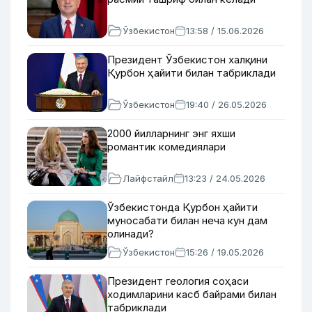
Ўзбекистон
13:58 / 15.06.2026
Президент Ўзбекистон халқини
Қурбон ҳайити билан табриклади
Ўзбекистон
19:40 / 26.05.2026
2000 йилларнинг энг яхши
романтик комедиялари
Лайфстайл
13:23 / 24.05.2026
Ўзбекистонда Қурбон ҳайити
муносабати билан неча кун дам
олинади?
Ўзбекистон
15:26 / 19.05.2026
Президент геология соҳаси
ходимларини касб байрами билан
табриклади