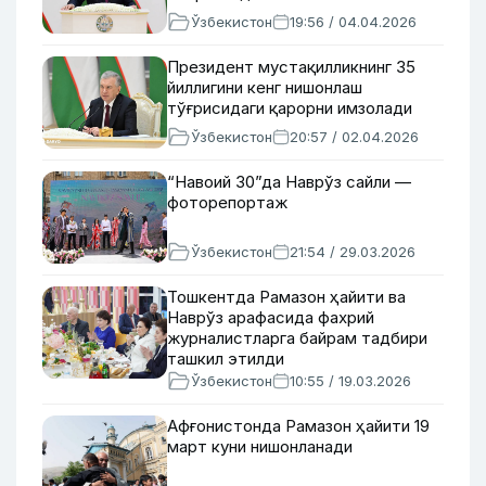
Ўзбекистон
19:56 / 04.04.2026
Президент мустақилликнинг 35
йиллигини кенг нишонлаш
тўғрисидаги қарорни имзолади
Ўзбекистон
20:57 / 02.04.2026
“Навоий 30”да Наврўз сайли —
фоторепортаж
Ўзбекистон
21:54 / 29.03.2026
Тошкентда Рамазон ҳайити ва
Наврўз арафасида фахрий
журналистларга байрам тадбири
ташкил этилди
Ўзбекистон
10:55 / 19.03.2026
Афғонистонда Рамазон ҳайити 19
март куни нишонланади