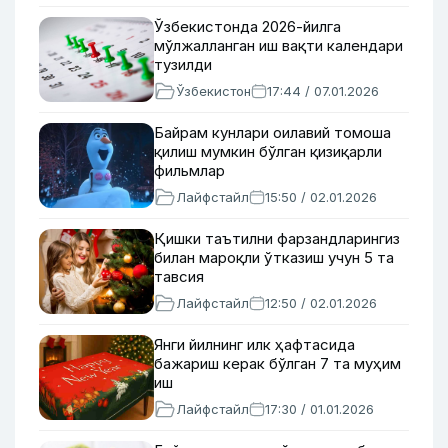
Ўзбекистонда 2026-йилга
мўлжалланган иш вақти календари
тузилди
Ўзбекистон
17:44 / 07.01.2026
Байрам кунлари оилавий томоша
қилиш мумкин бўлган қизиқарли
фильмлар
Лайфстайл
15:50 / 02.01.2026
Қишки таътилни фарзандларингиз
билан мароқли ўтказиш учун 5 та
тавсия
Лайфстайл
12:50 / 02.01.2026
Янги йилнинг илк ҳафтасида
бажариш керак бўлган 7 та муҳим
иш
Лайфстайл
17:30 / 01.01.2026