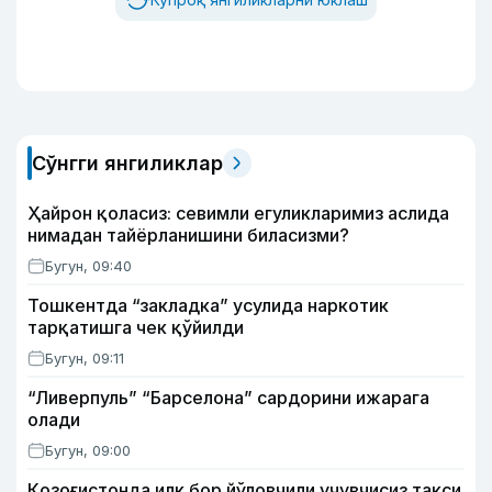
Сўнгги янгиликлар
Ҳайрон қоласиз: севимли егуликларимиз аслида
нимадан тайёрланишини биласизми?
Бугун, 09:40
Тошкентда “закладка” усулида наркотик
тарқатишга чек қўйилди
Бугун, 09:11
“Ливерпуль” “Барселона” сардорини ижарага
олади
Бугун, 09:00
Қозоғистонда илк бор йўловчили учувчисиз такси