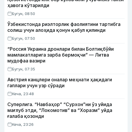
ҳавога кўтарилди
Бугун, 08:50
Ўзбекистонда риэлторлик фаолиятини тартибга
солиш учун алоҳида қонун қабул қилинди
Бугун, 07:50
“Россия Украина дронлари билан Болтиқбўйи
мамлакатларига зарба бермоқчи” — Литва
мудофаа вазири
Бугун, 07:35
Австрия канцлери оналар меҳнати ҳақидаги
гаплари учун узр сўради
Кеча, 23:48
Суперлига. “Навбаҳор” “Сурхон”ни ўз уйида
мағлуб этди, “Локомотив” ва “Хоразм” уйда
ғалаба қозонди
Кеча, 23:26