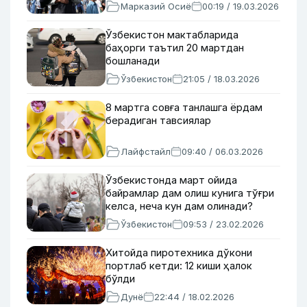
Марказий Осиё
00:19 / 19.03.2026
Ўзбекистон мактабларида
баҳорги таътил 20 мартдан
бошланади
Ўзбекистон
21:05 / 18.03.2026
8 мартга совға танлашга ёрдам
берадиган тавсиялар
Лайфстайл
09:40 / 06.03.2026
Ўзбекистонда март ойида
байрамлар дам олиш кунига тўғри
келса, неча кун дам олинади?
Ўзбекистон
09:53 / 23.02.2026
Хитойда пиротехника дўкони
портлаб кетди: 12 киши ҳалок
бўлди
Дунё
22:44 / 18.02.2026