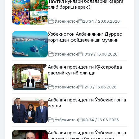
Таътил кунлари болаларни қаерга
олиб бориш керак?
Ўзбекистон
20:34 / 20.06.2026
Ўзбекистон Албаниянинг Дуррес
портидан фойдаланиши мумкин
Ўзбекистон
13:39 / 16.06.2026
Албания президенти Кўксаройда
расмий кутиб олинди
Ўзбекистон
12:10 / 16.06.2026
Албания президенти Ўзбекистонга
келди
Ўзбекистон
08:34 / 16.06.2026
Албания президенти Ўзбекистонга
расмий ташриф билан келади