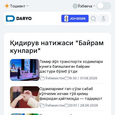
Тошкент
Ўзбекча
Қидирув натижаси "Байрам
кунлари"
Темир йўл транспорти ходимлари
кунига бағишланган байрам
дастури бўлиб ўтди
Ўзбекистон
16:30 / 01.08.2026
Одамларнинг гап-сўзи сабаб
кўпчилик ихчам тўй қилиш
фикридан қайтмоқда — тадқиқот
Ўзбекистон
20:51 / 28.06.2026