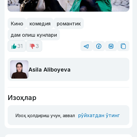
Кино
комедия
романтик
дам олиш кунлари
31
3
Asila Aliboyeva
Изоҳлар
рўйхатдан ўтинг
Изоҳ қолдириш учун, аввал