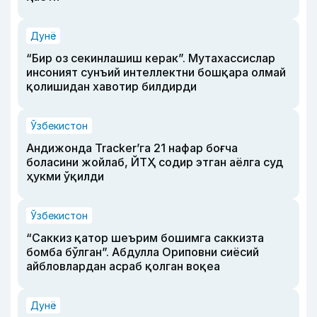
Дунё
“Бир оз секинлашиш керак”. Мутахассислар
инсоният сунъий интеллектни бошқара олмай
қолишидан хавотир билдирди
Ўзбекистон
Андижонда Tracker’га 21 нафар боғча
боласини жойлаб, ЙТҲ содир этган аёлга суд
ҳукми ўқилди
Ўзбекистон
“Саккиз қатор шеърим бошимга саккизта
бомба бўлган”. Абдулла Ориповни сиёсий
айбловлардан асраб қолган воқеа
Дунё