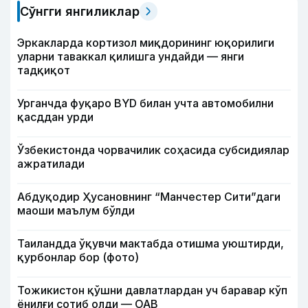
Сўнгги янгиликлар
Эркакларда кортизол миқдорининг юқорилиги
уларни таваккал қилишга ундайди — янги
тадқиқот
Урганчда фуқаро BYD билан учта автомобилни
қасддан урди
Ўзбекистонда чорвачилик соҳасида субсидиялар
ажратилади
Абдуқодир Ҳусановнинг “Манчестер Сити”даги
маоши маълум бўлди
Таиландда ўқувчи мактабда отишма уюштирди,
қурбонлар бор (фото)
Тожикистон қўшни давлатлардан уч баравар кўп
ёнилғи сотиб олди — ОАВ