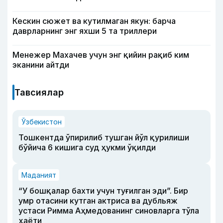
Кескин сюжет ва кутилмаган якун: барча
даврларнинг энг яхши 5 та триллери
Менежер Махачев учун энг қийин рақиб ким
эканини айтди
Тавсиялар
Ўзбекистон
Тошкентда ўпирилиб тушган йўл қурилиши
бўйича 6 кишига суд ҳукми ўқилди
Маданият
“У бошқалар бахти учун туғилган эди”. Бир
умр отасини кутган актриса ва дубльяж
устаси Римма Аҳмедованинг синовларга тўла
ҳаёти