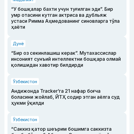
“У бошқалар бахти учун туғилган эди”. Бир
умр отасини кутган актриса ва дубльяж
устаси Римма Аҳмедованинг синовларга тўла
ҳаёти
Дунё
“Бир оз секинлашиш керак”. Мутахассислар
инсоният сунъий интеллектни бошқара олмай
қолишидан хавотир билдирди
Ўзбекистон
Андижонда Tracker’га 21 нафар боғча
боласини жойлаб, ЙТҲ содир этган аёлга суд
ҳукми ўқилди
Ўзбекистон
“Саккиз қатор шеърим бошимга саккизта