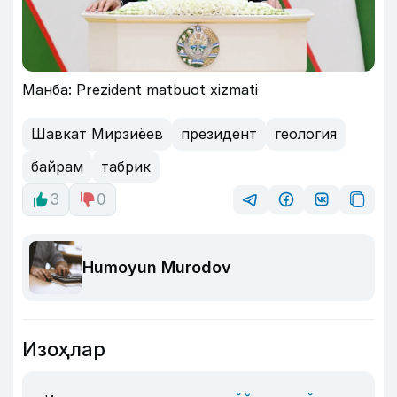
Манба: Prezident matbuot xizmati
Шавкат Мирзиёев
президент
геология
байрам
табрик
3
0
Humoyun Murodov
Изоҳлар