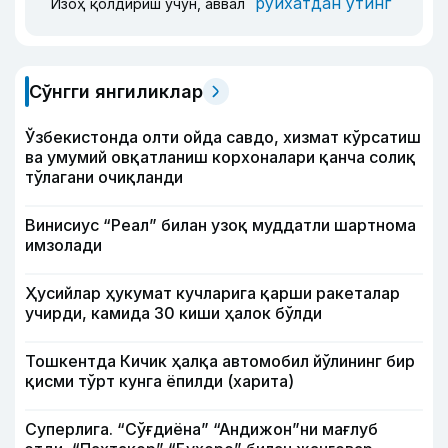
рўйхатдан ўтинг
Изоҳ қолдириш учун, аввал
Сўнгги янгиликлар
Ўзбекистонда олти ойда савдо, хизмат кўрсатиш
ва умумий овқатланиш корхоналари қанча солиқ
тўлагани очиқланди
Винисиус “Реал” билан узоқ муддатли шартнома
имзолади
Ҳусийлар ҳукумат кучларига қарши ракеталар
учирди, камида 30 киши ҳалок бўлди
Тошкентда Кичик ҳалқа автомобил йўлининг бир
қисми тўрт кунга ёпилди (харита)
Суперлига. “Сўғдиёна” “Андижон”ни мағлуб