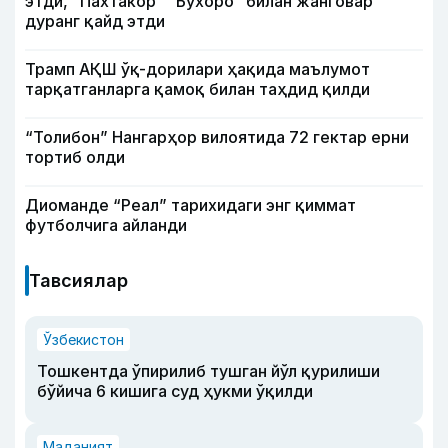
этди, “Пахтакор” “Бухоро” билан жанговар
дуранг қайд этди
Трамп АҚШ ўқ-дорилари ҳақида маълумот
тарқатганларга қамоқ билан таҳдид қилди
“Толибон” Нангарҳор вилоятида 72 гектар ерни
тортиб олди
Диоманде “Реал” тарихидаги энг қиммат
футболчига айланди
Тавсиялар
Ўзбекистон
Тошкентда ўпирилиб тушган йўл қурилиши
бўйича 6 кишига суд ҳукми ўқилди
Маданият