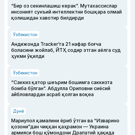
“Бир оз секинлашиш керак”. Мутахассислар
инсоният сунъий интеллектни бошқара олмай
қолишидан хавотир билдирди
Ўзбекистон
Андижонда Tracker’га 21 нафар боғча
боласини жойлаб, ЙТҲ содир этган аёлга суд
ҳукми ўқилди
Ўзбекистон
“Саккиз қатор шеърим бошимга саккизта
бомба бўлган”. Абдулла Ориповни сиёсий
айбловлардан асраб қолган воқеа
Дунё
Мариупол қамалини ёриб ўтган ва “Изварино
қозони”дан чиққан қаҳрамон — Украина
армияси бош қўмондони Драпатий ҳақида