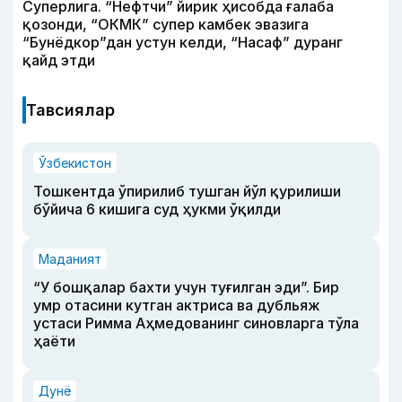
Суперлига. “Нефтчи” йирик ҳисобда ғалаба
қозонди, “ОКМК” супер камбек эвазига
“Бунёдкор”дан устун келди, “Насаф” дуранг
қайд этди
Тавсиялар
Ўзбекистон
Тошкентда ўпирилиб тушган йўл қурилиши
бўйича 6 кишига суд ҳукми ўқилди
Маданият
“У бошқалар бахти учун туғилган эди”. Бир
умр отасини кутган актриса ва дубльяж
устаси Римма Аҳмедованинг синовларга тўла
ҳаёти
Дунё