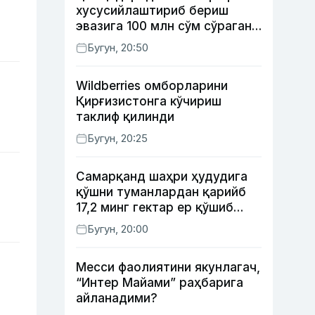
хусусийлаштириб бериш
эвазига 100 млн сўм сўраган
шахс ушланди
Бугун, 20:50
Wildberries омборларини
Қирғизистонга кўчириш
таклиф қилинди
Бугун, 20:25
Самарқанд шаҳри ҳудудига
қўшни туманлардан қарийб
17,2 минг гектар ер қўшиб
берилади
Бугун, 20:00
Месси фаолиятини якунлагач,
“Интер Майами” раҳбарига
айланадими?