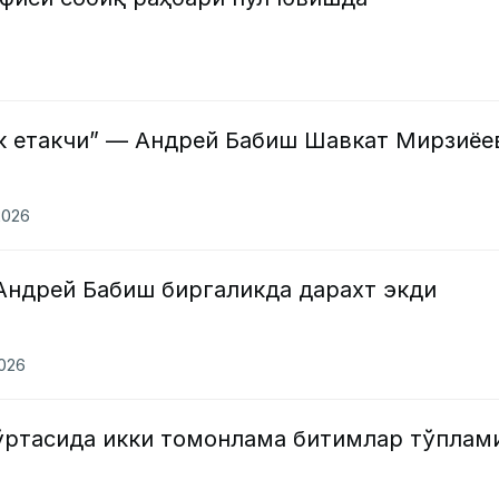
к етакчи” — Андрей Бабиш Шавкат Мирзиёе
2026
Андрей Бабиш биргаликда дарахт экди
2026
 ўртасида икки томонлама битимлар тўплам