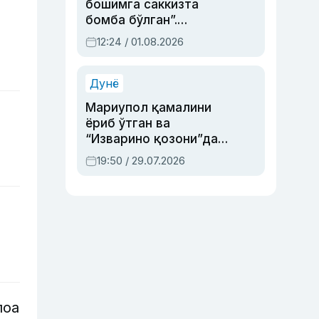
бошимга саккизта
бомба бўлган”.
Абдулла Ориповни
12:24 / 01.08.2026
сиёсий айбловлардан
асраб қолган воқеа
Дунё
Мариупол қамалини
ёриб ўтган ва
“Изварино қозони”дан
чиққан қаҳрамон —
19:50 / 29.07.2026
Украина армияси бош
қўмондони Драпатий
ҳақида
лоа