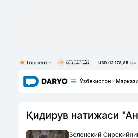
Тошкент
USD :
12 178,85
сўм
Ўзбекистон
Маркази
Қидирув натижаси "Ан
Зеленский Сирскийни