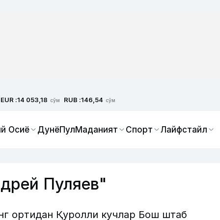
EUR :
RUB :
14 053,18
146,54
сўм
сўм
й Осиё
Дунё
Пул
Маданият
Спорт
Лайфстайл
дрей Пуляев"
нг ортидан Қуролли кучлар Бош штаб