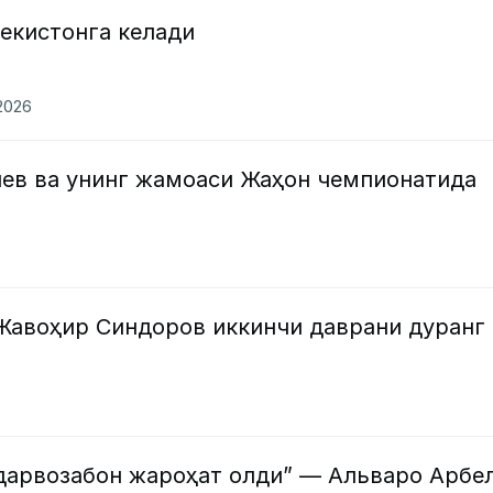
екистонга келади
.2026
шев ва унинг жамоаси Жаҳон чемпионатида
Жавоҳир Синдоров иккинчи даврани дуранг
 дарвозабон жароҳат олди” — Альваро Арбе