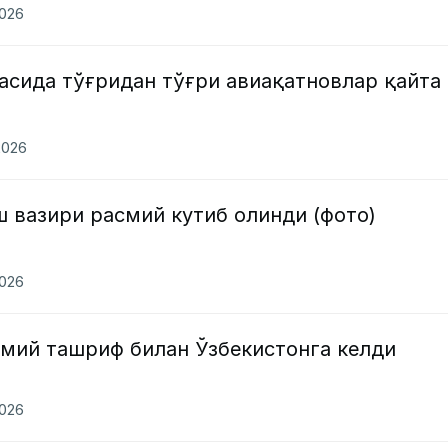
2026
асида тўғридан тўғри авиақатновлар қайта
2026
 вазири расмий кутиб олинди (фото)
2026
смий ташриф билан Ўзбекистонга келди
2026