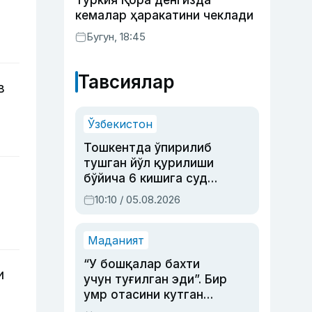
Туркия Қора денгизда
кемалар ҳаракатини чеклади
Бугун, 18:45
Тавсиялар
в
Ўзбекистон
Тошкентда ўпирилиб
тушган йўл қурилиши
бўйича 6 кишига суд
ҳукми ўқилди
10:10 / 05.08.2026
Маданият
“У бошқалар бахти
и
учун туғилган эди”. Бир
умр отасини кутган
актриса ва дубльяж