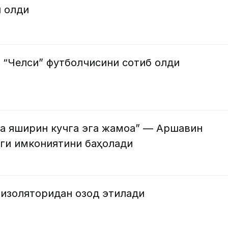
 олди
 “Челси” футболчисини сотиб олди
ва яширин кучга эга жамоа” — Аршавин
ги имкониятини баҳолади
 изоляторидан озод этилади