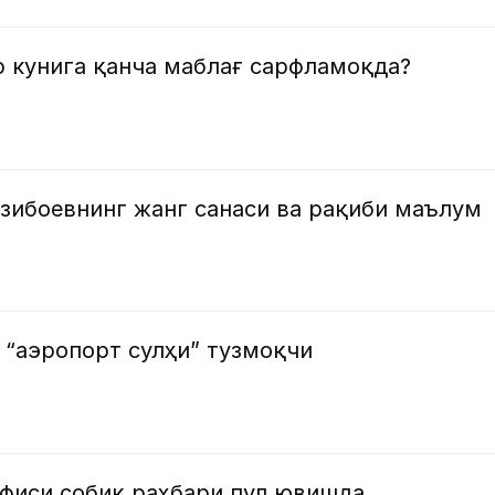
р кунига қанча маблағ сарфламоқда?
зибоевнинг жанг санаси ва рақиби маълум
 “аэропорт сулҳи” тузмоқчи
офиси собиқ раҳбари пул ювишда