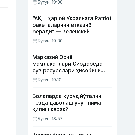
Бугун, 19:38
“АҚШ ҳар ой Украинага Patriot
ракеталарини етказиб
беради” — Зеленский
Бугун, 19:30
Марказий Осиё
мамлакатлари Сирдарёда
сув ресурслари ҳисобини
автоматлаштириш режасини
Бугун, 19:10
ишлаб чиқишни маъқуллади
Болаларда қуруқ йўтални
тезда даволаш учун нима
қилиш керак?
Бугун, 18:57