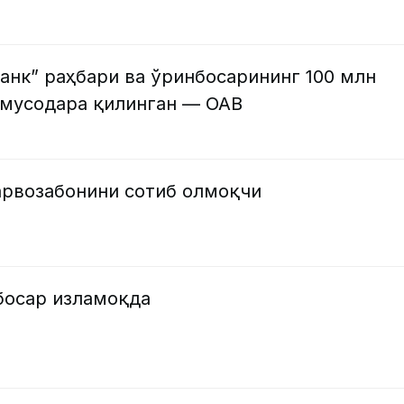
анк” раҳбари ва ўринбосарининг 100 млн
 мусодара қилинган — ОАВ
арвозабонини сотиб олмоқчи
босар изламоқда