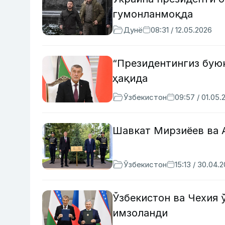
гумонланмоқда
Дунё
08:31 / 12.05.2026
“Президентингиз бую
ҳақида
Ўзбекистон
09:57 / 01.05.
Шавкат Мирзиёев ва 
Ўзбекистон
15:13 / 30.04.
Ўзбекистон ва Чехия
имзоланди