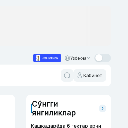
Ўзбекча
Кабинет
Сўнгги
янгиликлар
Қашқадарёда 6 гектар ерни