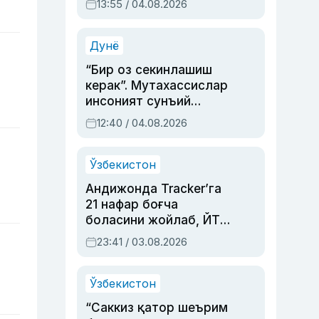
13:55 / 04.08.2026
устаси Римма
Аҳмедованинг
синовларга тўла ҳаёти
Дунё
“Бир оз секинлашиш
керак”. Мутахассислар
инсоният сунъий
интеллектни бошқара
12:40 / 04.08.2026
олмай қолишидан
хавотир билдирди
Ўзбекистон
Андижонда Tracker’га
21 нафар боғча
боласини жойлаб, ЙТҲ
содир этган аёлга суд
23:41 / 03.08.2026
ҳукми ўқилди
Ўзбекистон
“Саккиз қатор шеърим