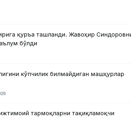
ирига қуръа ташланди. Жавоҳир Синдоровн
маълум бўлди
лигини кўпчилик билмайдиган машҳурлар
2026
 ижтимоий тармоқларни тақиқламоқчи