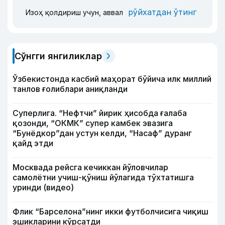
рўйхатдан ўтинг
Изоҳ қолдириш учун, аввал
Сўнгги янгиликлар
Ўзбекистонда касбий маҳорат бўйича илк миллий
танлов ғолиблари аниқланди
Суперлига. “Нефтчи” йирик ҳисобда ғалаба
қозонди, “ОКМК” супер камбек эвазига
“Бунёдкор”дан устун келди, “Насаф” дуранг
қайд этди
Москвада рейсга кечиккан йўловчилар
самолётни учиш-қўниш йўлагида тўхтатишга
уринди (видео)
Флик “Барселона”нинг икки футболчисига чиқиш
эшикларини кўрсатди