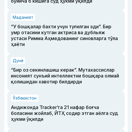
бўйича 6 кишига суд ҳукми ўқилди
Маданият
“У бошқалар бахти учун туғилган эди”. Бир
умр отасини кутган актриса ва дубльяж
устаси Римма Аҳмедованинг синовларга тўла
ҳаёти
Дунё
“Бир оз секинлашиш керак”. Мутахассислар
инсоният сунъий интеллектни бошқара олмай
қолишидан хавотир билдирди
Ўзбекистон
Андижонда Tracker’га 21 нафар боғча
боласини жойлаб, ЙТҲ содир этган аёлга суд
ҳукми ўқилди