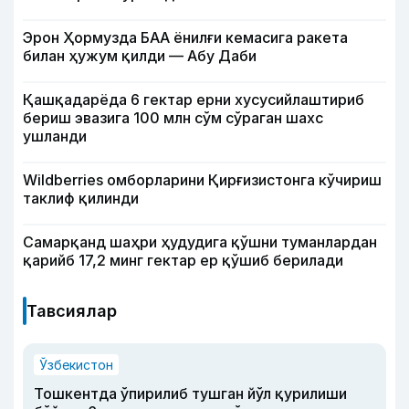
Эрон Ҳормузда БАА ёнилғи кемасига ракета
билан ҳужум қилди — Абу Даби
Қашқадарёда 6 гектар ерни хусусийлаштириб
бериш эвазига 100 млн сўм сўраган шахс
ушланди
Wildberries омборларини Қирғизистонга кўчириш
таклиф қилинди
Самарқанд шаҳри ҳудудига қўшни туманлардан
қарийб 17,2 минг гектар ер қўшиб берилади
Тавсиялар
Ўзбекистон
Тошкентда ўпирилиб тушган йўл қурилиши