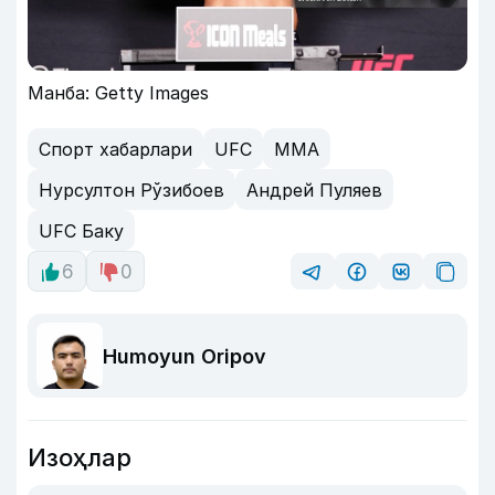
Манба: Getty Images
Спорт хабарлари
UFC
MMA
Нурсултон Рўзибоев
Андрей Пуляев
UFC Баку
6
0
Humoyun Oripov
Изоҳлар