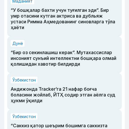
Маданият
“У бошқалар бахти учун туғилган эди”. Бир
умр отасини кутган актриса ва дубльяж
устаси Римма Аҳмедованинг синовларга тўла
ҳаёти
Дунё
“Бир оз секинлашиш керак”. Мутахассислар
инсоният сунъий интеллектни бошқара олмай
қолишидан хавотир билдирди
Ўзбекистон
Андижонда Tracker’га 21 нафар боғча
боласини жойлаб, ЙТҲ содир этган аёлга суд
ҳукми ўқилди
Ўзбекистон
“Саккиз қатор шеърим бошимга саккизта