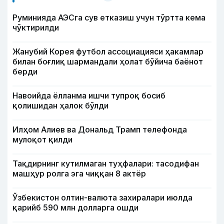
Руминияда АЭСга сув етказиш учун тўртта кема
чўктирилди
Жанубий Корея футбол ассоциацияси ҳакамлар
билан боғлиқ шармандали ҳолат бўйича баёнот
берди
Навоийда ёлланма ишчи тупроқ босиб
қолишидан ҳалок бўлди
Илҳом Алиев ва Дональд Трамп телефонда
мулоқот қилди
Тақдирнинг кутилмаган туҳфалари: тасодифан
машҳур ролга эга чиққан 8 актёр
Ўзбекистон олтин-валюта захиралари июлда
қарийб 590 млн долларга ошди