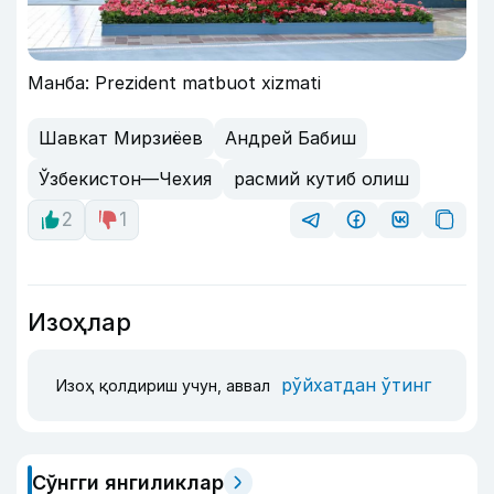
Манба: Prezident matbuot xizmati
Шавкат Мирзиёев
Андрей Бабиш
Ўзбекистон—Чехия
расмий кутиб олиш
2
1
Изоҳлар
рўйхатдан ўтинг
Изоҳ қолдириш учун, аввал
Сўнгги янгиликлар