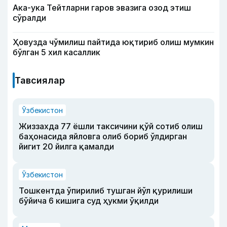
Ака-ука Тейтларни гаров эвазига озод этиш
сўралди
Ҳовузда чўмилиш пайтида юқтириб олиш мумкин
бўлган 5 хил касаллик
Тавсиялар
Ўзбекистон
Жиззахда 77 ёшли таксичини қўй сотиб олиш
баҳонасида яйловга олиб бориб ўлдирган
йигит 20 йилга қамалди
Ўзбекистон
Тошкентда ўпирилиб тушган йўл қурилиши
бўйича 6 кишига суд ҳукми ўқилди