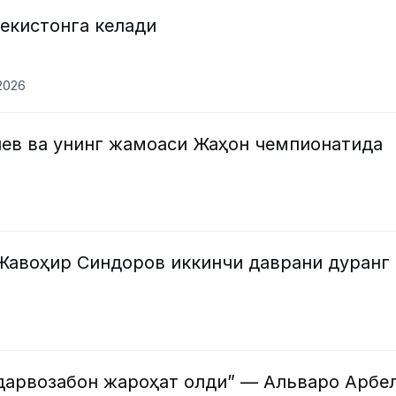
екистонга келади
.2026
шев ва унинг жамоаси Жаҳон чемпионатида
Жавоҳир Синдоров иккинчи даврани дуранг
 дарвозабон жароҳат олди” — Альваро Арбе