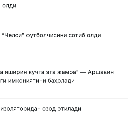
 олди
 “Челси” футболчисини сотиб олди
ва яширин кучга эга жамоа” — Аршавин
ги имкониятини баҳолади
 изоляторидан озод этилади