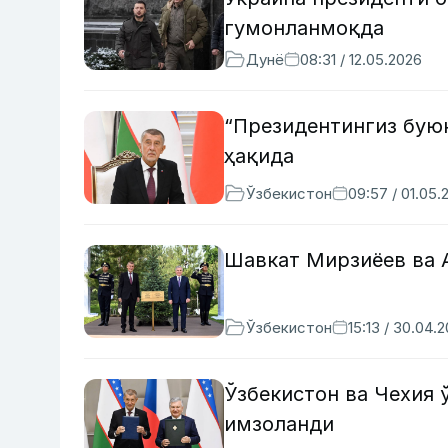
гумонланмоқда
Дунё
08:31 / 12.05.2026
“Президентингиз бую
ҳақида
Ўзбекистон
09:57 / 01.05.
Шавкат Мирзиёев ва 
Ўзбекистон
15:13 / 30.04.
Ўзбекистон ва Чехия
имзоланди