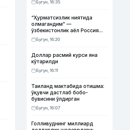
Бугун, 16:35
“Ҳурматсизлик ниятида
олмагандим” —
ўзбекистонлик аёл Россия
давлат рамзлари туширилган
Бугун, 16:20
пояндоз ҳақида
Доллар расмий курси яна
кўтарилди
Бугун, 16:11
Таиланд мактабида отишма:
ўқувчи дастлаб бобо-
бувисини ўлдирган
Бугун, 16:07
Голливуднинг миллиард