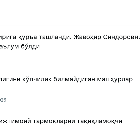
ирига қуръа ташланди. Жавоҳир Синдоровн
маълум бўлди
лигини кўпчилик билмайдиган машҳурлар
2026
 ижтимоий тармоқларни тақиқламоқчи