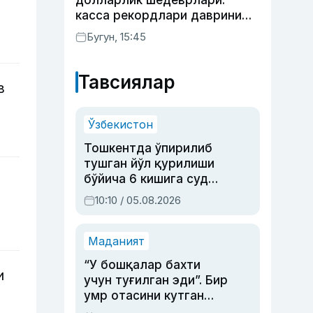
долларлик шедеврлари:
касса рекордлари даврини
бошлаб берган 4 та фильм
Бугун, 15:45
Тавсиялар
в
Ўзбекистон
Тошкентда ўпирилиб
тушган йўл қурилиши
бўйича 6 кишига суд
ҳукми ўқилди
10:10 / 05.08.2026
Маданият
“У бошқалар бахти
и
учун туғилган эди”. Бир
умр отасини кутган
актриса ва дубльяж