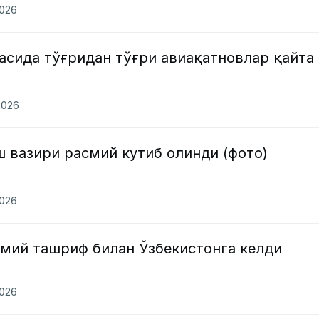
2026
асида тўғридан тўғри авиақатновлар қайта
2026
 вазири расмий кутиб олинди (фото)
2026
смий ташриф билан Ўзбекистонга келди
2026