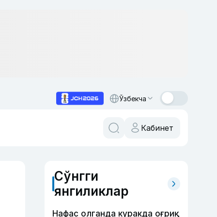
Ўзбекча
Кабинет
Сўнгги
янгиликлар
Нафас олганда куракда оғриқ