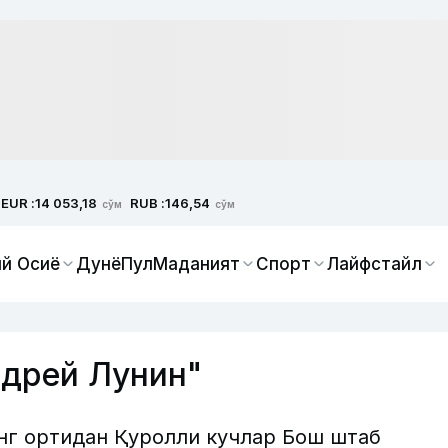
EUR :
RUB :
14 053,18
146,54
сўм
сўм
й Осиё
Дунё
Пул
Маданият
Спорт
Лайфстайл
ндрей Лунин"
нг ортидан Қуролли кучлар Бош штаб