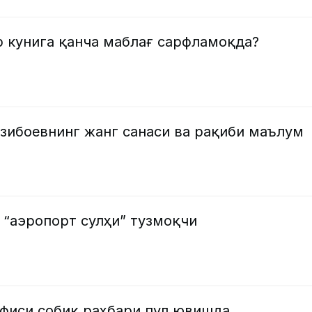
р кунига қанча маблағ сарфламоқда?
зибоевнинг жанг санаси ва рақиби маълум
 “аэропорт сулҳи” тузмоқчи
офиси собиқ раҳбари пул ювишда