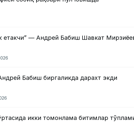
к етакчи” — Андрей Бабиш Шавкат Мирзиёе
2026
Андрей Бабиш биргаликда дарахт экди
2026
 ўртасида икки томонлама битимлар тўплам