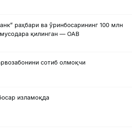
анк” раҳбари ва ўринбосарининг 100 млн
 мусодара қилинган — ОАВ
арвозабонини сотиб олмоқчи
босар изламоқда