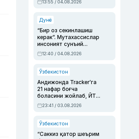
13:55 / 04.08.2026
устаси Римма
Аҳмедованинг
синовларга тўла ҳаёти
Дунё
“Бир оз секинлашиш
керак”. Мутахассислар
инсоният сунъий
интеллектни бошқара
12:40 / 04.08.2026
олмай қолишидан
хавотир билдирди
Ўзбекистон
Андижонда Tracker’га
21 нафар боғча
боласини жойлаб, ЙТҲ
содир этган аёлга суд
23:41 / 03.08.2026
ҳукми ўқилди
Ўзбекистон
“Саккиз қатор шеърим