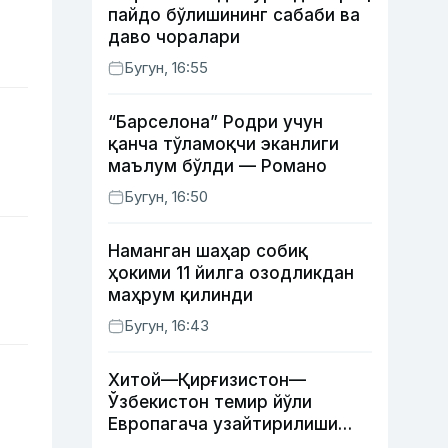
пайдо бўлишининг сабаби ва
даво чоралари
Бугун, 16:55
“Барселона” Родри учун
қанча тўламоқчи эканлиги
маълум бўлди — Романо
Бугун, 16:50
Наманган шаҳар собиқ
ҳокими 11 йилга озодликдан
маҳрум қилинди
Бугун, 16:43
Хитой—Қирғизистон—
Ўзбекистон темир йўли
Европагача узайтирилиши
мумкин