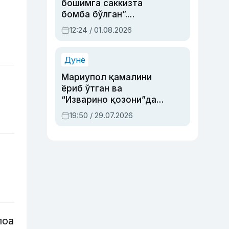
бошимга саккизта
бомба бўлган”.
Абдулла Ориповни
12:24 / 01.08.2026
сиёсий айбловлардан
асраб қолган воқеа
Дунё
Мариупол қамалини
ёриб ўтган ва
“Изварино қозони”дан
чиққан қаҳрамон —
19:50 / 29.07.2026
Украина армияси бош
қўмондони Драпатий
ҳақида
лоа