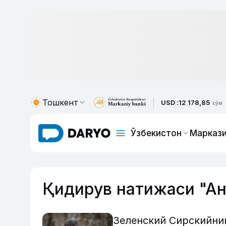
Тошкент
USD :
12 178,85
сўм
Ўзбекистон
Маркази
Қидирув натижаси "А
Зеленский Сирскийни