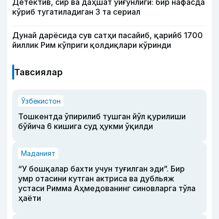
Детектив, сир ва даҳшат уйғунлиги: бир нафасда
кўриб тугатиладиган 3 та сериал
Дунай дарёсида сув сатҳи пасайиб, қарийб 1700
йиллик Рим кўприги қолдиқлари кўринди
Тавсиялар
Ўзбекистон
Тошкентда ўпирилиб тушган йўл қурилиши
бўйича 6 кишига суд ҳукми ўқилди
Маданият
“У бошқалар бахти учун туғилган эди”. Бир
умр отасини кутган актриса ва дубльяж
устаси Римма Аҳмедованинг синовларга тўла
ҳаёти