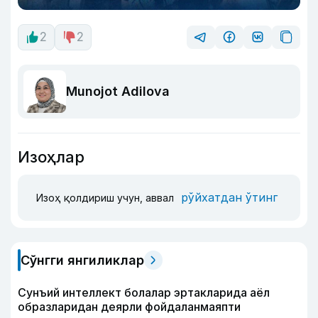
2
2
Munojot Adilova
Изоҳлар
рўйхатдан ўтинг
Изоҳ қолдириш учун, аввал
Сўнгги янгиликлар
Сунъий интеллект болалар эртакларида аёл
образларидан деярли фойдаланмаяпти