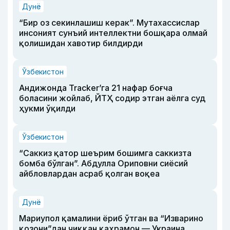
Дунё
“Бир оз секинлашиш керак”. Мутахассислар
инсоният сунъий интеллектни бошқара олмай
қолишидан хавотир билдирди
Ўзбекистон
Андижонда Tracker’га 21 нафар боғча
боласини жойлаб, ЙТҲ содир этган аёлга суд
ҳукми ўқилди
Ўзбекистон
“Саккиз қатор шеърим бошимга саккизта
бомба бўлган”. Абдулла Ориповни сиёсий
айбловлардан асраб қолган воқеа
Дунё
Мариупол қамалини ёриб ўтган ва “Изварино
қозони”дан чиққан қаҳрамон — Украина