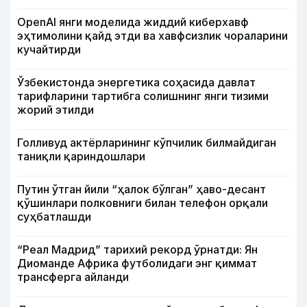
OpenAI янги моделида жиддий киберхавф
эҳтимолини қайд этди ва хавфсизлик чораларини
кучайтирди
Ўзбекистонда энергетика соҳасида давлат
тарифларини тартибга солишнинг янги тизими
жорий этилди
Голливуд актёрларининг кўпчилик билмайдиган
таниқли қариндошлари
Путин ўтган йили “ҳалок бўлган” ҳаво-десант
қўшинлари полковниги билан телефон орқали
суҳбатлашди
“Реал Мадрид” тарихий рекорд ўрнатди: Ян
Диоманде Африка футболидаги энг қиммат
трансферга айланди