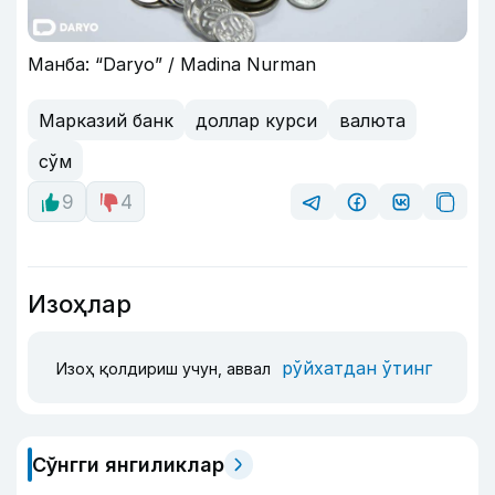
Манба: “Daryo” / Madina Nurman
Марказий банк
доллар курси
валюта
сўм
9
4
Изоҳлар
рўйхатдан ўтинг
Изоҳ қолдириш учун, аввал
Сўнгги янгиликлар