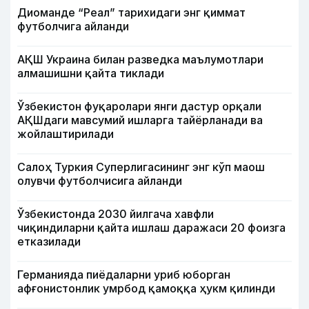
Диоманде “Реал” тарихидаги энг қиммат
футболчига айланди
АҚШ Украина билан разведка маълумотлари
алмашишни қайта тиклади
Ўзбекистон фуқаролари янги дастур орқали
АҚШдаги мавсумий ишларга тайёрланади ва
жойлаштирилади
Салоҳ Туркия Суперлигасининг энг кўп маош
олувчи футболчисига айланди
Ўзбекистонда 2030 йилгача хавфли
чиқиндиларни қайта ишлаш даражаси 20 фоизга
етказилади
Германияда пиёдаларни уриб юборган
афғонистонлик умрбод қамоққа ҳукм қилинди