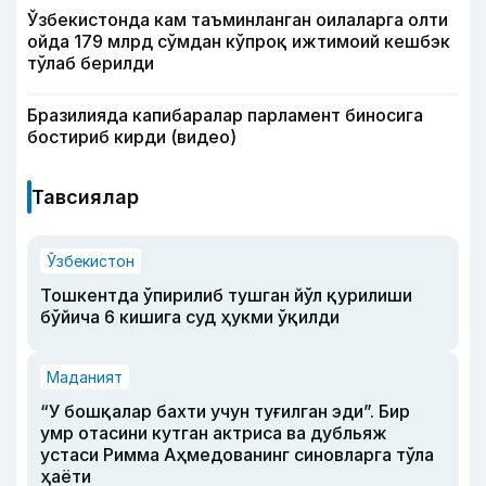
Ўзбекистонда кам таъминланган оилаларга олти
ойда 179 млрд сўмдан кўпроқ ижтимоий кешбэк
тўлаб берилди
Бразилияда капибаралар парламент биносига
бостириб кирди (видео)
Тавсиялар
Ўзбекистон
Тошкентда ўпирилиб тушган йўл қурилиши
бўйича 6 кишига суд ҳукми ўқилди
Маданият
“У бошқалар бахти учун туғилган эди”. Бир
умр отасини кутган актриса ва дубльяж
устаси Римма Аҳмедованинг синовларга тўла
ҳаёти