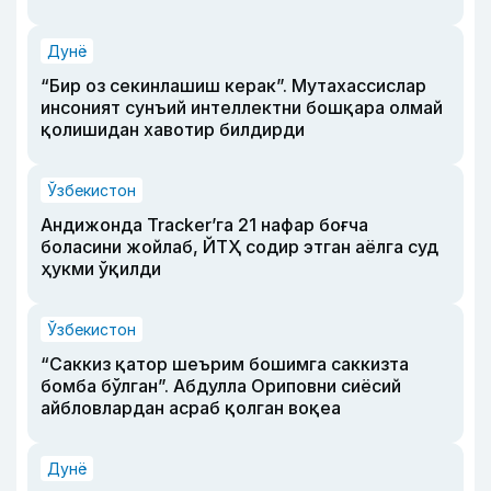
Дунё
“Бир оз секинлашиш керак”. Мутахассислар
инсоният сунъий интеллектни бошқара олмай
қолишидан хавотир билдирди
Ўзбекистон
Андижонда Tracker’га 21 нафар боғча
боласини жойлаб, ЙТҲ содир этган аёлга суд
ҳукми ўқилди
Ўзбекистон
“Саккиз қатор шеърим бошимга саккизта
бомба бўлган”. Абдулла Ориповни сиёсий
айбловлардан асраб қолган воқеа
Дунё