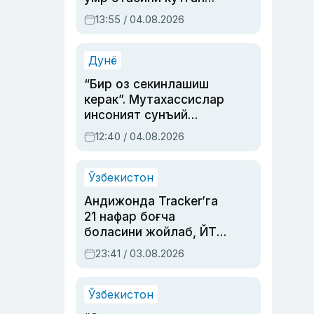
актриса ва дубльяж
13:55 / 04.08.2026
устаси Римма
Аҳмедованинг
синовларга тўла ҳаёти
Дунё
“Бир оз секинлашиш
керак”. Мутахассислар
инсоният сунъий
интеллектни бошқара
12:40 / 04.08.2026
олмай қолишидан
хавотир билдирди
Ўзбекистон
Андижонда Tracker’га
21 нафар боғча
боласини жойлаб, ЙТҲ
содир этган аёлга суд
23:41 / 03.08.2026
ҳукми ўқилди
Ўзбекистон