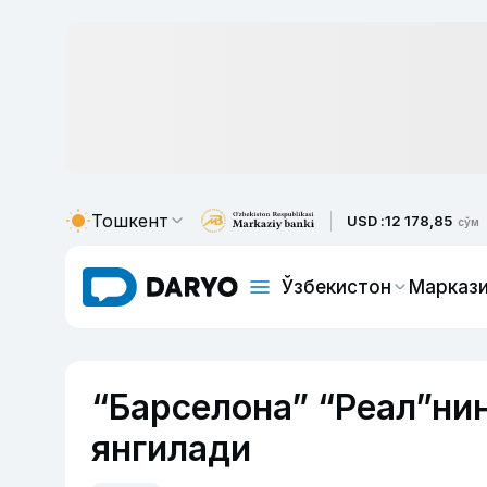
Тошкент
USD :
12 178,85
сўм
Ўзбекистон
Маркази
“Барселона” “Реал”ни
янгилади