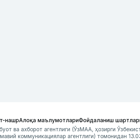
т-нашр
Алоқа маълумотлари
Фойдаланиш шартлар
буот ва ахборот агентлиги (ЎзМАА, ҳозирги Ўзбеки
мавий коммуникациялар агентлиги) томонидан 13.0