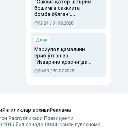
“Саккиз қатор шеърим
бошимга саккизта
бомба бўлган”.
Абдулла Ориповни
12:24 / 01.08.2026
сиёсий айбловлардан
асраб қолган воқеа
Дунё
Мариупол қамалини
ёриб ўтган ва
“Изварино қозони”дан
чиққан қаҳрамон —
19:50 / 29.07.2026
Украина армияси бош
қўмондони Драпатий
ҳақида
и
Янгиликлар архиви
Реклама
стон Республикаси Президенти
3.2015 йил санада 0944-сонли гувоҳнома