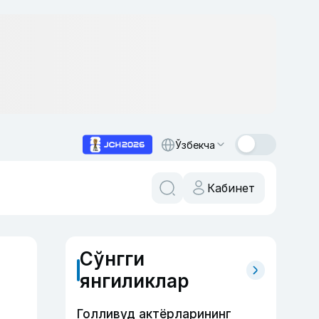
Ўзбекча
Кабинет
Сўнгги
янгиликлар
Голливуд актёрларининг