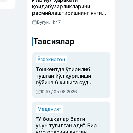
ИИВ йўл ҳаракати
Раҳимова
қоидабузарликларини
расмийлаштиришнинг янги
тартибини таклиф қилди
Бугун, 11:47
Тавсиялар
Ўзбекистон
Тошкентда ўпирилиб
тушган йўл қурилиши
бўйича 6 кишига суд
ҳукми ўқилди
10:10 / 05.08.2026
Маданият
“У бошқалар бахти
учун туғилган эди”. Бир
умр отасини кутган