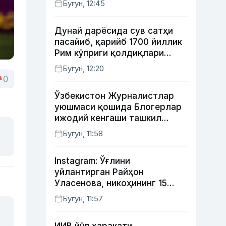
Бугун, 12:45
Дунай дарёсида сув сатҳи
пасайиб, қарийб 1700 йиллик
Рим кўприги қолдиқлари
кўринди
Бугун, 12:20
0
Ўзбекистон Журналистлар
уюшмаси қошида Блогерлар
ижодий кенгаши ташкил
этилди
Бугун, 11:58
Instagram: Ўғлини
уйлантирган Райҳон
Уласенова, никоҳининг 15
йиллигини нишонлаган турк
Бугун, 11:57
актёрлари ва Камелот
қасрига саёҳат қилган Зебо