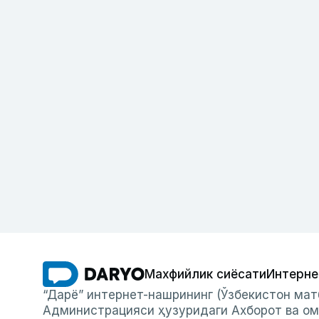
Махфийлик сиёсати
Интерне
“Дарё” интернет-нашрининг (Ўзбекистон мат
Администрацияси ҳузуридаги Ахборот ва ом