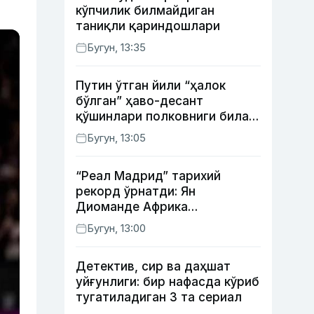
кўпчилик билмайдиган
таниқли қариндошлари
Бугун, 13:35
Путин ўтган йили “ҳалок
бўлган” ҳаво-десант
қўшинлари полковниги билан
телефон орқали
Бугун, 13:05
суҳбатлашди
“Реал Мадрид” тарихий
рекорд ўрнатди: Ян
Диоманде Африка
футболидаги энг қиммат
Бугун, 13:00
трансферга айланди
Детектив, сир ва даҳшат
уйғунлиги: бир нафасда кўриб
тугатиладиган 3 та сериал