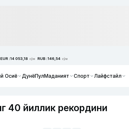
EUR :
RUB :
14 053,18
146,54
сўм
сўм
й Осиё
Дунё
Пул
Маданият
Спорт
Лайфстайл
нг 40 йиллик рекордини