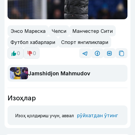
Энсо Мареска
Челси
Манчестер Сити
Футбол хабарлари
Спорт янгиликлари
0
0
Jamshidjon Mahmudov
Изоҳлар
рўйхатдан ўтинг
Изоҳ қолдириш учун, аввал