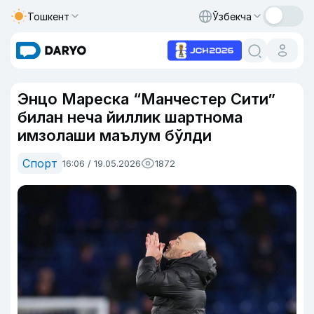
Тошкент
Ўзбекча
Энцо Мареска “Манчестер Сити”
билан неча йиллик шартнома
имзолаши маълум бўлди
Спорт
16:06 / 19.05.2026
1872