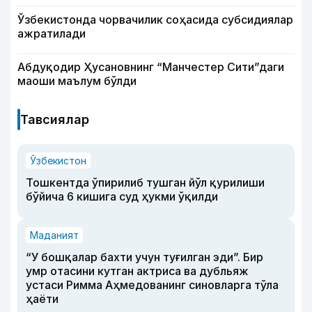
Ўзбекистонда чорвачилик соҳасида субсидиялар
ажратилади
Абдуқодир Ҳусановнинг “Манчестер Сити”даги
маоши маълум бўлди
Тавсиялар
Ўзбекистон
Тошкентда ўпирилиб тушган йўл қурилиши
бўйича 6 кишига суд ҳукми ўқилди
Маданият
“У бошқалар бахти учун туғилган эди”. Бир
умр отасини кутган актриса ва дубльяж
устаси Римма Аҳмедованинг синовларга тўла
ҳаёти