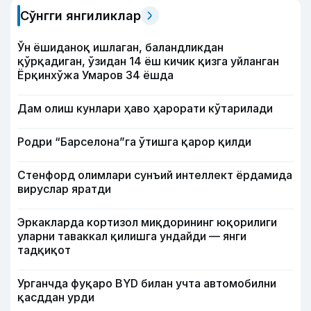
Сўнгги янгиликлар
Ўн ёшиданоқ ишлаган, баландликдан
қўрқадиган, ўзидан 14 ёш кичик қизга уйланган
Ёрқинхўжа Умаров 34 ёшда
Дам олиш кунлари ҳаво ҳарорати кўтарилади
Родри “Барселона”га ўтишга қарор қилди
Стенфорд олимлари сунъий интеллект ёрдамида
вируслар яратди
Эркакларда кортизол миқдорининг юқорилиги
уларни таваккал қилишга ундайди — янги
тадқиқот
Урганчда фуқаро BYD билан учта автомобилни
қасддан урди