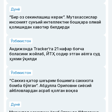
Дунё
“Бир оз секинлашиш керак”. Мутахассислар
инсоният сунъий интеллектни бошқара олмай
қолишидан хавотир билдирди
Ўзбекистон
Андижонда Tracker’га 21 нафар боғча
боласини жойлаб, ЙТҲ содир этган аёлга суд
ҳукми ўқилди
Ўзбекистон
“Саккиз қатор шеърим бошимга саккизта
бомба бўлган”. Абдулла Ориповни сиёсий
айбловлардан асраб қолган воқеа
Дунё