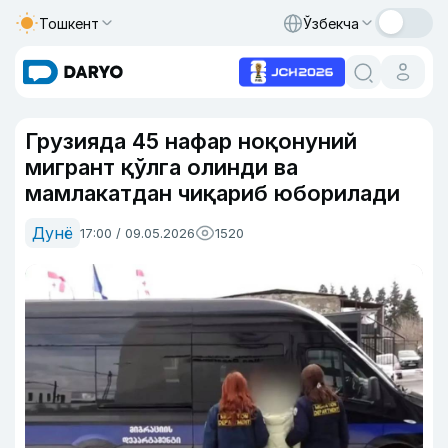
Тошкент
Ўзбекча
Грузияда 45 нафар ноқонуний
мигрант қўлга олинди ва
мамлакатдан чиқариб юборилади
Дунё
17:00 / 09.05.2026
1520