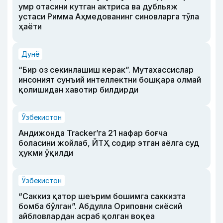
умр отасини кутган актриса ва дубльяж
устаси Римма Аҳмедованинг синовларга тўла
ҳаёти
Дунё
“Бир оз секинлашиш керак”. Мутахассислар
инсоният сунъий интеллектни бошқара олмай
қолишидан хавотир билдирди
Ўзбекистон
Андижонда Tracker’га 21 нафар боғча
боласини жойлаб, ЙТҲ содир этган аёлга суд
ҳукми ўқилди
Ўзбекистон
“Саккиз қатор шеърим бошимга саккизта
бомба бўлган”. Абдулла Ориповни сиёсий
айбловлардан асраб қолган воқеа