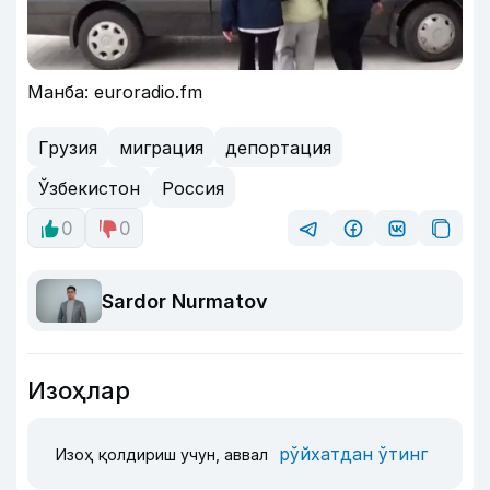
Манба: euroradio.fm
Грузия
миграция
депортация
Ўзбекистон
Россия
0
0
Sardor Nurmatov
Изоҳлар
рўйхатдан ўтинг
Изоҳ қолдириш учун, аввал