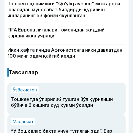
Тошкент ҳокимлиги “Qo‘yliq avenue” можароси
юзасидан муносабат билдирди: қурилиш
ишларининг 53 фоизи якунланган
FIFA Европа лигалари томонидан жиддий
қаршиликка учради
Икки ҳафта ичида Афғонистонга икки давлатдан
100 минг одам қайтиб келди
Тавсиялар
Ўзбекистон
Тошкентда ўпирилиб тушган йўл қурилиши
бўйича 6 кишига суд ҳукми ўқилди
Маданият
“У бошқалар бахти учун туғилган эди”. Бир