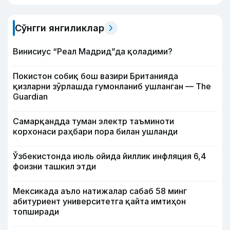
Сўнгги янгиликлар
Винисиус “Реал Мадрид”да қоладими?
Покистон собиқ бош вазири Британияда
қизларни зўрлашда гумонланиб ушланган — The
Guardian
Самарқандда туман электр таъминоти
корхонаси раҳбари пора билан ушланди
Ўзбекистонда июль ойида йиллик инфляция 6,4
фоизни ташкил этди
Мексикада аъло натижалар сабаб 58 минг
абитуриент университетга қайта имтиҳон
топширади