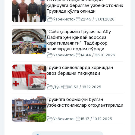
қидирувга берилган ўзбекистонлик
Грузияда қўлга олинди
Ўзбекистон
22:45 / 31.01.2026
“Сайёҳларимиз Грузия ва Абу
Дабига ҳеч қандай асоссиз
киритилмаяпти”. Тадбиркор
элчилардан ёрдам сўради
Ўзбекистон
14:44 / 26.01.2026
Грузия сайловларда хориждан
овоз беришни тақиқлади
Дунё
08:53 / 18.12.2025
Грузияга бормоқчи бўлган
ўзбекистонликлар огоҳлантирилди
Ўзбекистон
15:17 / 10.12.2025