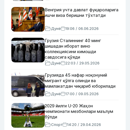
Венгрия учта давлат фуқароларига
ишчи виза беришни тўхтатди
Дунё
19:06 / 06.06.2026
Грузия Сталиннинг 40 минг
шишадан иборат вино
коллекциясини кимошди
савдосига қўяди
Дунё
22:03 / 29.05.2026
Грузияда 45 нафар ноқонуний
мигрант қўлга олинди ва
мамлакатдан чиқариб юборилади
Дунё
17:00 / 09.05.2026
2029 йилги U-20 Жаҳон
чемпионати мезбонлари маълум
бўлди
Спорт
14:20 / 29.04.2026