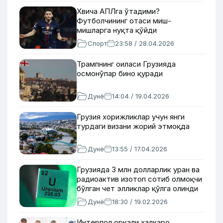
Хвича АПЛга ўтадими?
Футболчининг отаси миш-
мишларга нуқта қўйди
Спорт
23:58 / 28.04.2026
Трампнинг оиласи Грузияда
осмонўпар бино қуради
Дунё
14:04 / 19.04.2026
Грузия хорижликлар учун янги
турдаги визани жорий этмоқда
Дунё
13:55 / 17.04.2026
Грузияда 3 млн долларлик уран ва
радиоактив изотоп сотиб олмоқчи
бўлган чет элликлар қўлга олинди
Дунё
18:30 / 19.02.2026
Интерпол орқали халқаро