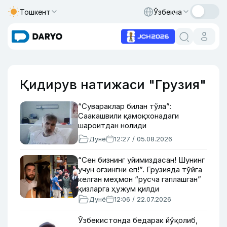
Тошкент
Ўзбекча
Қидирув натижаси "Грузия"
“Сувараклар билан тўла”:
Саакашвили қамоқхонадаги
шароитдан нолиди
Дунё
12:27 / 05.08.2026
“Сен бизнинг уйимиздасан! Шунинг
учун оғзингни ёп!”. Грузияда тўйга
келган меҳмон “русча гаплашган”
қизларга ҳужум қилди
Дунё
12:06 / 22.07.2026
Ўзбекистонда бедарак йўқолиб,