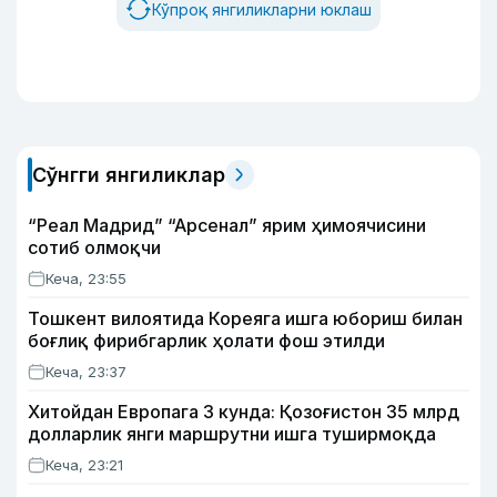
Кўпроқ янгиликларни юклаш
Сўнгги янгиликлар
“Реал Мадрид” “Арсенал” ярим ҳимоячисини
сотиб олмоқчи
Кеча, 23:55
Тошкент вилоятида Кореяга ишга юбориш билан
боғлиқ фирибгарлик ҳолати фош этилди
Кеча, 23:37
Хитойдан Европага 3 кунда: Қозоғистон 35 млрд
долларлик янги маршрутни ишга туширмоқда
Кеча, 23:21