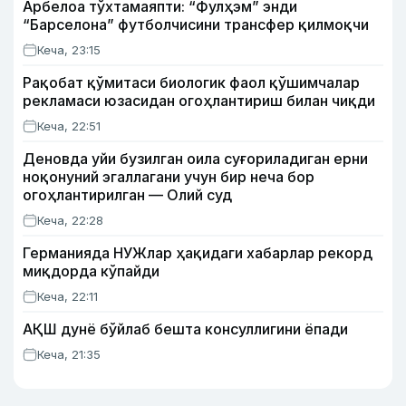
Арбелоа тўхтамаяпти: “Фулҳэм” энди
“Барселона” футболчисини трансфер қилмоқчи
Кеча, 23:15
Рақобат қўмитаси биологик фаол қўшимчалар
рекламаси юзасидан огоҳлантириш билан чиқди
Кеча, 22:51
Деновда уйи бузилган оила суғориладиган ерни
ноқонуний эгаллагани учун бир неча бор
огоҳлантирилган — Олий суд
Кеча, 22:28
Германияда НУЖлар ҳақидаги хабарлар рекорд
миқдорда кўпайди
Кеча, 22:11
АҚШ дунё бўйлаб бешта консуллигини ёпади
Кеча, 21:35