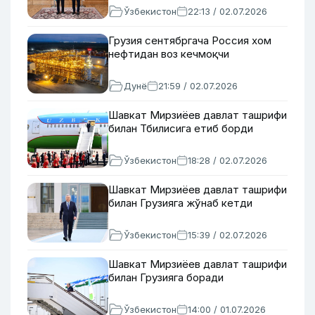
Ўзбекистон
22:13 / 02.07.2026
Грузия сентябргача Россия хом
нефтидан воз кечмоқчи
Дунё
21:59 / 02.07.2026
Шавкат Мирзиёев давлат ташрифи
билан Тбилисига етиб борди
Ўзбекистон
18:28 / 02.07.2026
Шавкат Мирзиёев давлат ташрифи
билан Грузияга жўнаб кетди
Ўзбекистон
15:39 / 02.07.2026
Шавкат Мирзиёев давлат ташрифи
билан Грузияга боради
Ўзбекистон
14:00 / 01.07.2026