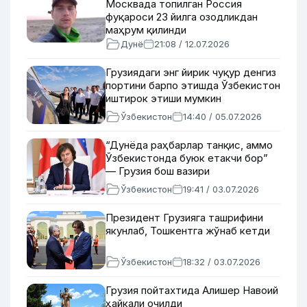
Москвада топилган Россия
фуқароси 23 йилга озодликдан
маҳрум қилинди
Дунё
21:08 / 12.07.2026
Грузиядаги энг йирик чуқур денгиз
портини барпо этишда Ўзбекистон
иштирок этиши мумкин
Ўзбекистон
14:40 / 05.07.2026
“Дунёда раҳбарлар танқис, аммо
Ўзбекистонда буюк етакчи бор”
— Грузия бош вазири
Ўзбекистон
19:41 / 03.07.2026
Президент Грузияга ташрифини
якунлаб, Тошкентга жўнаб кетди
Ўзбекистон
18:32 / 03.07.2026
Грузия пойтахтида Алишер Навоий
ҳайкали очилди