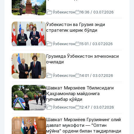
Ўзбекистон
16:36 / 03.07.2026
Ўзбекистон ва Грузия энди
стратегик шерик бўлди
Ўзбекистон
15:01 / 03.07.2026
Грузияда Ўзбекистон элчихонаси
очилади
Ўзбекистон
14:01 / 03.07.2026
Шавкат Мирзиёев Тбилисидаги
Қаҳрамонлар майдонига
гулчамбар қўйди
Ўзбекистон
12:47 / 03.07.2026
Шавкат Мирзиёев Грузиянинг олий
давлат мукофоти — “Олтин
мўйна” ордени билан тақдирланди