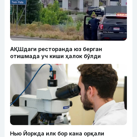
АҚШдаги ресторанда юз берган
отишмада уч киши ҳалок бўлди
Нью Йоркда илк бор кана орқали