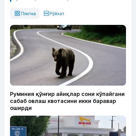
Плитка
Рўйхат
Руминия қўнғир айиқлар сони кўпайгани
сабаб овлаш квотасини икки баравар
оширди