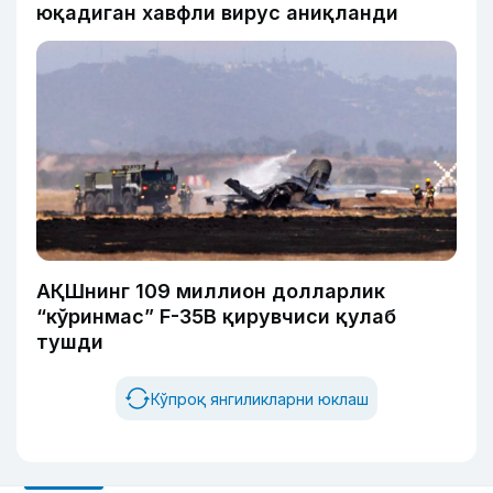
юқадиган хавфли вирус аниқланди
АҚШнинг 109 миллион долларлик
“кўринмас” F-35B қирувчиси қулаб
тушди
Кўпроқ янгиликларни юклаш