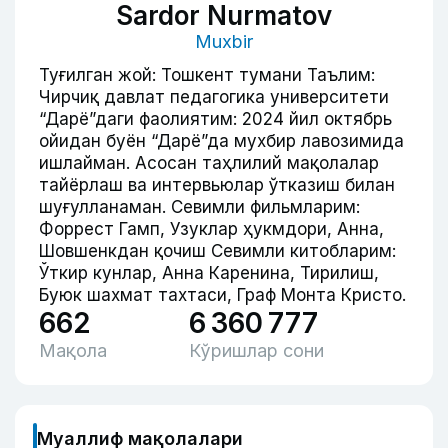
Sardor Nurmatov
Muxbir
Туғилган жой: Тошкент тумани Таълим:
Чирчиқ давлат педагогика университети
“Дарё”даги фаолиятим: 2024 йил октябрь
ойидан буён “Дарё”да мухбир лавозимида
ишлайман. Асосан таҳлилий мақолалар
тайёрлаш ва интервьюлар ўтказиш билан
шуғулланаман. Севимли фильмларим:
Форрест Гамп, Узуклар ҳукмдори, Анна,
Шовшенкдан қочиш Севимли китобларим:
Ўткир кунлар, Анна Каренина, Тирилиш,
Буюк шахмат тахтаси, Граф Монта Кристо.
662
6 360 777
Мақола
Кўришлар сони
Муаллиф мақолалари