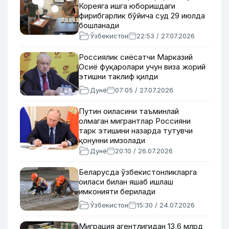
Кореяга ишга юборишдаги
фирибгарлик бўйича суд 29 июлда
бошланади
Ўзбекистон
22:53 / 27.07.2026
Россиялик сиёсатчи Марказий
Осиё фуқаролари учун виза жорий
этишни таклиф қилди
Дунё
07:05 / 27.07.2026
Путин оиласини таъминлай
олмаган мигрантлар Россияни
тарк этишини назарда тутувчи
қонунни имзолади
Дунё
20:10 / 26.07.2026
Беларусда ўзбекистонликларга
оиласи билан яшаб ишлаш
имконияти берилади
Ўзбекистон
15:30 / 24.07.2026
Миграция агентлигидан 13,6 млрд