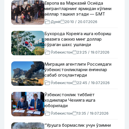
Европа ва Марказий Осиёда
мигрантларнинг ярмидан кўпини
аёллар ташкил этади — БМТ
Дунё
20:10 / 20.07.2026
Бухорода Кореяга ишга юбориш
эвазига саккиз минг доллар
сўраган шахс ушланди
Ўзбекистон
23:25 / 19.07.2026
Миграция агентлиги Россиядаги
ўзбекистонликларни ёнғинлар
сабаб огоҳлантирди
Ўзбекистон
22:45 / 19.07.2026
Ўзбекистонлик тиббиёт
ходимлари Чехияга ишга
юборилади
Ўзбекистон
13:35 / 19.07.2026
“Урушга бормаслик учун ўзимни