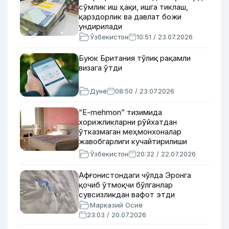
сўмлик иш ҳақи, ишга тиклаш,
қарздорлик ва давлат божи
ундирилади
Ўзбекистон
10:51 / 23.07.2026
Буюк Британия тўлиқ рақамли
визага ўтди
Дунё
08:50 / 23.07.2026
“E-mehmon” тизимида
хорижликларни рўйхатдан
ўтказмаган меҳмонхоналар
жавобгарлиги кучайтирилиши
мумкин
Ўзбекистон
20:32 / 22.07.2026
Афғонистондаги чўлда Эронга
қочиб ўтмоқчи бўлганлар
сувсизликдан вафот этди
Марказий Осиё
23:03 / 20.07.2026