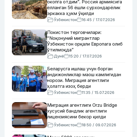
окопга отдим”. Россия армиясига
ёлланган 56 ёшли сурхондарёлик
эркакка ҳукм ўқилди
Ўзбекистон
16:45 / 17.07.2026
Покистон терговчилари:
“Nоқонуний мигрантлар
Ўзбекистон орқали Европага олиб
ўтилмоқда”
Дунё
15:20 / 17.07.2026
Беларусга ишлаш учун борган
андижонликлар маош камлигидан
норози. Миграция агентлиги
ҳолатга изоҳ берди
Ўзбекистон
11:35 / 15.07.2026
Миграция агентлиги Orzu Bridge
хусусий бандлик агентлиги
лицензиясини бекор қилди
Ўзбекистон
18:50 / 09.07.2026