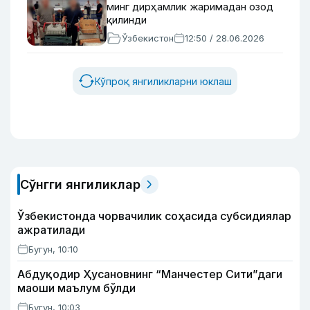
минг дирҳамлик жаримадан озод
қилинди
Ўзбекистон
12:50 / 28.06.2026
Кўпроқ янгиликларни юклаш
Сўнгги янгиликлар
Ўзбекистонда чорвачилик соҳасида субсидиялар
ажратилади
Бугун, 10:10
Абдуқодир Ҳусановнинг “Манчестер Сити”даги
маоши маълум бўлди
Бугун, 10:03