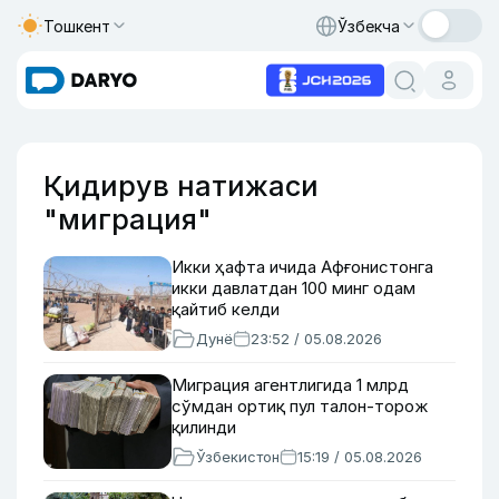
Тошкент
Ўзбекча
Қидирув натижаси
"миграция"
Икки ҳафта ичида Афғонистонга
икки давлатдан 100 минг одам
қайтиб келди
Дунё
23:52 / 05.08.2026
Миграция агентлигида 1 млрд
сўмдан ортиқ пул талон-торож
қилинди
Ўзбекистон
15:19 / 05.08.2026