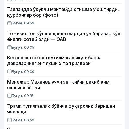
Таиландда ўқувчи мактабда отишма уюштирди,
қурбонлар бор (фото)
Бугун, 09:59
Тожикистон қўшни давлатлардан уч баравар кўп
ёнилғи сотиб олди — ОАВ
Бугун, 09:35
Кескин сюжет ва кутилмаган якун: барча
даврларнинг энг яхши 5 та триллери
Бугун, 09:30
Менежер Махачев учун энг қийин рақиб ким
эканини айтди
Бугун, 09:15
Трамп туғилганлик бўйича фуқаролик беришни
чеклади
Бугун, 08:55