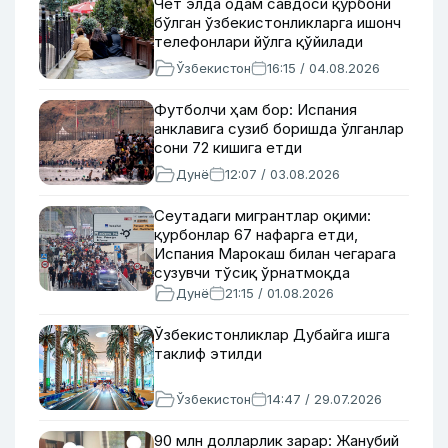
Чет элда одам савдоси қурбони
бўлган ўзбекистонликларга ишонч
телефонлари йўлга қўйилади
Ўзбекистон
16:15 / 04.08.2026
Футболчи ҳам бор: Испания
анклавига сузиб боришда ўлганлар
сони 72 кишига етди
Дунё
12:07 / 03.08.2026
Сеутадаги мигрантлар оқими:
қурбонлар 67 нафарга етди,
Испания Марокаш билан чегарага
сузувчи тўсиқ ўрнатмоқда
Дунё
21:15 / 01.08.2026
Ўзбекистонликлар Дубайга ишга
таклиф этилди
Ўзбекистон
14:47 / 29.07.2026
90 млн долларлик зарар: Жанубий