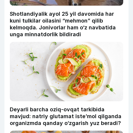
Shotlandiyalik ayol 25 yil davomida har
kuni tulkilar oilasini “mehmon” qilib
kelmoqda. Jonivorlar ham o‘z navbatida
unga minnatdorlik bildiradi
Deyarli barcha oziq-ovqat tarkibida
mavjud: natriy glutamat iste’mol qilganda
organizmda qanday o‘zgarish yuz beradi?