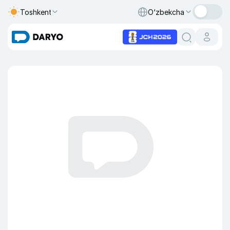
Toshkent
O‘zbekcha