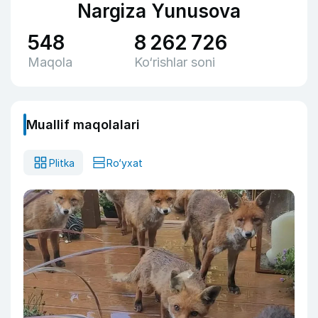
Nargiza Yunusova
548
8 262 726
Maqola
Ko‘rishlar soni
Muallif maqolalari
Plitka
Ro‘yxat