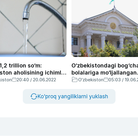
,2 trillion so‘m:
O‘zbekistondagi bog‘ch
ston aholisining ichimlik
bolalariga mo‘ljallangan
 qarzi ortib bormoqda
ekologik ta’lim va tarbi
kiston
20:40 / 20.06.2022
O‘zbekiston
05:03 / 19.06
dasturi ishlab chiqildi
Ko'proq yangiliklarni yuklash