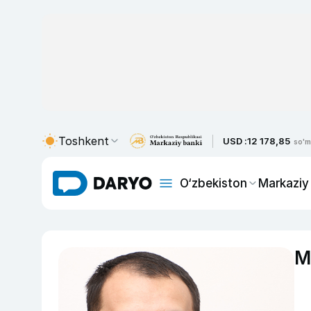
Toshkent
USD :
12 178,85
so'm
O‘zbekiston
Markaziy
M