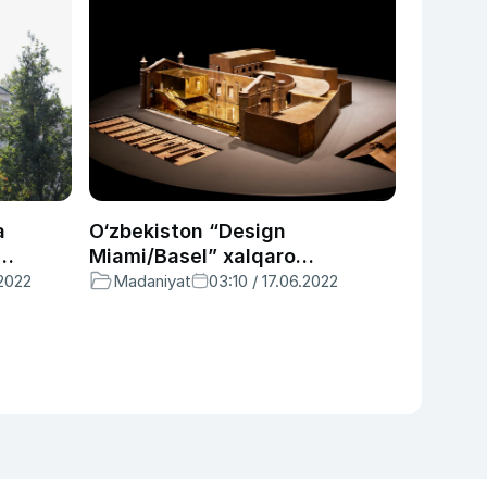
a
O‘zbekiston “Design
Miami/Basel” xalqaro
ya
ko‘rgazmasida ishtirok
.2022
Madaniyat
03:10 / 17.06.2022
etmoqda