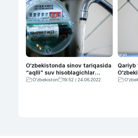
O‘zbekistonda sinov tariqasida
Qariyb 1
“aqlli” suv hisoblagichlar
O‘zbeki
o‘rnatilmoqda. Bundan aholi
suvidan
O‘zbekiston
19:52 / 24.06.2022
O‘zbe
nima yutadi? (video)
(video)