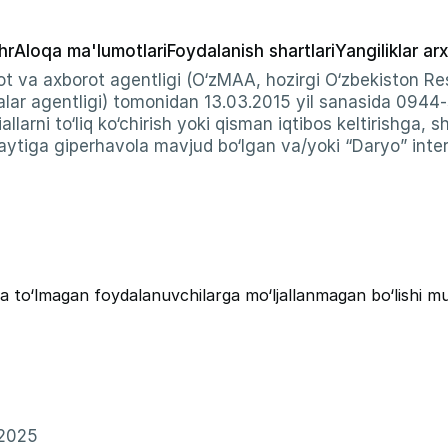
hr
Aloqa ma'lumotlari
Foydalanish shartlari
Yangiliklar arx
t va axborot agentligi (O‘zMAA, hozirgi O‘zbekiston Res
ar agentligi) tomonidan 13.03.2015 yil sanasida 0944
allarni to‘liq ko‘chirish yoki qisman iqtibos keltirishga, 
ytiga giperhavola mavjud bo‘lgan va/yoki “Daryo” intern
a to‘lmagan foydalanuvchilarga mo‘ljallanmagan bo‘lishi m
–2025