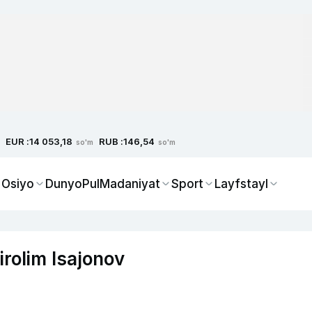
EUR :
RUB :
14 053,18
146,54
so'm
so'm
 Osiyo
Dunyo
Pul
Madaniyat
Sport
Layfstayl
irolim Isajonov