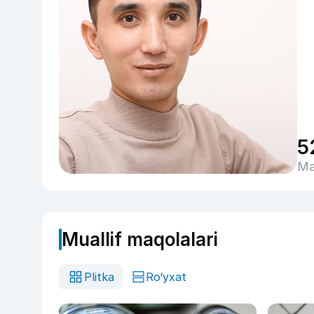
5
Ma
Muallif maqolalari
Plitka
Ro‘yxat