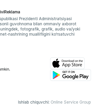
ivi
Reklama
publikasi Prezidenti Administratsiyasi
-sonli guvohnoma bilan ommaviy axborot
shuningdek, fotografik, grafik, audio va/yoki
et-nashrining muallifligini ko‘rsatuvchi
umkin.
Ishlab chiquvchi:
Online Service Group