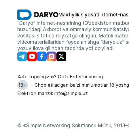
Maxfiylik siyosati
Internet-nas
“Daryo” internet-nashrining (O‘zbekiston matbuo
huzuridagi Axborot va ommaviy kommunikatsiyal
vositasi sifatida ro‘yxatga olingan. Matnli materi
videomateriallaridan foydalanishga “daryo.uz” sa
yozuv ilova qilingan taqdirda yo‘l qo‘yiladi.
Xato topdingizmi? Ctrl+Enter’ni bosing
18+
- Chop etiladigan ba’zi ma’lumotlar 18 yoshg
Elektron manzil: info@simple.uz
© «Simple Networking Solutions» MChJ, 2013