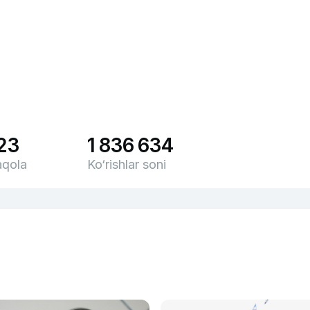
23
1 836 634
qola
Ko‘rishlar soni