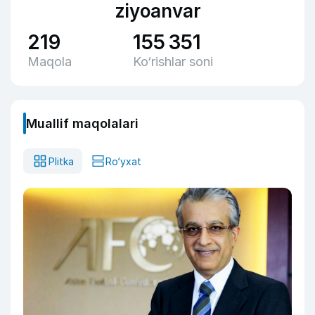
ziyoanvar
219
155 351
Maqola
Ko‘rishlar soni
Muallif maqolalari
Plitka
Ro‘yxat