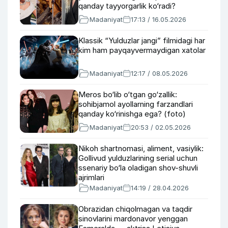
qanday tayyorgarlik ko‘radi?
Madaniyat
17:13 / 16.05.2026
Klassik “Yulduzlar jangi” filmidagi har
kim ham payqayvermaydigan xatolar
Madaniyat
12:17 / 08.05.2026
Meros bo‘lib o‘tgan go‘zallik:
sohibjamol ayollarning farzandlari
qanday ko‘rinishga ega? (foto)
Madaniyat
20:53 / 02.05.2026
Nikoh shartnomasi, aliment, vasiylik:
Gollivud yulduzlarining serial uchun
ssenariy bo‘la oladigan shov-shuvli
ajrimlari
Madaniyat
14:19 / 28.04.2026
Obrazidan chiqolmagan va taqdir
sinovlarini mardonavor yenggan