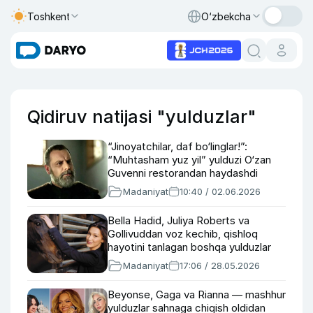
Toshkent
O‘zbekcha
Qidiruv natijasi "yulduzlar"
“Jinoyatchilar, daf bo‘linglar!”:
“Muhtasham yuz yil” yulduzi O‘zan
Guvenni restorandan haydashdi
Madaniyat
10:40 / 02.06.2026
Bella Hadid, Juliya Roberts va
Gollivuddan voz kechib, qishloq
hayotini tanlagan boshqa yulduzlar
Madaniyat
17:06 / 28.05.2026
Beyonse, Gaga va Rianna — mashhur
yulduzlar sahnaga chiqish oldidan