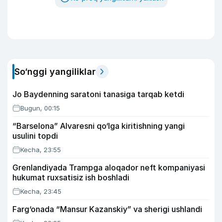
So‘nggi yangiliklar
Jo Baydenning saratoni tanasiga tarqab ketdi
Bugun, 00:15
“Barselona” Alvaresni qo‘lga kiritishning yangi
usulini topdi
Kecha, 23:55
Grenlandiyada Trampga aloqador neft kompaniyasi
hukumat ruxsatisiz ish boshladi
Kecha, 23:45
Farg‘onada “Mansur Kazanskiy” va sherigi ushlandi