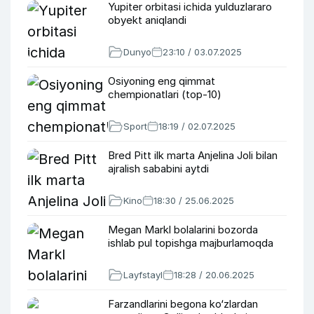
Yupiter orbitasi ichida yulduzlararo
obyekt aniqlandi
Dunyo
23:10 / 03.07.2025
Osiyoning eng qimmat
chempionatlari (top-10)
Sport
18:19 / 02.07.2025
Bred Pitt ilk marta Anjelina Joli bilan
ajralish sababini aytdi
Kino
18:30 / 25.06.2025
Megan Markl bolalarini bozorda
ishlab pul topishga majburlamoqda
Layfstayl
18:28 / 20.06.2025
Farzandlarini begona ko‘zlardan