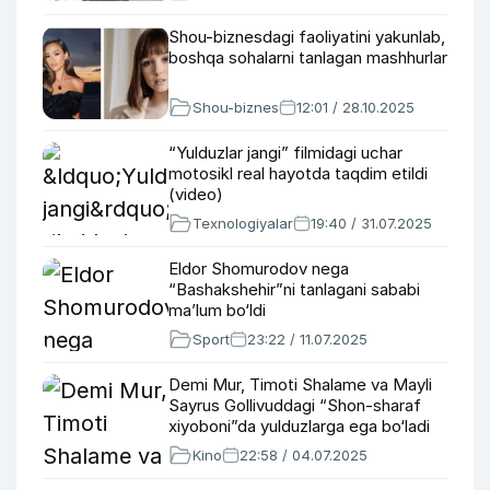
Shou-biznesdagi faoliyatini yakunlab,
boshqa sohalarni tanlagan mashhurlar
Shou-biznes
12:01 / 28.10.2025
“Yulduzlar jangi” filmidagi uchar
motosikl real hayotda taqdim etildi
(video)
Texnologiyalar
19:40 / 31.07.2025
Eldor Shomurodov nega
“Bashakshehir”ni tanlagani sababi
ma’lum bo‘ldi
Sport
23:22 / 11.07.2025
Demi Mur, Timoti Shalame va Mayli
Sayrus Gollivuddagi “Shon-sharaf
xiyoboni”da yulduzlarga ega bo‘ladi
Kino
22:58 / 04.07.2025