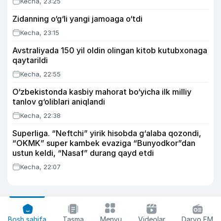
Kecha, 23:25
Zidanning o‘g‘li yangi jamoaga o‘tdi
Kecha, 23:15
Avstraliyada 150 yil oldin olingan kitob kutubxonaga
qaytarildi
Kecha, 22:55
O‘zbekistonda kasbiy mahorat bo‘yicha ilk milliy
tanlov g‘oliblari aniqlandi
Kecha, 22:38
Superliga. “Neftchi” yirik hisobda g‘alaba qozondi,
“OKMK” super kambek evaziga “Bunyodkor”dan
ustun keldi, “Nasaf” durang qayd etdi
Kecha, 22:07
Bosh sahifa
Tasma
Menyu
Videolar
Daryo FM