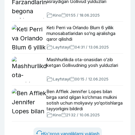
asraydigan Gollivud yulduzlari
Kino
01:55 / 18.06.2025
Keti Perri va Orlando Blum 6 yillik
munosabatlaridan so‘ng ajralishga
qaror qilishdi
Layfstayl
04:31 / 13.06.2025
Mashhurlikda ota-onasidan o‘zib
ketgan Gollivudning yosh yulduzlari
Layfstayl
00:15 / 12.06.2025
Ben Afflek Jennifer Lopes bilan
birga xarid qilgan ko‘chmas mulkini
sotish uchun moliyaviy yo‘qotishlarga
tayyorligini bildirdi
Kino
21:32 / 10.06.2025
Ko'proq yangiliklarni yuklash