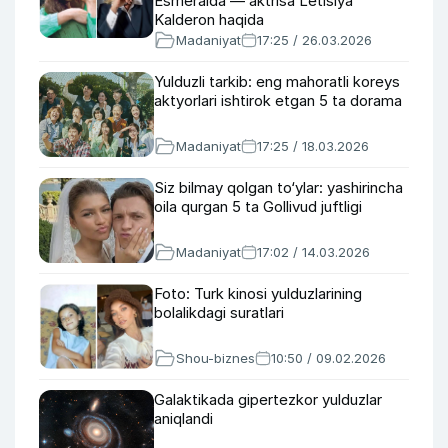
Esmeralda — aktrisa Letisiya
Kalderon haqida
Madaniyat
17:25 / 26.03.2026
Yulduzli tarkib: eng mahoratli koreys
aktyorlari ishtirok etgan 5 ta dorama
Madaniyat
17:25 / 18.03.2026
Siz bilmay qolgan to‘ylar: yashirincha
oila qurgan 5 ta Gollivud juftligi
Madaniyat
17:02 / 14.03.2026
Foto: Turk kinosi yulduzlarining
bolalikdagi suratlari
Shou-biznes
10:50 / 09.02.2026
Galaktikada gipertezkor yulduzlar
aniqlandi