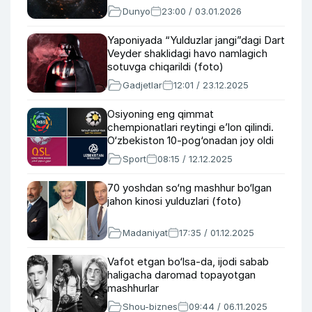
Dunyo
23:00 / 03.01.2026
Yaponiyada “Yulduzlar jangi”dagi Dart
Veyder shaklidagi havo namlagich
sotuvga chiqarildi (foto)
Gadjetlar
12:01 / 23.12.2025
Osiyoning eng qimmat
chempionatlari reytingi e’lon qilindi.
O‘zbekiston 10-pog‘onadan joy oldi
Sport
08:15 / 12.12.2025
70 yoshdan so‘ng mashhur bo‘lgan
jahon kinosi yulduzlari (foto)
Madaniyat
17:35 / 01.12.2025
Vafot etgan bo‘lsa-da, ijodi sabab
haligacha daromad topayotgan
mashhurlar
Shou-biznes
09:44 / 06.11.2025