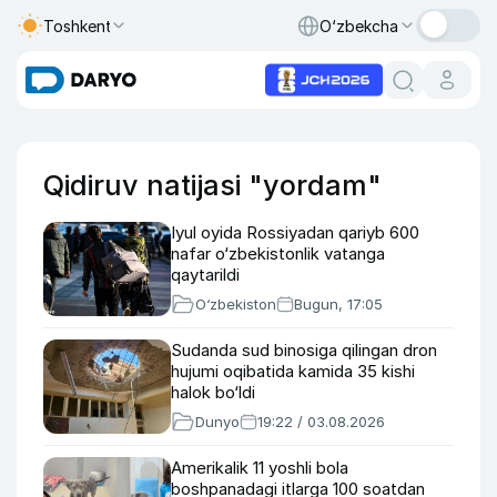
Toshkent
O‘zbekcha
Qidiruv natijasi "yordam"
Iyul oyida Rossiyadan qariyb 600
nafar o‘zbekistonlik vatanga
qaytarildi
O‘zbekiston
Bugun, 17:05
Sudanda sud binosiga qilingan dron
hujumi oqibatida kamida 35 kishi
halok bo‘ldi
Dunyo
19:22 / 03.08.2026
Amerikalik 11 yoshli bola
boshpanadagi itlarga 100 soatdan