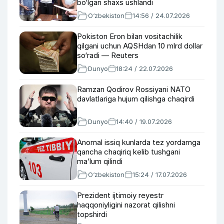
bo‘lgan shaxs ushlandi
O‘zbekiston
14:56 / 24.07.2026
Pokiston Eron bilan vositachilik
qilgani uchun AQSHdan 10 mlrd dollar
so‘radi — Reuters
Dunyo
18:24 / 22.07.2026
Ramzan Qodirov Rossiyani NATO
davlatlariga hujum qilishga chaqirdi
Dunyo
14:40 / 19.07.2026
Anomal issiq kunlarda tez yordamga
qancha chaqiriq kelib tushgani
ma’lum qilindi
O‘zbekiston
15:24 / 17.07.2026
Prezident ijtimoiy reyestr
haqqoniyligini nazorat qilishni
topshirdi