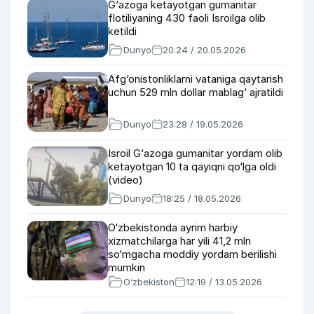
G‘azoga ketayotgan gumanitar
flotiliyaning 430 faoli Isroilga olib
ketildi
Dunyo
20:24 / 20.05.2026
Afg‘onistonliklarni vataniga qaytarish
uchun 529 mln dollar mablag‘ ajratildi
Dunyo
23:28 / 19.05.2026
Isroil G‘azoga gumanitar yordam olib
ketayotgan 10 ta qayiqni qo‘lga oldi
(video)
Dunyo
18:25 / 18.05.2026
O‘zbekistonda ayrim harbiy
xizmatchilarga har yili 41,2 mln
so‘mgacha moddiy yordam berilishi
mumkin
O‘zbekiston
12:19 / 13.05.2026