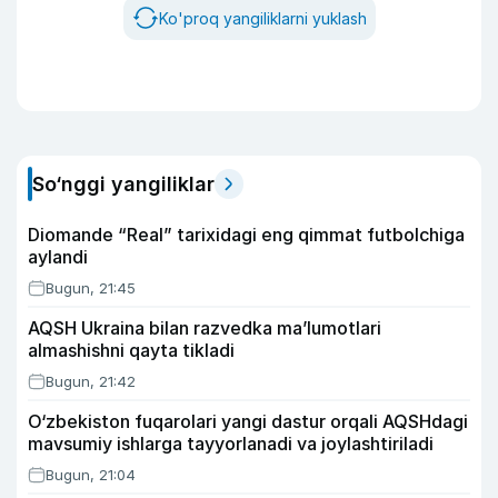
Ko'proq yangiliklarni yuklash
So‘nggi yangiliklar
Diomande “Real” tarixidagi eng qimmat futbolchiga
aylandi
Bugun, 21:45
AQSH Ukraina bilan razvedka ma’lumotlari
almashishni qayta tikladi
Bugun, 21:42
O‘zbekiston fuqarolari yangi dastur orqali AQSHdagi
mavsumiy ishlarga tayyorlanadi va joylashtiriladi
Bugun, 21:04