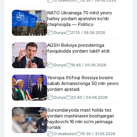
O‘zbekiston
12:30 / 08.06.2026
NATO Ukrainaga 70 mlrd yevro
harbiy yordam ajratishni ko‘rib
chiqmoqda — Politico
Dunyo
21:15 / 06.06.2026
AQSH Boliviya prezidentiga
favqulodda yordam taklif etdi
Dunyo
16:45 / 05.06.2026
Yevropa Ittifoqi Rossiya bosimi
sabab Armanistonga 50 mln yevro
yordam ajratadi
Dunyo
22:40 / 04.06.2026
Surxondaryoda mast holda tez
yordam mashinasini boshqargan
haydovchi 16 mln so‘m jarimaga
tortildi
O‘zbekiston
15:30 / 31.05.2026