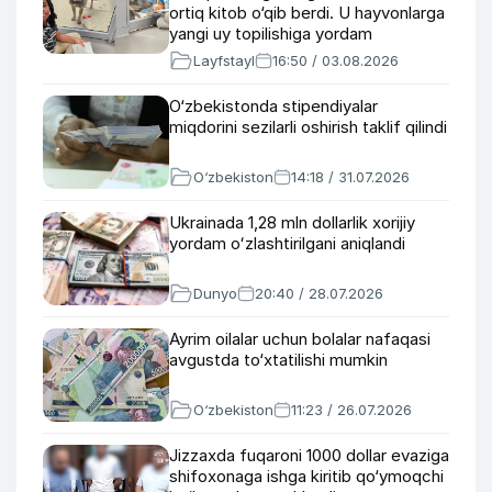
ortiq kitob o‘qib berdi. U hayvonlarga
yangi uy topilishiga yordam
bermoqda
Layfstayl
16:50 / 03.08.2026
O‘zbekistonda stipendiyalar
miqdorini sezilarli oshirish taklif qilindi
O‘zbekiston
14:18 / 31.07.2026
Ukrainada 1,28 mln dollarlik xorijiy
yordam oʻzlashtirilgani aniqlandi
Dunyo
20:40 / 28.07.2026
Ayrim oilalar uchun bolalar nafaqasi
avgustda to‘xtatilishi mumkin
O‘zbekiston
11:23 / 26.07.2026
Jizzaxda fuqaroni 1000 dollar evaziga
shifoxonaga ishga kiritib qo‘ymoqchi