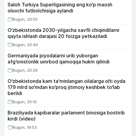
Saloh Turkiya Superligasining eng ko‘p maosh
oluvchi futbolchisiga aylandi
Bugun, 20:50
O‘zbekistonda 2030-yilgacha xavfli chiqindilarni
qayta ishlash darajasi 20 foizga yetkaziladi
Bugun, 20:40
Germaniyada piyodalarni urib yuborgan
afg‘onistonlik umrbod qamoqqa hukm qilindi
Bugun, 20:26
O‘zbekistonda kam ta’minlangan oilalarga olti oyda
179 mlrd so‘mdan ko‘proq ijtimoiy keshbek to‘lab
berildi
Bugun, 20:10
Braziliyada kapibaralar parlament binosiga bostirib
kirdi (video)
Bugun, 19:53