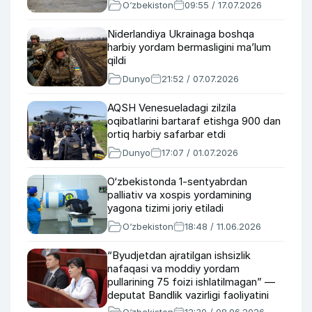
O‘zbekiston
09:55 / 17.07.2026
Niderlandiya Ukrainaga boshqa
harbiy yordam bermasligini ma’lum
qildi
Dunyo
21:52 / 07.07.2026
AQSH Venesueladagi zilzila
oqibatlarini bartaraf etishga 900 dan
ortiq harbiy safarbar etdi
Dunyo
17:07 / 01.07.2026
O‘zbekistonda 1-sentyabrdan
palliativ va xospis yordamining
yagona tizimi joriy etiladi
O‘zbekiston
18:48 / 11.06.2026
“Byudjetdan ajratilgan ishsizlik
nafaqasi va moddiy yordam
pullarining 75 foizi ishlatilmagan” —
deputat Bandlik vazirligi faoliyatini
tanqid qildi