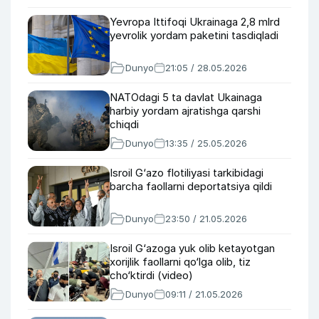
Yevropa Ittifoqi Ukrainaga 2,8 mlrd
yevrolik yordam paketini tasdiqladi
Dunyo
21:05 / 28.05.2026
NATOdagi 5 ta davlat Ukainaga
harbiy yordam ajratishga qarshi
chiqdi
Dunyo
13:35 / 25.05.2026
Isroil G‘azo flotiliyasi tarkibidagi
barcha faollarni deportatsiya qildi
Dunyo
23:50 / 21.05.2026
Isroil G‘azoga yuk olib ketayotgan
xorijlik faollarni qo‘lga olib, tiz
cho‘ktirdi (video)
Dunyo
09:11 / 21.05.2026