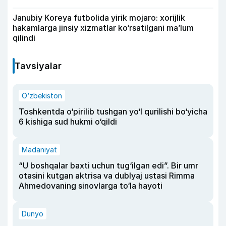
Janubiy Koreya futbolida yirik mojaro: xorijlik
hakamlarga jinsiy xizmatlar ko‘rsatilgani ma’lum
qilindi
Tavsiyalar
O‘zbekiston
Toshkentda o‘pirilib tushgan yo‘l qurilishi bo‘yicha
6 kishiga sud hukmi o‘qildi
Madaniyat
“U boshqalar baxti uchun tug‘ilgan edi”. Bir umr
otasini kutgan aktrisa va dublyaj ustasi Rimma
Ahmedovaning sinovlarga to‘la hayoti
Dunyo