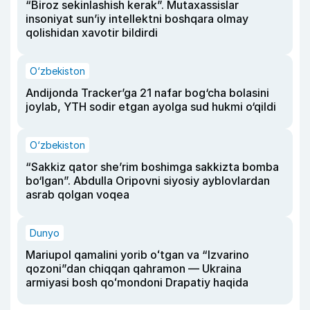
“Biroz sekinlashish kerak”. Mutaxassislar
insoniyat sun’iy intellektni boshqara olmay
qolishidan xavotir bildirdi
O‘zbekiston
Andijonda Tracker’ga 21 nafar bog‘cha bolasini
joylab, YTH sodir etgan ayolga sud hukmi o‘qildi
O‘zbekiston
“Sakkiz qator she’rim boshimga sakkizta bomba
bo‘lgan”. Abdulla Oripovni siyosiy ayblovlardan
asrab qolgan voqea
Dunyo
Mariupol qamalini yorib oʻtgan va “Izvarino
qozoni”dan chiqqan qahramon — Ukraina
armiyasi bosh qoʻmondoni Drapatiy haqida