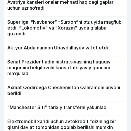
Avstriya kansleri onalar mehnati haqidagi gaplari
uchun uzr so‘radi
Superliga. “Navbahor” “Surxon”ni o‘z uyida mag‘lub
etdi, “Lokomotiv” va “Xorazm” uyda g‘alaba
qozondi
Aktyor Abdu­mannon Ubaydullayev vafot etdi
Senat Prezident administratsiyasining huquqiy
maqomini belgilovchi konstitutsiyaviy qonunni
ma’qulladi
Axmat Qodirovga Checheniston Qahramoni unvoni
berildi
“Manchester Siti” tarixiy transferni yakunladi
Elektromobil xaridi uchun avtokredit foizining bir
qismi davlat tomonidan qoplab berilishi mumkin