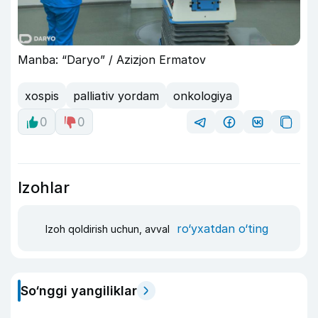
Manba: “Daryo” / Azizjon Ermatov
xospis
palliativ yordam
onkologiya
0
0
Izohlar
ro‘yxatdan o‘ting
Izoh qoldirish uchun, avval
So‘nggi yangiliklar