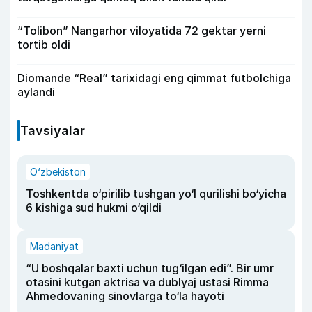
“Tolibon” Nangarhor viloyatida 72 gektar yerni
tortib oldi
Diomande “Real” tarixidagi eng qimmat futbolchiga
aylandi
Tavsiyalar
O‘zbekiston
Toshkentda o‘pirilib tushgan yo‘l qurilishi bo‘yicha
6 kishiga sud hukmi o‘qildi
Madaniyat
“U boshqalar baxti uchun tug‘ilgan edi”. Bir umr
otasini kutgan aktrisa va dublyaj ustasi Rimma
Ahmedovaning sinovlarga to‘la hayoti