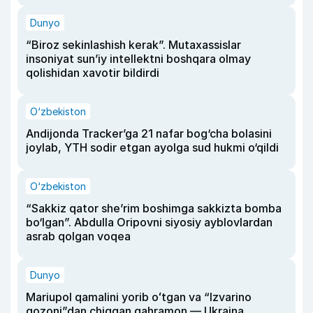
Dunyo
“Biroz sekinlashish kerak”. Mutaxassislar
insoniyat sun’iy intellektni boshqara olmay
qolishidan xavotir bildirdi
O‘zbekiston
Andijonda Tracker’ga 21 nafar bog‘cha bolasini
joylab, YTH sodir etgan ayolga sud hukmi o‘qildi
O‘zbekiston
“Sakkiz qator she’rim boshimga sakkizta bomba
bo‘lgan”. Abdulla Oripovni siyosiy ayblovlardan
asrab qolgan voqea
Dunyo
Mariupol qamalini yorib oʻtgan va “Izvarino
qozoni”dan chiqqan qahramon — Ukraina