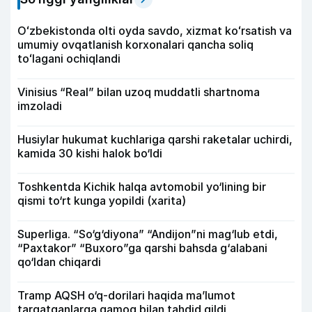
Oʻzbekistonda olti oyda savdo, xizmat koʻrsatish va
umumiy ovqatlanish korxonalari qancha soliq
toʻlagani ochiqlandi
Vinisius “Real” bilan uzoq muddatli shartnoma
imzoladi
Husiylar hukumat kuchlariga qarshi raketalar uchirdi,
kamida 30 kishi halok bo‘ldi
Toshkentda Kichik halqa avtomobil yo‘lining bir
qismi to‘rt kunga yopildi (xarita)
Superliga. “So‘g‘diyona” “Andijon”ni mag‘lub etdi,
“Paxtakor” “Buxoro”ga qarshi bahsda g‘alabani
qo‘ldan chiqardi
Tramp AQSH o‘q-dorilari haqida ma’lumot
tarqatganlarga qamoq bilan tahdid qildi