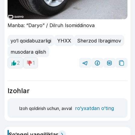
Manba: “Daryo” / Dilruh Isomiddinova
yo‘l qoidabuzarligi
YHXX
Sherzod Ibragimov
musodara qilish
2
1
Izohlar
ro‘yxatdan o‘ting
Izoh qoldirish uchun, avval
So‘nggi yangiliklar