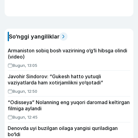
So‘nggi yangiliklar
Armaniston sobiq bosh vazirining o‘g‘li hibsga olindi
(video)
Bugun, 13:05
Javohir Sindorov: “Gukesh hatto yutuqli
vaziyatlarda ham xotirjamlikni yo‘qotadi”
Bugun, 12:50
“Odisseya” Nolanning eng yuqori daromad keltirgan
filmiga aylandi
Bugun, 12:45
Denovda uyi buzilgan oilaga yangisi quriladigan
bo‘ldi