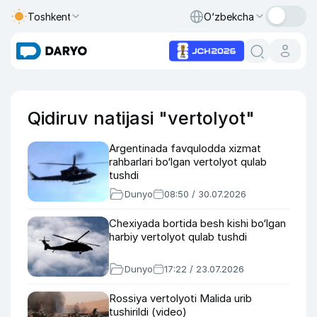
Toshkent
O‘zbekcha
Qidiruv natijasi "vertolyot"
Argentinada favqulodda xizmat
rahbarlari bo‘lgan vertolyot qulab
tushdi
Dunyo
08:50 / 30.07.2026
Chexiyada bortida besh kishi bo‘lgan
harbiy vertolyot qulab tushdi
Dunyo
17:22 / 23.07.2026
Rossiya vertolyoti Malida urib
tushirildi (video)