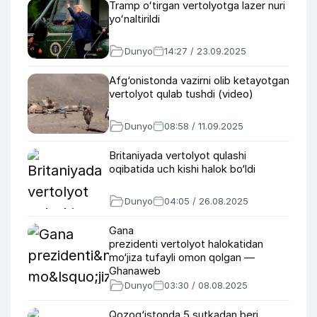
Tramp oʻtirgan vertolyotga lazer nuri
yoʻnaltirildi
Dunyo
14:27 / 23.09.2025
Afg‘onistonda vazirni olib ketayotgan
vertolyot qulab tushdi (video)
Dunyo
08:58 / 11.09.2025
Britaniyada vertolyot qulashi
oqibatida uch kishi halok bo‘ldi
Dunyo
04:05 / 26.08.2025
Gana
prezidenti vertolyot halokatidan
mo‘jiza tufayli omon qolgan —
Ghanaweb
Dunyo
03:30 / 08.08.2025
Qozog‘istonda 5 sutkadan beri