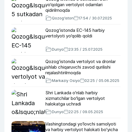
yo‘qolgan vertolyot odamlari
qidirilmoqda
Qozog‘iston
17:54 / 30.07.2025
Qozog‘istonda EC-145 harbiy
vertolyoti yo‘qolib qoldi
Dunyo
23:35 / 25.07.2025
Qozog‘istonda vertolyot va dronlar
ishlab chiqaruvchi zavod qurilishi
rejalashtirilmoqda
Markaziy Osiyo
02:25 / 05.06.2025
Shri Lankada o‘nlab harbiy
xizmatchilar bo‘lgan vertolyot
halokatga uchradi
Dunyo
22:25 / 09.05.2025
Vashingtondagi yo‘lovchi samolyoti
va harbiy vertolyot halokati bo‘yicha