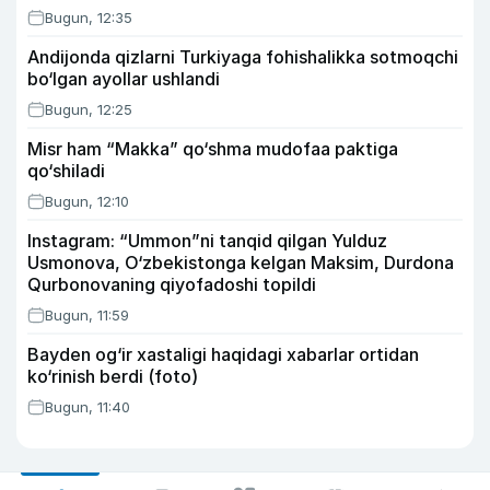
Bugun, 12:35
Andijonda qizlarni Turkiyaga fohishalikka sotmoqchi
bo‘lgan ayollar ushlandi
Bugun, 12:25
Misr ham “Makka” qo‘shma mudofaa paktiga
qo‘shiladi
Bugun, 12:10
Instagram: “Ummon”ni tanqid qilgan Yulduz
Usmonova, O‘zbekistonga kelgan Maksim, Durdona
Qurbonovaning qiyofadoshi topildi
Bugun, 11:59
Bayden og‘ir xastaligi haqidagi xabarlar ortidan
ko‘rinish berdi (foto)
Bugun, 11:40