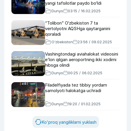
yangi tafsilotlar paydo bo‘ldi
Dunyo
03:15 / 16.02.2025
“Tolibon” O‘zbekiston 7 ta
vertolyotni AQSHga qaytarganini
qoraladi
O‘zbekiston
23:56 / 09.02.2025
Vashingtondagi aviahalokat videosini
e’lon qilgan aeroportning ikki xodimi
hibsga olindi
Dunyo
00:25 / 06.02.2025
Filadelfiyada tez tibbiy yordam
samolyoti halokatga uchradi
Dunyo
19:20 / 01.02.2025
Ko'proq yangiliklarni yuklash