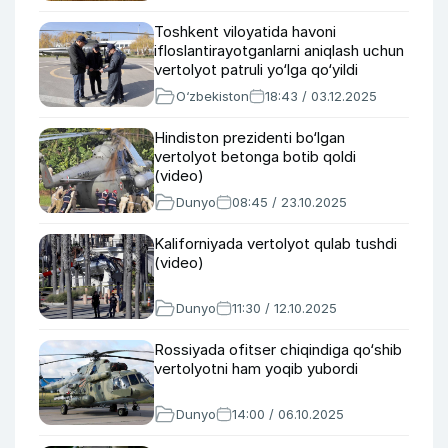
Toshkent viloyatida havoni
ifloslantirayotganlarni aniqlash uchun
vertolyot patruli yo‘lga qo‘yildi
O‘zbekiston
18:43 / 03.12.2025
Hindiston prezidenti bo‘lgan
vertolyot betonga botib qoldi
(video)
Dunyo
08:45 / 23.10.2025
Kaliforniyada vertolyot qulab tushdi
(video)
Dunyo
11:30 / 12.10.2025
Rossiyada ofitser chiqindiga qo‘shib
vertolyotni ham yoqib yubordi
Dunyo
14:00 / 06.10.2025