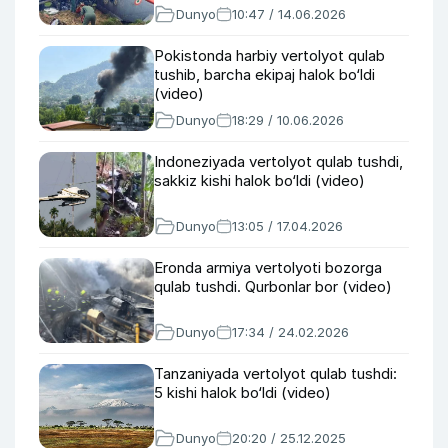
Dunyo
10:47 / 14.06.2026
Pokistonda harbiy vertolyot qulab
tushib, barcha ekipaj halok bo‘ldi
(video)
Dunyo
18:29 / 10.06.2026
Indoneziyada vertolyot qulab tushdi,
sakkiz kishi halok bo‘ldi (video)
Dunyo
13:05 / 17.04.2026
Eronda armiya vertolyoti bozorga
qulab tushdi. Qurbonlar bor (video)
Dunyo
17:34 / 24.02.2026
Tanzaniyada vertolyot qulab tushdi:
5 kishi halok bo‘ldi (video)
Dunyo
20:20 / 25.12.2025