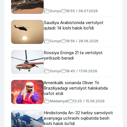
Dunyo
18:55 / 06.07.2026
Saudiya Arabistonida vertolyot
quladi: 14 kishi halok bo‘ldi
Dunyo
18:56 / 28.06.2026
Rossiya Eronga 21 ta vertolyot
yetkazib beradi
Dunyo
18:45 / 17.06.2026
Amerikalik xonanda Oliver Tri
Braziliyadagi vertolyot halokatida
vafot etdi
Madaniyat
13:25 / 15.06.2026
Hindistonda An-32 harbiy samolyoti
avariyaga uchrashi oqibatida besh
kishi halok bo‘ldi