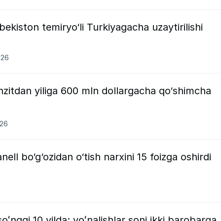
ekiston temiryo‘li Turkiyagacha uzaytirilishi
026
nzitdan yiliga 600 mln dollargacha qo‘shimcha
026
ell bo‘g‘ozidan o‘tish narxini 15 foizga oshirdi
oʻnggi 10 yilda: yoʻnalishlar soni ikki barobarga,