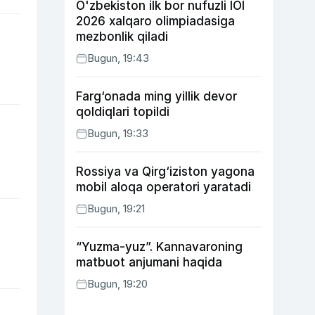
O'zbekiston ilk bor nufuzli IOI
2026 xalqaro olimpiadasiga
mezbonlik qiladi
Bugun, 19:43
Farg‘onada ming yillik devor
qoldiqlari topildi
Bugun, 19:33
Rossiya va Qirg‘iziston yagona
mobil aloqa operatori yaratadi
Bugun, 19:21
“Yuzma-yuz”. Kannavaroning
matbuot anjumani haqida
Bugun, 19:20