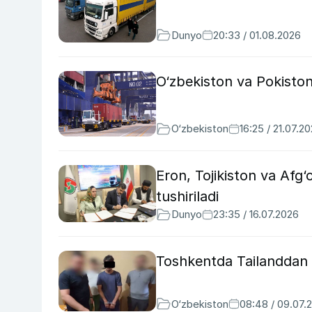
Dunyo
20:33 / 01.08.2026
O‘zbekiston va Pokiston 
O‘zbekiston
16:25 / 21.07.2
Eron, Tojikiston va Afg‘o
tushiriladi
Dunyo
23:35 / 16.07.2026
Toshkentda Tailanddan 11 
O‘zbekiston
08:48 / 09.07.