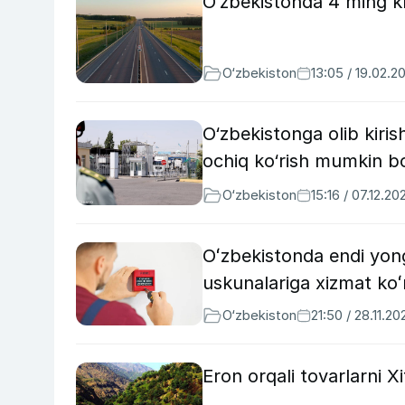
O‘zbekistonda 4 ming km
O‘zbekiston
13:05 / 19.02.2
O‘zbekistonga olib kirish
ochiq ko‘rish mumkin bo
O‘zbekiston
15:16 / 07.12.20
Oʻzbekistonda endi yongʻ
uskunalariga xizmat koʻr
O‘zbekiston
21:50 / 28.11.20
Eron orqali tovarlarni 