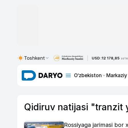
Toshkent
USD :
12 178,85
so'm
O‘zbekiston
Markaziy
Qidiruv natijasi "tranzit
Rossiyaga jarimasi bor xo