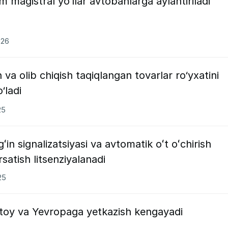
 magistral yo‘llar avtobanlarga aylantiriladi
026
 va olib chiqish taqiqlangan tovarlar ro‘yxatini
‘ladi
25
in signalizatsiyasi va avtomatik oʻt oʻchirish
satish litsenziyalanadi
25
Xitoy va Yevropaga yetkazish kengayadi