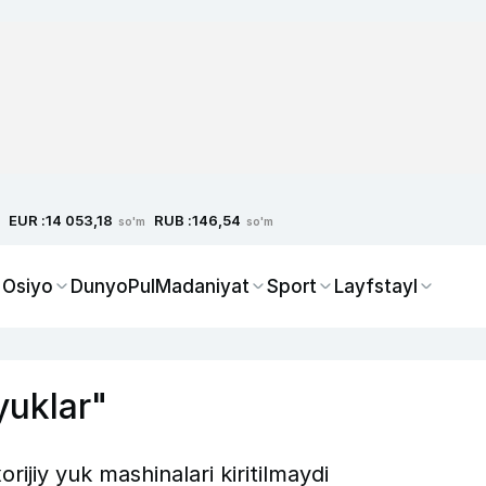
EUR :
RUB :
14 053,18
146,54
so'm
so'm
 Osiyo
Dunyo
Pul
Madaniyat
Sport
Layfstayl
 yuklar"
rijiy yuk mashinalari kiritilmaydi