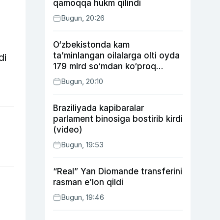
qamoqqa hukm qilindi
Bugun, 20:26
O‘zbekistonda kam
ta’minlangan oilalarga olti oyda
di
179 mlrd so‘mdan ko‘proq
ijtimoiy keshbek to‘lab berildi
Bugun, 20:10
Braziliyada kapibaralar
parlament binosiga bostirib kirdi
(video)
Bugun, 19:53
“Real” Yan Diomande transferini
rasman e’lon qildi
Bugun, 19:46