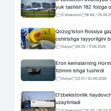
yuk tashish 182 foizga 
O‘zbekiston
18:48 / 29.06.
Qozog‘iston Rossiya gaz
oshirishga tayyorligini bi
Dunyo
09:20 / 11.06.2026
Eron kemalarning Hormu
tizimini ishga tushirdi
Dunyo
23:51 / 02.06.2026
O‘zbekistonlik haydovch
uzaytiriladi
O‘zbekiston
14:45 / 29.04.