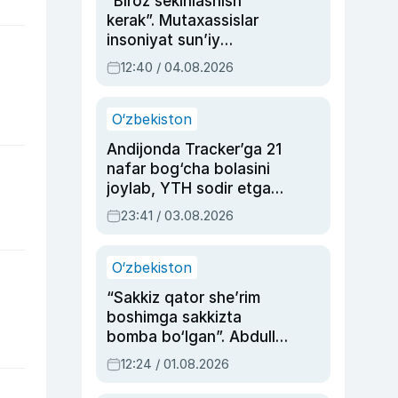
“Biroz sekinlashish
kerak”. Mutaxassislar
insoniyat sun’iy
intellektni boshqara
12:40 / 04.08.2026
olmay qolishidan xavotir
bildirdi
O‘zbekiston
Andijonda Tracker’ga 21
nafar bog‘cha bolasini
joylab, YTH sodir etgan
ayolga sud hukmi o‘qildi
23:41 / 03.08.2026
O‘zbekiston
“Sakkiz qator she’rim
boshimga sakkizta
bomba bo‘lgan”. Abdulla
Oripovni siyosiy
12:24 / 01.08.2026
ayblovlardan asrab
qolgan voqea