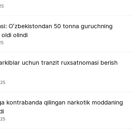
25
asi: Oʻzbekistondan 50 tonna guruchning
oldi olindi
25
rkiblar uchun tranzit ruxsatnomasi berish
025
a kontrabanda qilingan narkotik moddaning
di
025