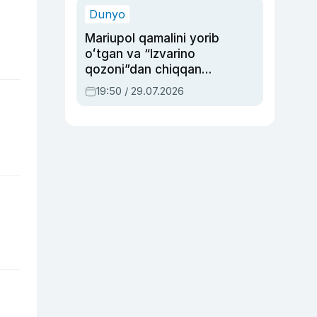
Dunyo
Mariupol qamalini yorib
oʻtgan va “Izvarino
qozoni”dan chiqqan
qahramon — Ukraina
19:50 / 29.07.2026
armiyasi bosh
qoʻmondoni Drapatiy
haqida