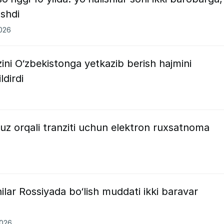
oshdi
2026
ini O‘zbekistonga yetkazib berish hajmini
ldirdi
z orqali tranziti uchun elektron ruxsatnoma
ilar Rossiyada bo‘lish muddati ikki baravar
2026