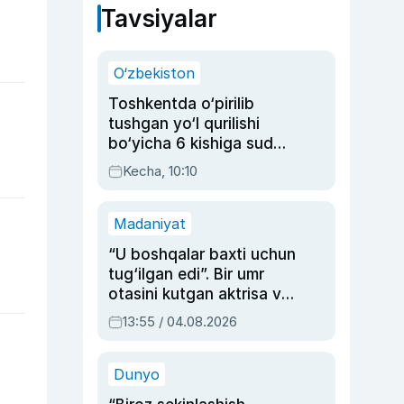
Tavsiyalar
O‘zbekiston
Toshkentda o‘pirilib
tushgan yo‘l qurilishi
bo‘yicha 6 kishiga sud
hukmi o‘qildi
Kecha, 10:10
Madaniyat
“U boshqalar baxti uchun
tug‘ilgan edi”. Bir umr
otasini kutgan aktrisa va
dublyaj ustasi Rimma
13:55 / 04.08.2026
Ahmedovaning
sinovlarga to‘la hayoti
Dunyo