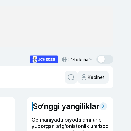
O‘zbekcha
Kabinet
So‘nggi yangiliklar
Germaniyada piyodalarni urib
yuborgan afg‘onistonlik umrbod