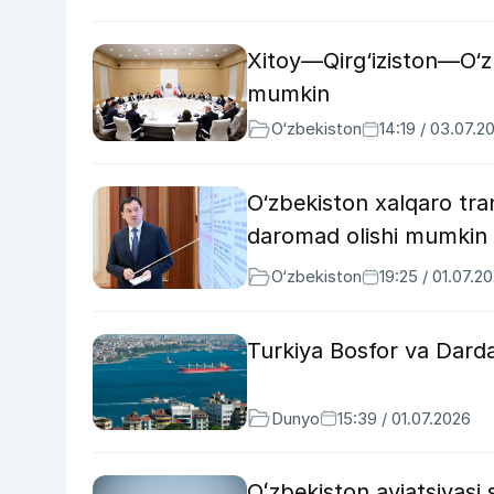
Xitoy—Qirg‘iziston—O‘zb
mumkin
O‘zbekiston
14:19 / 03.07.2
O‘zbekiston xalqaro tra
daromad olishi mumkin
O‘zbekiston
19:25 / 01.07.2
Turkiya Bosfor va Dardan
Dunyo
15:39 / 01.07.2026
Oʻzbekiston aviatsiyasi s