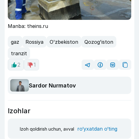
Manba: theins.ru
gaz
Rossiya
O'zbekiston
Qozog'iston
tranzit
2
1
Sardor Nurmatov
Izohlar
ro‘yxatdan o‘ting
Izoh qoldirish uchun, avval