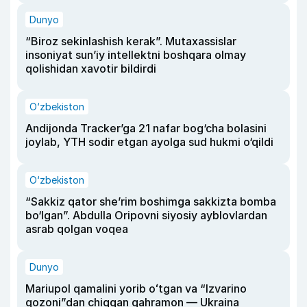
Dunyo
“Biroz sekinlashish kerak”. Mutaxassislar
insoniyat sun’iy intellektni boshqara olmay
qolishidan xavotir bildirdi
O‘zbekiston
Andijonda Tracker’ga 21 nafar bog‘cha bolasini
joylab, YTH sodir etgan ayolga sud hukmi o‘qildi
O‘zbekiston
“Sakkiz qator she’rim boshimga sakkizta bomba
bo‘lgan”. Abdulla Oripovni siyosiy ayblovlardan
asrab qolgan voqea
Dunyo
Mariupol qamalini yorib oʻtgan va “Izvarino
qozoni”dan chiqqan qahramon — Ukraina