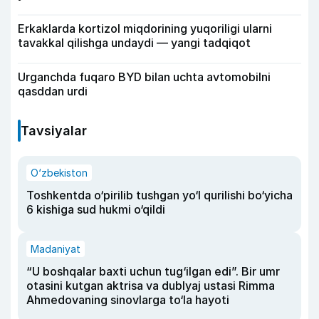
Erkaklarda kortizol miqdorining yuqoriligi ularni
tavakkal qilishga undaydi — yangi tadqiqot
Urganchda fuqaro BYD bilan uchta avtomobilni
qasddan urdi
Tavsiyalar
O‘zbekiston
Toshkentda o‘pirilib tushgan yo‘l qurilishi bo‘yicha
6 kishiga sud hukmi o‘qildi
Madaniyat
“U boshqalar baxti uchun tug‘ilgan edi”. Bir umr
otasini kutgan aktrisa va dublyaj ustasi Rimma
Ahmedovaning sinovlarga to‘la hayoti