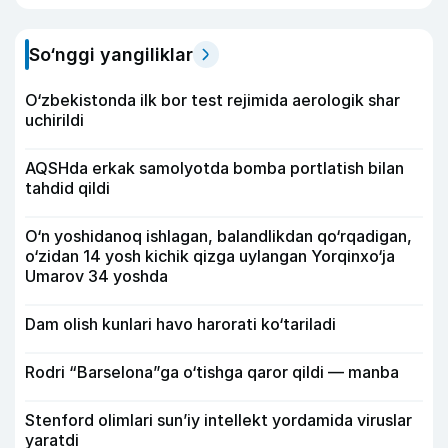
So‘nggi yangiliklar
O‘zbekistonda ilk bor test rejimida aerologik shar
uchirildi
AQSHda erkak samolyotda bomba portlatish bilan
tahdid qildi
O‘n yoshidanoq ishlagan, balandlikdan qo‘rqadigan,
o‘zidan 14 yosh kichik qizga uylangan Yorqinxo‘ja
Umarov 34 yoshda
Dam olish kunlari havo harorati ko‘tariladi
Rodri “Barselona”ga o‘tishga qaror qildi — manba
Stenford olimlari sun’iy intellekt yordamida viruslar
yaratdi