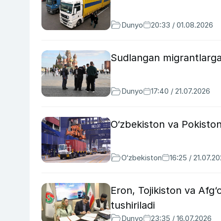
Dunyo
20:33 / 01.08.2026
Sudlangan migrantlarga
Dunyo
17:40 / 21.07.2026
O‘zbekiston va Pokiston 
O‘zbekiston
16:25 / 21.07.2
Eron, Tojikiston va Afg‘o
tushiriladi
Dunyo
23:35 / 16.07.2026