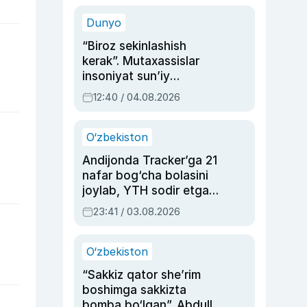
sinovlarga to‘la hayoti
Dunyo
“Biroz sekinlashish
kerak”. Mutaxassislar
insoniyat sun’iy
intellektni boshqara
12:40 / 04.08.2026
olmay qolishidan xavotir
bildirdi
O‘zbekiston
Andijonda Tracker’ga 21
nafar bog‘cha bolasini
joylab, YTH sodir etgan
ayolga sud hukmi o‘qildi
23:41 / 03.08.2026
O‘zbekiston
“Sakkiz qator she’rim
boshimga sakkizta
bomba bo‘lgan”. Abdulla