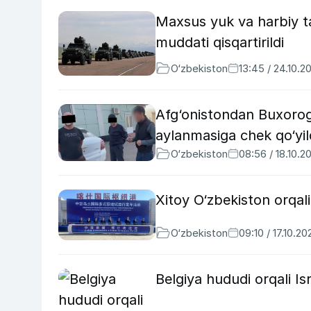
Maxsus yuk va harbiy ta
muddati qisqartirildi
O‘zbekiston
13:45 / 24.10.2
Afg‘onistondan Buxorog
aylanmasiga chek qo‘yil
O‘zbekiston
08:56 / 18.10.2
Xitoy O‘zbekiston orqali
O‘zbekiston
09:10 / 17.10.20
Belgiya hududi orqali Is