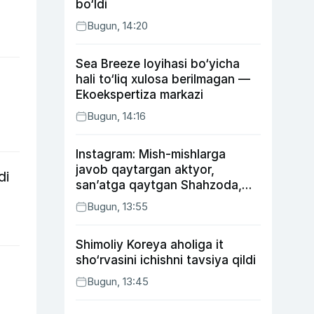
bo‘ldi
Bugun, 14:20
Sea Breeze loyihasi bo‘yicha
hali to‘liq xulosa berilmagan —
Ekoekspertiza markazi
Bugun, 14:16
Instagram: Mish-mishlarga
javob qaytargan aktyor,
di
san’atga qaytgan Shahzoda,
yo‘lga asfalt yotqizgan
Bugun, 13:55
Jahongir Otajonov
Shimoliy Koreya aholiga it
sho‘rvasini ichishni tavsiya qildi
Bugun, 13:45