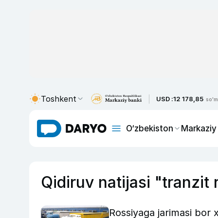
Toshkent
USD :
12 178,85
so'm
O‘zbekiston
Markaziy
Qidiruv natijasi "tranzi
Rossiyaga jarimasi bor xo