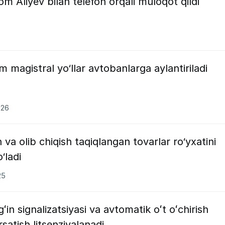
m Aliyev bilan telefon orqali muloqot qildi
 magistral yo‘llar avtobanlarga aylantiriladi
026
 va olib chiqish taqiqlangan tovarlar ro‘yxatini
‘ladi
25
in signalizatsiyasi va avtomatik oʻt oʻchirish
satish litsenziyalanadi