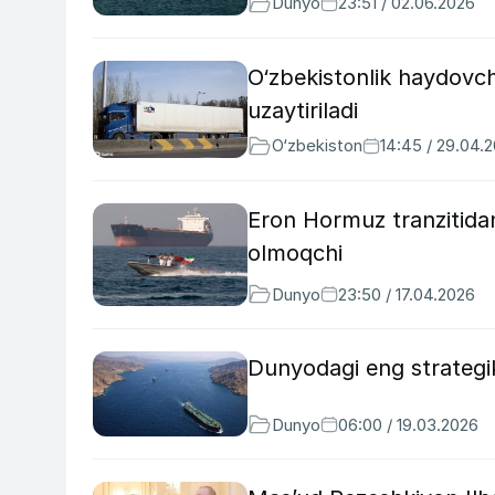
Dunyo
23:51 / 02.06.2026
O‘zbekistonlik haydovch
uzaytiriladi
O‘zbekiston
14:45 / 29.04.
Eron Hormuz tranzitidan 
olmoqchi
Dunyo
23:50 / 17.04.2026
Dunyodagi eng strategik
Dunyo
06:00 / 19.03.2026