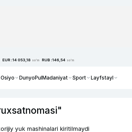
EUR :
RUB :
14 053,18
146,54
so'm
so'm
 Osiyo
Dunyo
Pul
Madaniyat
Sport
Layfstayl
t ruxsatnomasi"
rijiy yuk mashinalari kiritilmaydi