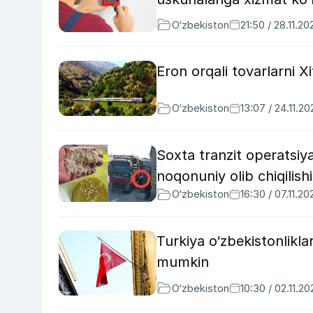
O‘zbekiston
21:50 / 28.11.20
Eron orqali tovarlarni 
O‘zbekiston
13:07 / 24.11.20
Soxta tranzit operatsiy
noqonuniy olib chiqilishi 
O‘zbekiston
16:30 / 07.11.20
Turkiya o‘zbekistonlikla
mumkin
O‘zbekiston
10:30 / 02.11.20