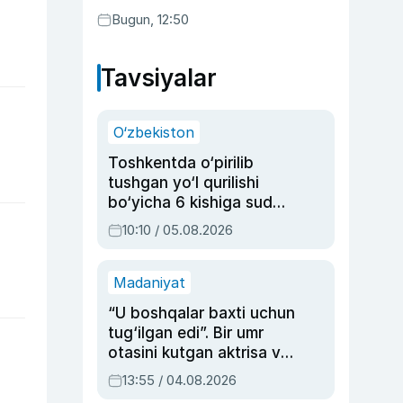
Bugun, 12:50
Tavsiyalar
O‘zbekiston
Toshkentda o‘pirilib
tushgan yo‘l qurilishi
bo‘yicha 6 kishiga sud
hukmi o‘qildi
10:10 / 05.08.2026
Madaniyat
“U boshqalar baxti uchun
tug‘ilgan edi”. Bir umr
otasini kutgan aktrisa va
dublyaj ustasi Rimma
13:55 / 04.08.2026
Ahmedovaning