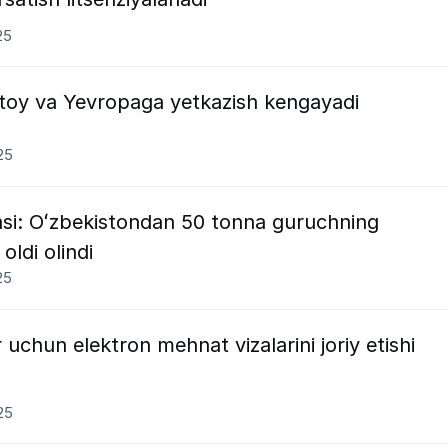
25
Xitoy va Yevropaga yetkazish kengayadi
25
asi: Oʻzbekistondan 50 tonna guruchning
oldi olindi
25
r uchun elektron mehnat vizalarini joriy etishi
25