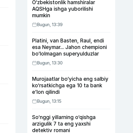
O‘zbekistonlik hamshiralar
AQSHga ishga yuborilishi
mumkin
Bugun, 13:39
Platini, van Basten, Raul, endi
esa Neymar... Jahon chempioni
bo‘lolmagan superyulduzlar
Bugun, 13:30
Murojaatlar bo‘yicha eng salbiy
ko‘rsatkichga ega 10 ta bank
e’lon qilindi
Bugun, 13:15
So‘nggi yillarning o‘qishga
arzigulik 7 ta eng yaxshi
detektiv romani