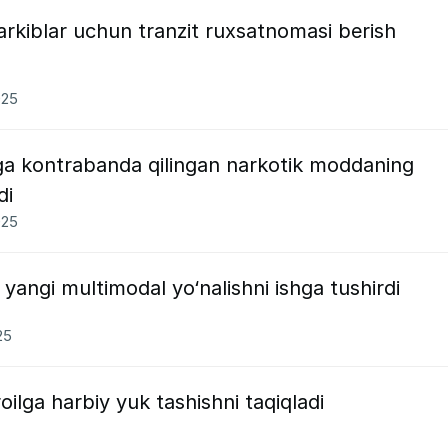
rkiblar uchun tranzit ruxsatnomasi berish
025
a kontrabanda qilingan narkotik moddaning
di
025
 yangi multimodal yo‘nalishni ishga tushirdi
25
roilga harbiy yuk tashishni taqiqladi