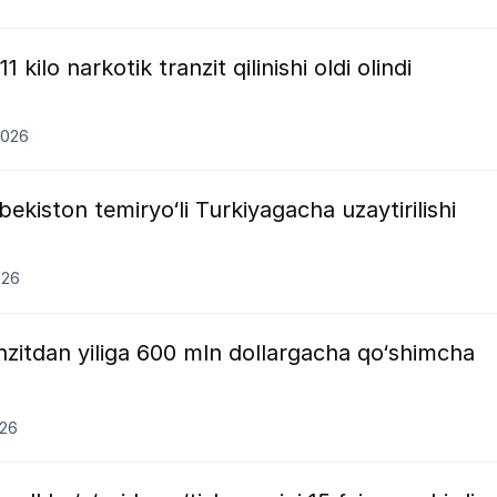
kilo narkotik tranzit qilinishi oldi olindi
2026
ekiston temiryo‘li Turkiyagacha uzaytirilishi
026
nzitdan yiliga 600 mln dollargacha qo‘shimcha
026