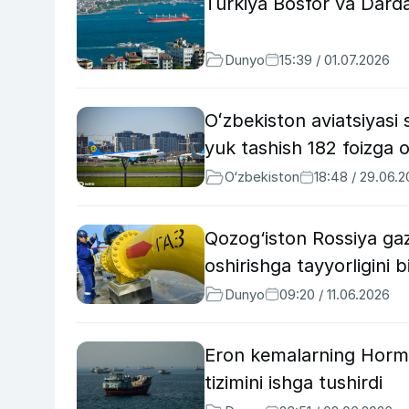
Turkiya Bosfor va Dardan
Dunyo
15:39 / 01.07.2026
Oʻzbekiston aviatsiyasi s
yuk tashish 182 foizga 
O‘zbekiston
18:48 / 29.06.
Qozog‘iston Rossiya gaz
oshirishga tayyorligini bi
Dunyo
09:20 / 11.06.2026
Eron kemalarning Hormu
tizimini ishga tushirdi