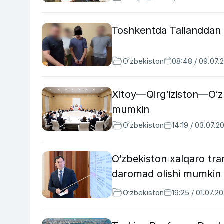
Toshkentda Tailanddan 11 
O‘zbekiston
08:48 / 09.07.
Xitoy—Qirg‘iziston—O‘zb
mumkin
O‘zbekiston
14:19 / 03.07.2
O‘zbekiston xalqaro tra
daromad olishi mumkin
O‘zbekiston
19:25 / 01.07.2