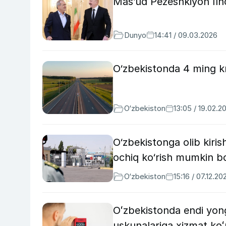
Mas’ud Pezeshkiyon Ilho
Dunyo
14:41 / 09.03.2026
O‘zbekistonda 4 ming km
O‘zbekiston
13:05 / 19.02.2
O‘zbekistonga olib kirish
ochiq ko‘rish mumkin bo
O‘zbekiston
15:16 / 07.12.20
Oʻzbekistonda endi yongʻ
uskunalariga xizmat koʻr