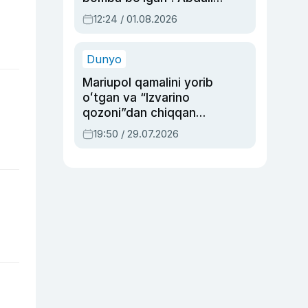
Oripovni siyosiy
12:24 / 01.08.2026
ayblovlardan asrab
qolgan voqea
Dunyo
Mariupol qamalini yorib
oʻtgan va “Izvarino
qozoni”dan chiqqan
qahramon — Ukraina
19:50 / 29.07.2026
armiyasi bosh
qoʻmondoni Drapatiy
haqida