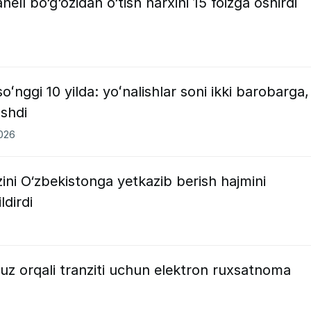
ell bo‘g‘ozidan o‘tish narxini 15 foizga oshirdi
oʻnggi 10 yilda: yoʻnalishlar soni ikki barobarga,
oshdi
2026
ini O‘zbekistonga yetkazib berish hajmini
ldirdi
z orqali tranziti uchun elektron ruxsatnoma