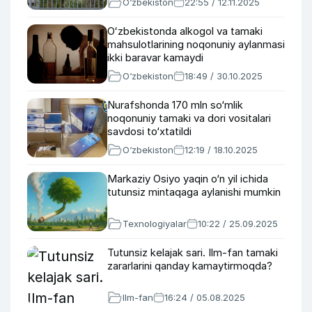
O‘zbekiston
22:55 / 12.11.2025
Oʻzbekistonda alkogol va tamaki
mahsulotlarining noqonuniy aylanmasi
ikki baravar kamaydi
O‘zbekiston
18:49 / 30.10.2025
Nurafshonda 170 mln so‘mlik
noqonuniy tamaki va dori vositalari
savdosi to‘xtatildi
O‘zbekiston
12:19 / 18.10.2025
Markaziy Osiyo yaqin o‘n yil ichida
tutunsiz mintaqaga aylanishi mumkin
Texnologiyalar
10:22 / 25.09.2025
Tutunsiz kelajak sari. Ilm-fan tamaki
zararlarini qanday kamaytirmoqda?
Ilm-fan
16:24 / 05.08.2025