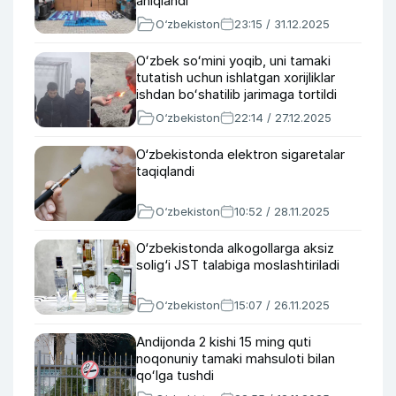
aniqlandi
O‘zbekiston
23:15 / 31.12.2025
Oʻzbek soʻmini yoqib, uni tamaki
tutatish uchun ishlatgan xorijliklar
ishdan boʻshatilib jarimaga tortildi
O‘zbekiston
22:14 / 27.12.2025
O‘zbekistonda elektron sigaretalar
taqiqlandi
O‘zbekiston
10:52 / 28.11.2025
O‘zbekistonda alkogollarga aksiz
solig‘i JST talabiga moslashtiriladi
O‘zbekiston
15:07 / 26.11.2025
Andijonda 2 kishi 15 ming quti
noqonuniy tamaki mahsuloti bilan
qoʻlga tushdi