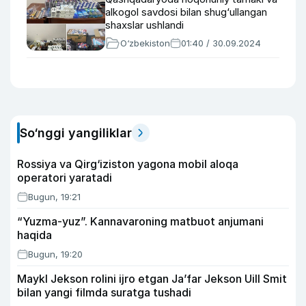
alkogol savdosi bilan shug‘ullangan
shaxslar ushlandi
O‘zbekiston
01:40 / 30.09.2024
So‘nggi yangiliklar
Rossiya va Qirg‘iziston yagona mobil aloqa
operatori yaratadi
Bugun, 19:21
“Yuzma-yuz”. Kannavaroning matbuot anjumani
haqida
Bugun, 19:20
Maykl Jekson rolini ijro etgan Ja’far Jekson Uill Smit
bilan yangi filmda suratga tushadi