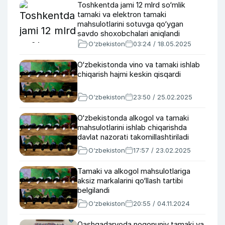
Toshkentda jami 12 mlrd so‘mlik
tamaki va elektron tamaki
mahsulotlarini sotuvga qo‘ygan
savdo shoxobchalari aniqlandi
O‘zbekiston
03:24 / 18.05.2025
O‘zbekistonda vino va tamaki ishlab
chiqarish hajmi keskin qisqardi
O‘zbekiston
23:50 / 25.02.2025
O‘zbekistonda alkogol va tamaki
mahsulotlarini ishlab chiqarishda
davlat nazorati takomillashtiriladi
O‘zbekiston
17:57 / 23.02.2025
Tamaki va alkogol mahsulotlariga
aksiz markalarini qo‘llash tartibi
belgilandi
O‘zbekiston
20:55 / 04.11.2024
Qashqadaryoda noqonuniy tamaki va