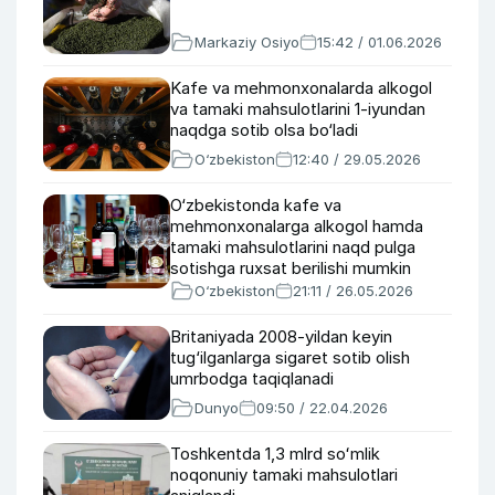
Markaziy Osiyo
15:42 / 01.06.2026
Kafe va mehmonxonalarda alkogol
va tamaki mahsulotlarini 1-iyundan
naqdga sotib olsa bo‘ladi
O‘zbekiston
12:40 / 29.05.2026
O‘zbekistonda kafe va
mehmonxonalarga alkogol hamda
tamaki mahsulotlarini naqd pulga
sotishga ruxsat berilishi mumkin
O‘zbekiston
21:11 / 26.05.2026
Britaniyada 2008-yildan keyin
tug‘ilganlarga sigaret sotib olish
umrbodga taqiqlanadi
Dunyo
09:50 / 22.04.2026
Toshkentda 1,3 mlrd soʻmlik
noqonuniy tamaki mahsulotlari