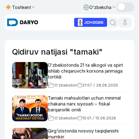
Toshkent
O‘zbekcha
Qidiruv natijasi "tamaki"
Oʻzbekistonda 21 ta alkogol va spirt
ishlab chiqaruvchi korxona jarimaga
tortildi
O‘zbekiston
21:57 / 28.06.2026
Tamaki mahsulotlari uchun minimal
chakana narx siyosati – fiskal
barqarorlik omili
O‘zbekiston
15:01 / 15.06.2026
Qirg‘izistonda nosvoy taqiqlanishi
mumkin