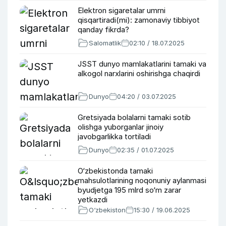
Elektron sigaretalar umrni
qisqartiradi(mi): zamonaviy tibbiyot
qanday fikrda?
Salomatlik
02:10 / 18.07.2025
JSST dunyo mamlakatlarini tamaki va
alkogol narxlarini oshirishga chaqirdi
Dunyo
04:20 / 03.07.2025
Gretsiyada bolalarni tamaki sotib
olishga yuborganlar jinoiy
javobgarlikka tortiladi
Dunyo
02:35 / 01.07.2025
O‘zbekistonda tamaki
mahsulotlarining noqonuniy aylanmasi
byudjetga 195 mlrd so‘m zarar
yetkazdi
O‘zbekiston
15:30 / 19.06.2025