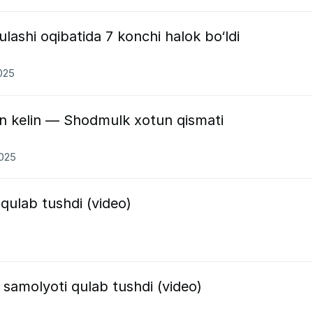
lashi oqibatida 7 konchi halok bo‘ldi
2025
n kelin — Shodmulk xotun qismati
2025
ulab tushdi (video)
 samolyoti qulab tushdi (video)