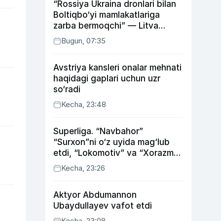
“Rossiya Ukraina dronlari bilan
Boltiqbo‘yi mamlakatlariga
zarba bermoqchi” — Litva
mudofaa vaziri
Bugun, 07:35
Avstriya kansleri onalar mehnati
haqidagi gaplari uchun uzr
so‘radi
Kecha, 23:48
Superliga. “Navbahor”
“Surxon”ni o‘z uyida mag‘lub
etdi, “Lokomotiv” va “Xorazm”
uyda g‘alaba qozondi
Kecha, 23:26
Aktyor Abdu­mannon
Ubaydullayev vafot etdi
Kecha, 23:08