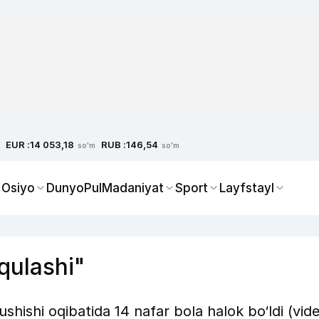
EUR :
RUB :
14 053,18
146,54
so'm
so'm
 Osiyo
Dunyo
Pul
Madaniyat
Sport
Layfstayl
 qulashi"
shishi oqibatida 14 nafar bola halok bo‘ldi (vid