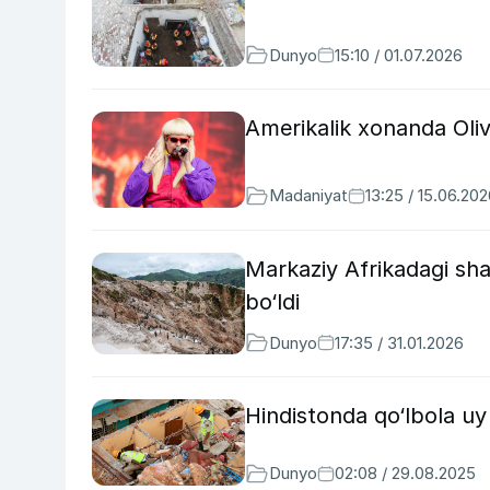
Dunyo
15:10 / 01.07.2026
Amerikalik xonanda Olive
Madaniyat
13:25 / 15.06.20
Markaziy Afrikadagi sha
bo‘ldi
Dunyo
17:35 / 31.01.2026
Hindistonda qo‘lbola uy 
Dunyo
02:08 / 29.08.2025