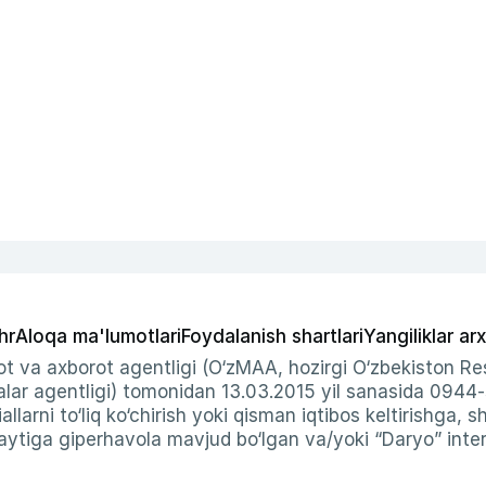
hr
Aloqa ma'lumotlari
Foydalanish shartlari
Yangiliklar arx
t va axborot agentligi (O‘zMAA, hozirgi O‘zbekiston Res
ar agentligi) tomonidan 13.03.2015 yil sanasida 0944
allarni to‘liq ko‘chirish yoki qisman iqtibos keltirishga, 
ytiga giperhavola mavjud bo‘lgan va/yoki “Daryo” intern