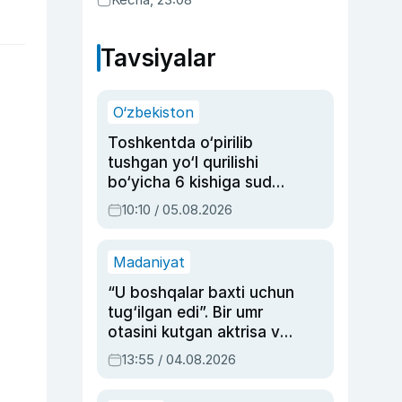
Tavsiyalar
O‘zbekiston
Toshkentda o‘pirilib
tushgan yo‘l qurilishi
bo‘yicha 6 kishiga sud
hukmi o‘qildi
10:10 / 05.08.2026
Madaniyat
“U boshqalar baxti uchun
tug‘ilgan edi”. Bir umr
otasini kutgan aktrisa va
dublyaj ustasi Rimma
13:55 / 04.08.2026
Ahmedovaning
sinovlarga to‘la hayoti