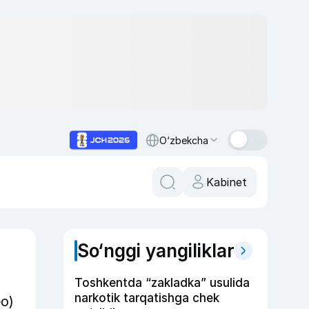
O‘zbekcha
Kabinet
So‘nggi yangiliklar
Toshkentda “zakladka” usulida
narkotik tarqatishga chek
eo)