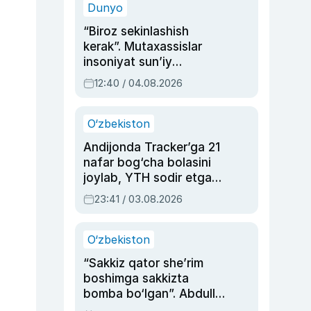
Dunyo
“Biroz sekinlashish
kerak”. Mutaxassislar
insoniyat sun’iy
intellektni boshqara
12:40 / 04.08.2026
olmay qolishidan xavotir
bildirdi
O‘zbekiston
Andijonda Tracker’ga 21
nafar bog‘cha bolasini
joylab, YTH sodir etgan
ayolga sud hukmi o‘qildi
23:41 / 03.08.2026
O‘zbekiston
“Sakkiz qator she’rim
boshimga sakkizta
bomba bo‘lgan”. Abdulla
Oripovni siyosiy