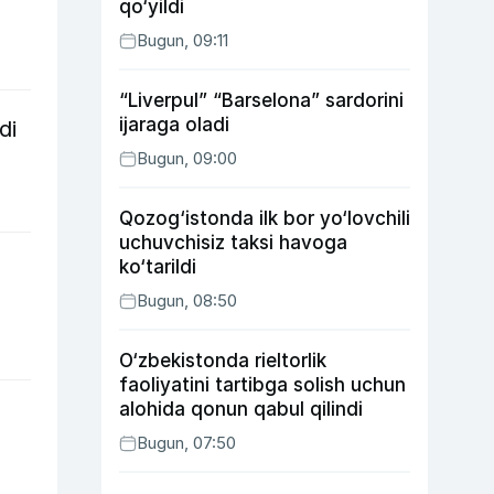
qo‘yildi
Bugun, 09:11
“Liverpul” “Barselona” sardorini
ijaraga oladi
di
Bugun, 09:00
Qozog‘istonda ilk bor yo‘lovchili
uchuvchisiz taksi havoga
ko‘tarildi
Bugun, 08:50
O‘zbekistonda rieltorlik
faoliyatini tartibga solish uchun
alohida qonun qabul qilindi
Bugun, 07:50