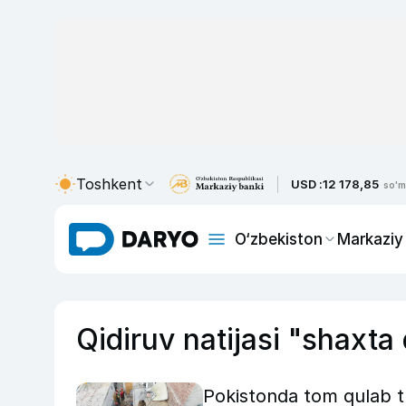
Toshkent
USD :
12 178,85
so'm
O‘zbekiston
Markaziy
Qidiruv natijasi "shaxta
Pokistonda tom qulab tu