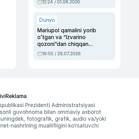
12:24 / 01.08.2026
ayblovlardan asrab
qolgan voqea
Dunyo
Mariupol qamalini yorib
oʻtgan va “Izvarino
qozoni”dan chiqqan
qahramon — Ukraina
19:50 / 29.07.2026
armiyasi bosh
qoʻmondoni Drapatiy
haqida
ivi
Reklama
publikasi Prezidenti Administratsiyasi
-sonli guvohnoma bilan ommaviy axborot
shuningdek, fotografik, grafik, audio va/yoki
et-nashrining muallifligini ko‘rsatuvchi