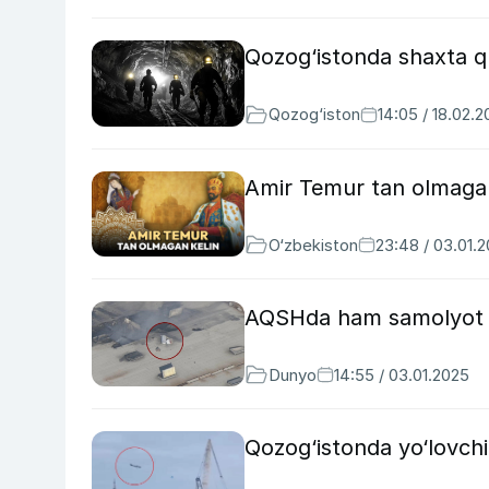
Qozog‘istonda shaxta qu
Qozog‘iston
14:05 / 18.02.
Amir Temur tan olmaga
O‘zbekiston
23:48 / 03.01.
AQSHda ham samolyot q
Dunyo
14:55 / 03.01.2025
Qozog‘istonda yo‘lovchi