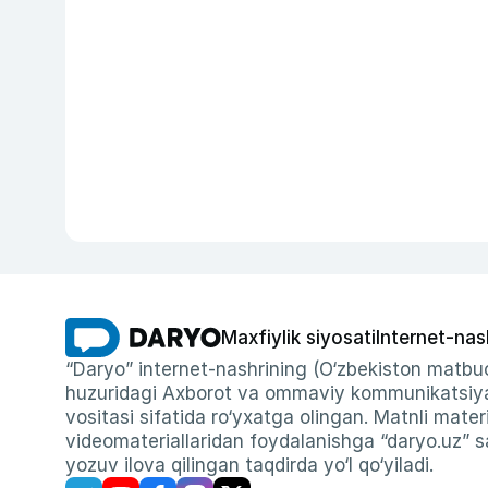
Maxfiylik siyosati
Internet-nas
“Daryo” internet-nashrining (O‘zbekiston matbuo
huzuridagi Axborot va ommaviy kommunikatsiyal
vositasi sifatida ro‘yxatga olingan. Matnli materi
videomateriallaridan foydalanishga “daryo.uz” sa
yozuv ilova qilingan taqdirda yo‘l qo‘yiladi.