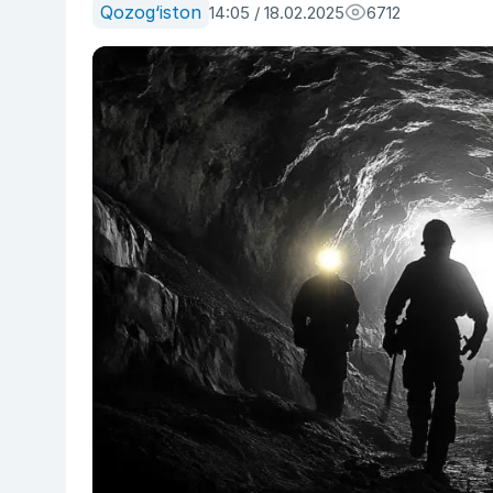
Qozog‘iston
14:05 / 18.02.2025
6712