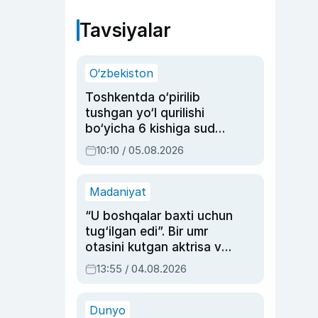
Tavsiyalar
O‘zbekiston
Toshkentda o‘pirilib
tushgan yo‘l qurilishi
bo‘yicha 6 kishiga sud
hukmi o‘qildi
10:10 / 05.08.2026
Madaniyat
“U boshqalar baxti uchun
tug‘ilgan edi”. Bir umr
otasini kutgan aktrisa va
dublyaj ustasi Rimma
13:55 / 04.08.2026
Ahmedovaning
sinovlarga to‘la hayoti
Dunyo