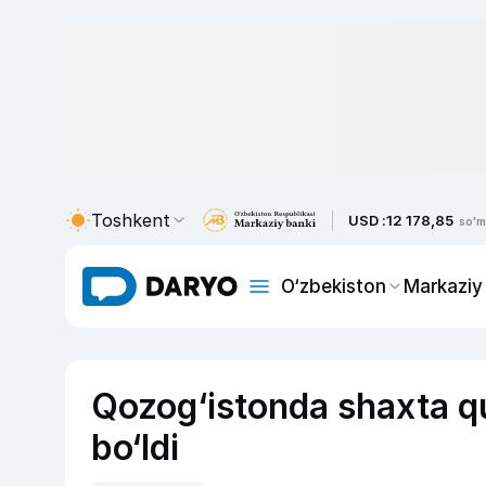
Toshkent
USD :
12 178,85
so'm
O‘zbekiston
Markaziy
Qozog‘istonda shaxta qu
bo‘ldi