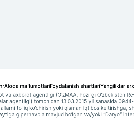
hr
Aloqa ma'lumotlari
Foydalanish shartlari
Yangiliklar arx
t va axborot agentligi (O‘zMAA, hozirgi O‘zbekiston Res
ar agentligi) tomonidan 13.03.2015 yil sanasida 0944
allarni to‘liq ko‘chirish yoki qisman iqtibos keltirishga, 
ytiga giperhavola mavjud bo‘lgan va/yoki “Daryo” intern