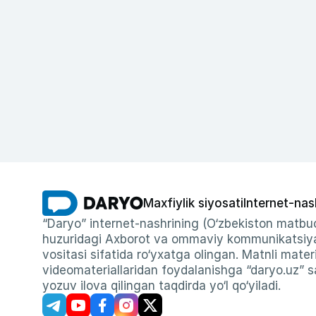
Maxfiylik siyosati
Internet-nas
“Daryo” internet-nashrining (O‘zbekiston matbuo
huzuridagi Axborot va ommaviy kommunikatsiyal
vositasi sifatida ro‘yxatga olingan. Matnli materi
videomateriallaridan foydalanishga “daryo.uz” sa
yozuv ilova qilingan taqdirda yo‘l qo‘yiladi.