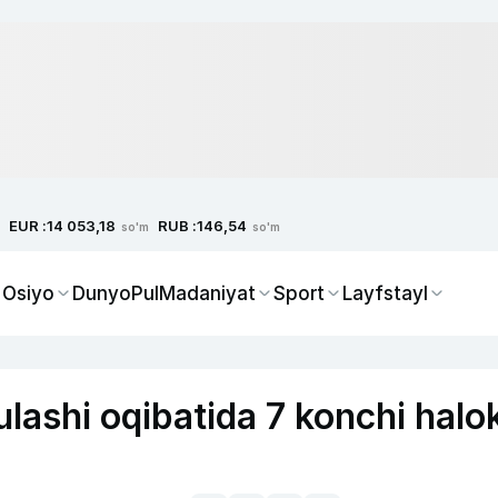
EUR :
RUB :
14 053,18
146,54
so'm
so'm
 Osiyo
Dunyo
Pul
Madaniyat
Sport
Layfstayl
lashi oqibatida 7 konchi halo