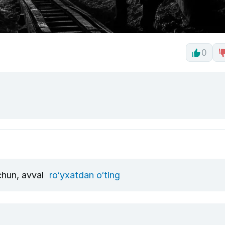
0
uchun, avval
ro‘yxatdan o‘ting