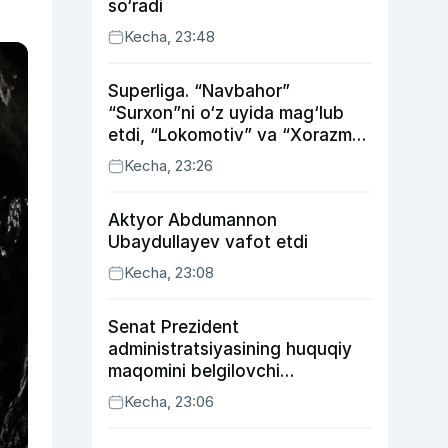
so‘radi
Kecha, 23:48
Superliga. “Navbahor”
“Surxon”ni o‘z uyida mag‘lub
etdi, “Lokomotiv” va “Xorazm”
uyda g‘alaba qozondi
Kecha, 23:26
Aktyor Abdu­mannon
Ubaydullayev vafot etdi
Kecha, 23:08
Senat Prezident
administratsiyasining huquqiy
maqomini belgilovchi
konstitutsiyaviy qonunni
Kecha, 23:06
ma’qulladi