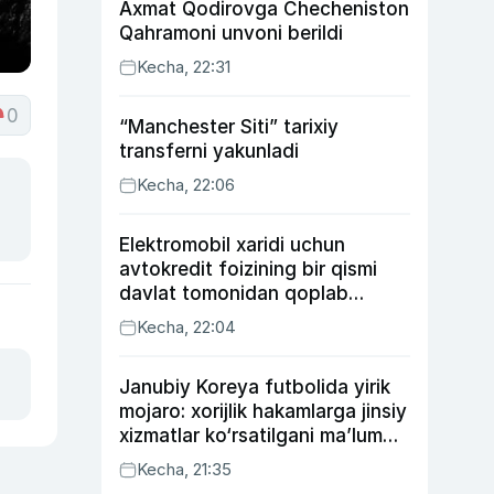
Axmat Qodirovga Checheniston
Qahramoni unvoni berildi
Kecha, 22:31
0
“Manchester Siti” tarixiy
transferni yakunladi
Kecha, 22:06
Elektromobil xaridi uchun
avtokredit foizining bir qismi
davlat tomonidan qoplab
berilishi mumkin
Kecha, 22:04
Janubiy Koreya futbolida yirik
mojaro: xorijlik hakamlarga jinsiy
xizmatlar ko‘rsatilgani ma’lum
qilindi
Kecha, 21:35