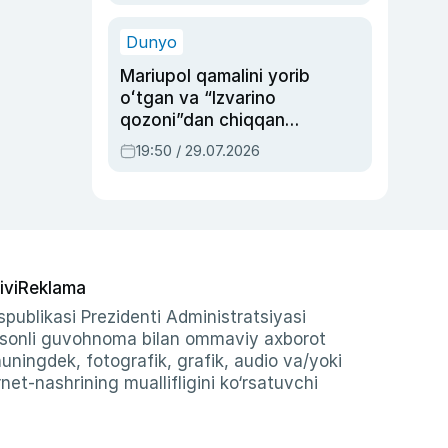
qolgan voqea
Dunyo
Mariupol qamalini yorib
oʻtgan va “Izvarino
qozoni”dan chiqqan
qahramon — Ukraina
19:50 / 29.07.2026
armiyasi bosh
qoʻmondoni Drapatiy
haqida
ivi
Reklama
publikasi Prezidenti Administratsiyasi
-sonli guvohnoma bilan ommaviy axborot
shuningdek, fotografik, grafik, audio va/yoki
et-nashrining muallifligini ko‘rsatuvchi