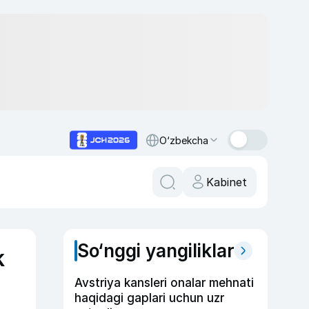
O‘zbekcha
Kabinet
So‘nggi yangiliklar
k
Avstriya kansleri onalar mehnati
haqidagi gaplari uchun uzr