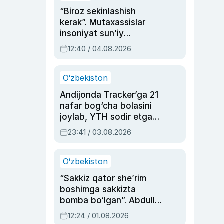
“Biroz sekinlashish
kerak”. Mutaxassislar
insoniyat sun’iy
intellektni boshqara
12:40 / 04.08.2026
olmay qolishidan xavotir
bildirdi
O‘zbekiston
Andijonda Tracker’ga 21
nafar bog‘cha bolasini
joylab, YTH sodir etgan
ayolga sud hukmi o‘qildi
23:41 / 03.08.2026
O‘zbekiston
“Sakkiz qator she’rim
boshimga sakkizta
bomba bo‘lgan”. Abdulla
Oripovni siyosiy
12:24 / 01.08.2026
ayblovlardan asrab