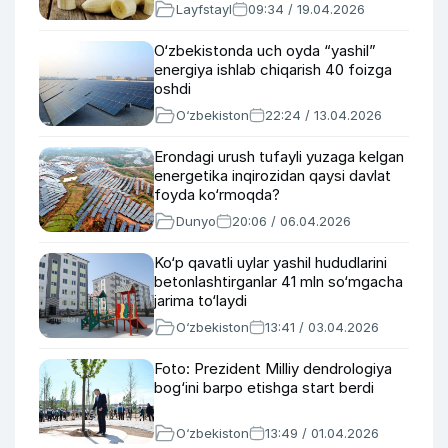
Layfstayl
09:34 / 19.04.2026
O‘zbekistonda uch oyda “yashil”
energiya ishlab chiqarish 40 foizga
oshdi
O‘zbekiston
22:24 / 13.04.2026
Erondagi urush tufayli yuzaga kelgan
energetika inqirozidan qaysi davlat
foyda ko‘rmoqda?
Dunyo
20:06 / 06.04.2026
Ko‘p qavatli uylar yashil hududlarini
betonlashtirganlar 41 mln so‘mgacha
jarima to‘laydi
O‘zbekiston
13:41 / 03.04.2026
Foto: Prezident Milliy dendrologiya
bog‘ini barpo etishga start berdi
O‘zbekiston
13:49 / 01.04.2026