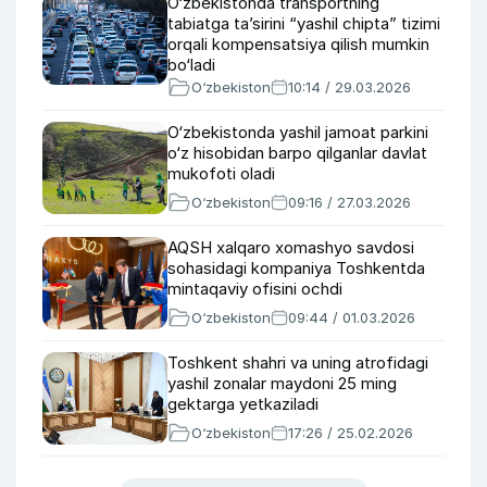
O‘zbekistonda transportning
tabiatga ta’sirini “yashil chipta” tizimi
orqali kompensatsiya qilish mumkin
bo‘ladi
O‘zbekiston
10:14 / 29.03.2026
O‘zbekistonda yashil jamoat parkini
o‘z hisobidan barpo qilganlar davlat
mukofoti oladi
O‘zbekiston
09:16 / 27.03.2026
AQSH xalqaro xomashyo savdosi
sohasidagi kompaniya Toshkentda
mintaqaviy ofisini ochdi
O‘zbekiston
09:44 / 01.03.2026
Toshkent shahri va uning atrofidagi
yashil zonalar maydoni 25 ming
gektarga yetkaziladi
O‘zbekiston
17:26 / 25.02.2026