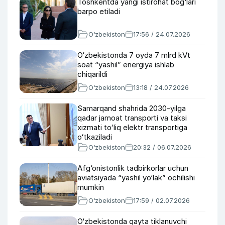
Toshkentda yangi istirohat bog‘lari
barpo etiladi
O‘zbekiston
17:56 / 24.07.2026
O‘zbekistonda 7 oyda 7 mlrd kVt
soat “yashil” energiya ishlab
chiqarildi
O‘zbekiston
13:18 / 24.07.2026
Samarqand shahrida 2030-yilga
qadar jamoat transporti va taksi
xizmati toʻliq elektr transportiga
oʻtkaziladi
O‘zbekiston
20:32 / 06.07.2026
Afg‘onistonlik tadbirkorlar uchun
aviatsiyada “yashil yo‘lak” ochilishi
mumkin
O‘zbekiston
17:59 / 02.07.2026
O‘zbekistonda qayta tiklanuvchi