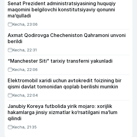
Senat Prezident administratsiyasining huquqiy
maqomini belgilovchi konstitutsiyaviy qonunni
ma’qulladi
Kecha, 23:06
Axmat Qodirovga Checheniston Qahramoni unvoni
berildi
Kecha, 22:31
“Manchester Siti” tarixiy transferni yakunladi
Kecha, 22:06
Elektromobil xaridi uchun avtokredit foizining bir
qismi davlat tomonidan qoplab berilishi mumkin
Kecha, 22:04
Janubiy Koreya futbolida yirik mojaro: xorijlik
hakamlarga jinsiy xizmatlar ko‘rsatilgani ma’lum
qilindi
Kecha, 21:35