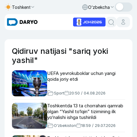
Toshkent
O‘zbekcha
Qidiruv natijasi "sariq yoki
yashil"
UEFA yevrokuboklar uchun yangi
qoida joriy etdi
Sport
20:50 / 04.08.2026
Toshkentda 13 ta chorrahani qamrab
olgan “Yashil to‘lqin” tizimining ilk
yo‘nalishi ishga tushirildi
O‘zbekiston
18:59 / 29.07.2026