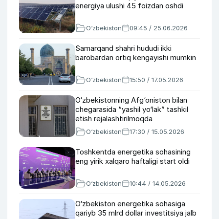
energiya ulushi 45 foizdan oshdi
O‘zbekiston
09:45 / 25.06.2026
Samarqand shahri hududi ikki
barobardan ortiq kengayishi mumkin
O‘zbekiston
15:50 / 17.05.2026
O‘zbekistonning Afg‘oniston bilan
chegarasida “yashil yo‘lak” tashkil
etish rejalashtirilmoqda
O‘zbekiston
17:30 / 15.05.2026
Toshkentda energetika sohasining
eng yirik xalqaro haftaligi start oldi
O‘zbekiston
10:44 / 14.05.2026
O‘zbekiston energetika sohasiga
qariyb 35 mlrd dollar investitsiya jalb