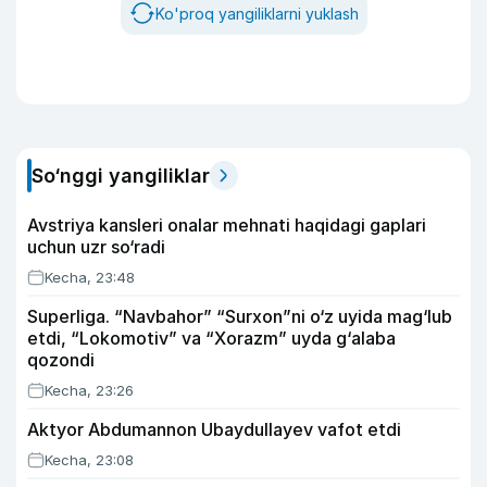
Ko'proq yangiliklarni yuklash
So‘nggi yangiliklar
Avstriya kansleri onalar mehnati haqidagi gaplari
uchun uzr so‘radi
Kecha, 23:48
Superliga. “Navbahor” “Surxon”ni o‘z uyida mag‘lub
etdi, “Lokomotiv” va “Xorazm” uyda g‘alaba
qozondi
Kecha, 23:26
Aktyor Abdu­mannon Ubaydullayev vafot etdi
Kecha, 23:08