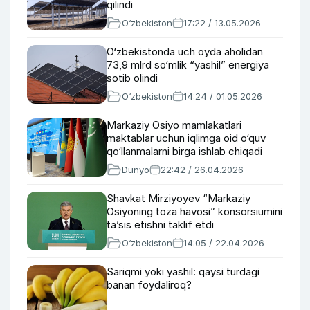
qilindi
O‘zbekiston
17:22 / 13.05.2026
O‘zbekistonda uch oyda aholidan
73,9 mlrd so‘mlik “yashil” energiya
sotib olindi
O‘zbekiston
14:24 / 01.05.2026
Markaziy Osiyo mamlakatlari
maktablar uchun iqlimga oid o‘quv
qo‘llanmalarni birga ishlab chiqadi
Dunyo
22:42 / 26.04.2026
Shavkat Mirziyoyev “Markaziy
Osiyoning toza havosi” konsorsiumini
taʼsis etishni taklif etdi
O‘zbekiston
14:05 / 22.04.2026
Sariqmi yoki yashil: qaysi turdagi
banan foydaliroq?