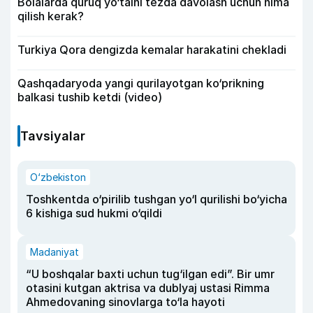
Bolalarda quruq yo‘talni tezda davolash uchun nima
qilish kerak?
Turkiya Qora dengizda kemalar harakatini chekladi
Qashqadaryoda yangi qurilayotgan ko‘prikning
balkasi tushib ketdi (video)
Tavsiyalar
O‘zbekiston
Toshkentda o‘pirilib tushgan yo‘l qurilishi bo‘yicha
6 kishiga sud hukmi o‘qildi
Madaniyat
“U boshqalar baxti uchun tug‘ilgan edi”. Bir umr
otasini kutgan aktrisa va dublyaj ustasi Rimma
Ahmedovaning sinovlarga to‘la hayoti