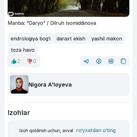
Manba: “Daryo” / Dilruh Isomiddinova
endrologiya bog‘i
daraxt ekish
yashil makon
toza havo
2
0
Nigora A'loyeva
Izohlar
ro‘yxatdan o‘ting
Izoh qoldirish uchun, avval