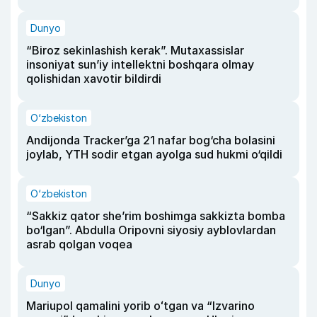
Dunyo
“Biroz sekinlashish kerak”. Mutaxassislar
insoniyat sun’iy intellektni boshqara olmay
qolishidan xavotir bildirdi
O‘zbekiston
Andijonda Tracker’ga 21 nafar bog‘cha bolasini
joylab, YTH sodir etgan ayolga sud hukmi o‘qildi
O‘zbekiston
“Sakkiz qator she’rim boshimga sakkizta bomba
bo‘lgan”. Abdulla Oripovni siyosiy ayblovlardan
asrab qolgan voqea
Dunyo
Mariupol qamalini yorib oʻtgan va “Izvarino