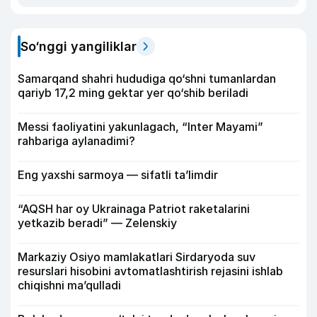
So‘nggi yangiliklar
Samarqand shahri hududiga qo‘shni tumanlardan
qariyb 17,2 ming gektar yer qo‘shib beriladi
Messi faoliyatini yakunlagach, “Inter Mayami”
rahbariga aylanadimi?
Eng yaxshi sarmoya — sifatli ta’limdir
“AQSH har oy Ukrainaga Patriot raketalarini
yetkazib beradi” — Zelenskiy
Markaziy Osiyo mamlakatlari Sirdaryoda suv
resurslari hisobini avtomatlashtirish rejasini ishlab
chiqishni ma’qulladi