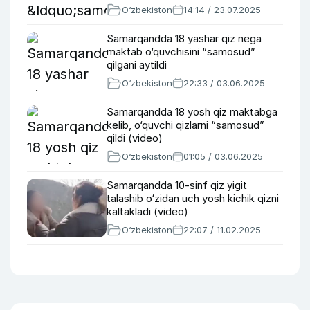
O‘zbekiston
14:14 / 23.07.2025
Samarqandda 18 yashar qiz nega
maktab o‘quvchisini “samosud”
qilgani aytildi
O‘zbekiston
22:33 / 03.06.2025
Samarqandda 18 yosh qiz maktabga
kelib, o‘quvchi qizlarni “samosud”
qildi (video)
O‘zbekiston
01:05 / 03.06.2025
Samarqandda 10-sinf qiz yigit
talashib o‘zidan uch yosh kichik qizni
kaltakladi (video)
O‘zbekiston
22:07 / 11.02.2025