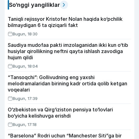
So‘nggi yangiliklar
Taniqli rejissyor Kristofer Nolan haqida ko‘pchilik
bilmaydigan 6 ta qiziqarli fakt
Bugun, 18:30
Saudiya mudofaa pakti imzolaganidan ikki kun o‘tib
husiylar qirollikning neftni qayta ishlash zavodiga
hujum qildi
Bugun, 18:04
“Tansoqchi”: Gollivudning eng yaxshi
melodramalaridan birining kadr ortida qolib ketgan
voqealari
Bugun, 17:39
O‘zbekiston va Qirg‘iziston pensiya to‘lovlari
bo‘yicha kelishuvga erishdi
Bugun, 17:18
“Barselona” Rodri uchun “Manchester Siti”ga bir