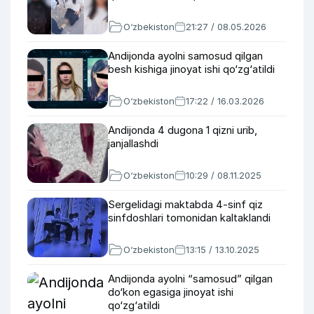
O‘zbekiston
21:27 / 08.05.2026
Andijonda ayolni samosud qilgan
besh kishiga jinoyat ishi qo‘zg‘atildi
O‘zbekiston
17:22 / 16.03.2026
Andijonda 4 dugona 1 qizni urib,
janjallashdi
O‘zbekiston
10:29 / 08.11.2025
Sergelidagi maktabda 4-sinf qiz
sinfdoshlari tomonidan kaltaklandi
O‘zbekiston
13:15 / 13.10.2025
Andijonda ayolni “samosud” qilgan
do‘kon egasiga jinoyat ishi
qo‘zg‘atildi