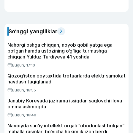
So‘nggi yangiliklar
Nahorgi oshga chiqqan, noyob qobiliyatga ega
bo‘lgan hamda ustozining o‘g‘liga turmushga
chiqqan Yulduz Turdiyeva 41 yoshda
Bugun, 17:10
Qozog‘iston poytaxtida trotuarlarda elektr samokat
haydash taqiqlanadi
Bugun, 16:55
Janubiy Koreyada jazirama issiqdan saqlovchi ilova
ommalashmoqda
Bugun, 16:40
Navoiyda sun’iy intellekt orqali “obodonlashtirilgan”
mahalla rasmlari bo‘yicha hokimlik izoh berdi