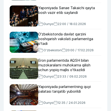
Yaponiyada Sanae Takaichi qayta
bosh vazir etib saylandi
Dunyo
22:00 / 18.02.2026
O‘zbekistonda davlat qarzini
boshqarish vakolati parlamentga
o‘tadi
O‘zbekiston
20:00 / 17.02.2026
Eron parlamentida AQSH bilan
muzokaralarni muhokama qilish
uchun yopiq majlis o‘tkazildi
Dunyo
23:33 / 09.02.2026
Yaponiyada parlamentning quyi
palatasi tarqatib yuborildi
Dunyo
12:35 / 24.01.2026