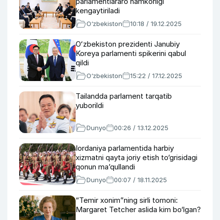
parlamentlararo hamkorligi
kengaytiriladi
O‘zbekiston
10:18 / 19.12.2025
Oʻzbekiston prezidenti Janubiy
Koreya parlamenti spikerini qabul
qildi
O‘zbekiston
15:22 / 17.12.2025
Tailandda parlament tarqatib
yuborildi
Dunyo
00:26 / 13.12.2025
Iordaniya parlamentida harbiy
xizmatni qayta joriy etish to‘grisidagi
qonun ma’qullandi
Dunyo
00:07 / 18.11.2025
“Temir xonim”ning sirli tomoni:
Margaret Tetcher aslida kim bo‘lgan?