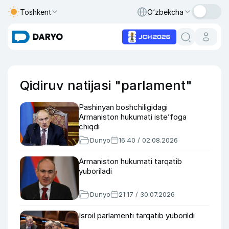
Toshkent
O‘zbekcha
Qidiruv natijasi "parlament"
Pashinyan boshchiligidagi
Armaniston hukumati iste’foga
chiqdi
Dunyo
16:40 / 02.08.2026
Armaniston hukumati tarqatib
yuboriladi
Dunyo
21:17 / 30.07.2026
Isroil parlamenti tarqatib yuborildi