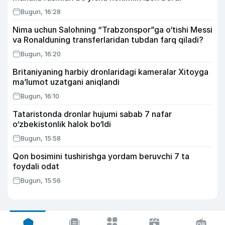
Bugun, 16:28
Nima uchun Salohning “Trabzonspor”ga o‘tishi Messi
va Ronalduning transferlaridan tubdan farq qiladi?
Bugun, 16:20
Britaniyaning harbiy dronlaridagi kameralar Xitoyga
ma’lumot uzatgani aniqlandi
Bugun, 16:10
Tataristonda dronlar hujumi sabab 7 nafar
o‘zbekistonlik halok bo‘ldi
Bugun, 15:58
Qon bosimini tushirishga yordam beruvchi 7 ta
foydali odat
Bugun, 15:56