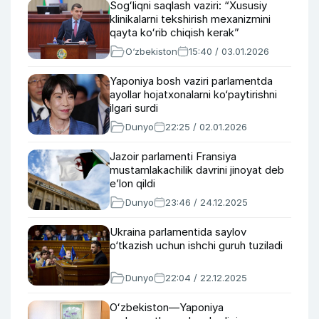
Sogʻliqni saqlash vaziri: “Xususiy
klinikalarni tekshirish mexanizmini
qayta koʻrib chiqish kerak”
O‘zbekiston
15:40 / 03.01.2026
Yaponiya bosh vaziri parlamentda
ayollar hojatxonalarni ko‘paytirishni
ilgari surdi
Dunyo
22:25 / 02.01.2026
Jazoir parlamenti Fransiya
mustamlakachilik davrini jinoyat deb
e’lon qildi
Dunyo
23:46 / 24.12.2025
Ukraina parlamentida saylov
o‘tkazish uchun ishchi guruh tuziladi
Dunyo
22:04 / 22.12.2025
Oʻzbekiston—Yaponiya