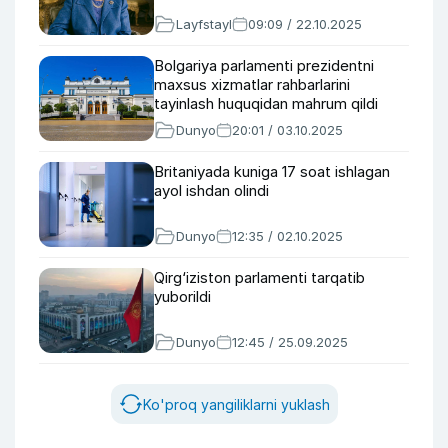
Layfstayl
09:09 / 22.10.2025
Bolgariya parlamenti prezidentni
maxsus xizmatlar rahbarlarini
tayinlash huquqidan mahrum qildi
Dunyo
20:01 / 03.10.2025
Britaniyada kuniga 17 soat ishlagan
ayol ishdan olindi
Dunyo
12:35 / 02.10.2025
Qirg‘iziston parlamenti tarqatib
yuborildi
Dunyo
12:45 / 25.09.2025
Ko'proq yangiliklarni yuklash