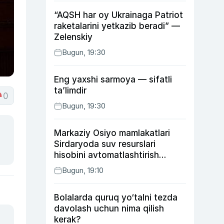
“AQSH har oy Ukrainaga Patriot
raketalarini yetkazib beradi” —
Zelenskiy
Bugun, 19:30
Eng yaxshi sarmoya — sifatli
ta’limdir
0
Bugun, 19:30
Markaziy Osiyo mamlakatlari
Sirdaryoda suv resurslari
hisobini avtomatlashtirish
rejasini ishlab chiqishni
Bugun, 19:10
ma’qulladi
Bolalarda quruq yo‘talni tezda
davolash uchun nima qilish
kerak?