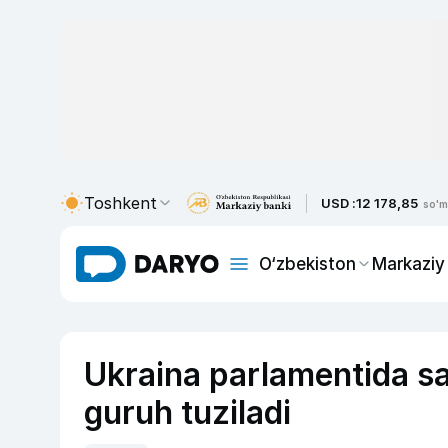
Toshkent
USD :
12 178,85
so'm
O‘zbekiston
Markaziy
Ukraina parlamentida sa
guruh tuziladi