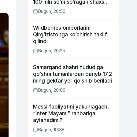
100 mln so‘m so‘ragan shaxs
ushlandi
Bugun, 20:50
Wildberries omborlarini
Qirg‘izistonga ko‘chirish taklif
qilindi
Bugun, 20:25
Samarqand shahri hududiga
qo‘shni tumanlardan qariyb 17,2
ming gektar yer qo‘shib beriladi
Bugun, 20:00
Messi faoliyatini yakunlagach,
“Inter Mayami” rahbariga
aylanadimi?
Bugun, 19:38