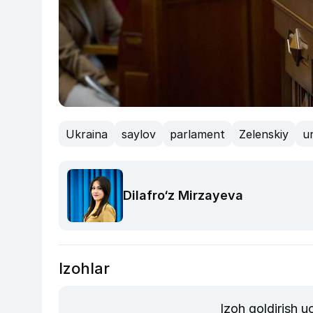
Ukraina
saylov
parlament
Zelenskiy
u
Dilafro‘z Mirzayeva
Izohlar
Izoh qoldirish 