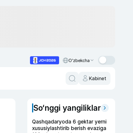
O‘zbekcha
Kabinet
So‘nggi yangiliklar
Qashqadaryoda 6 gektar yerni
xususiylashtirib berish evaziga