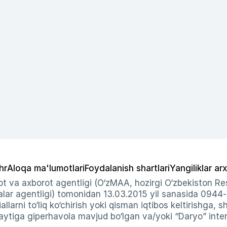
hr
Aloqa ma'lumotlari
Foydalanish shartlari
Yangiliklar arx
t va axborot agentligi (O‘zMAA, hozirgi O‘zbekiston Res
ar agentligi) tomonidan 13.03.2015 yil sanasida 0944
allarni to‘liq ko‘chirish yoki qisman iqtibos keltirishga, 
ytiga giperhavola mavjud bo‘lgan va/yoki “Daryo” intern