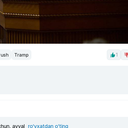
rush
Tramp
1
uchun, avval
ro‘yxatdan o‘ting