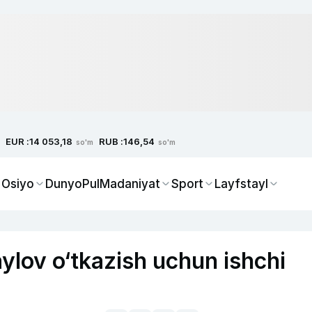
EUR :
RUB :
14 053,18
146,54
so'm
so'm
 Osiyo
Dunyo
Pul
Madaniyat
Sport
Layfstayl
ylov o‘tkazish uchun ishchi