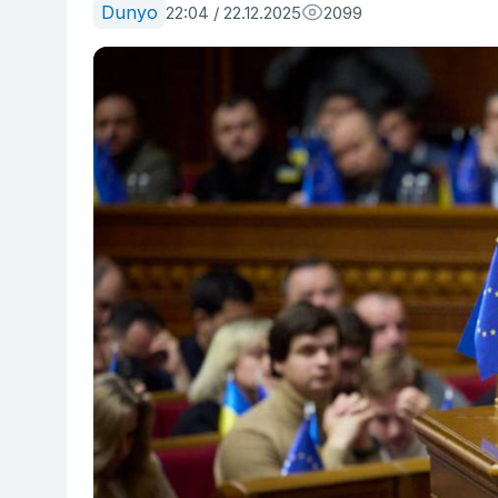
Dunyo
22:04 / 22.12.2025
2099