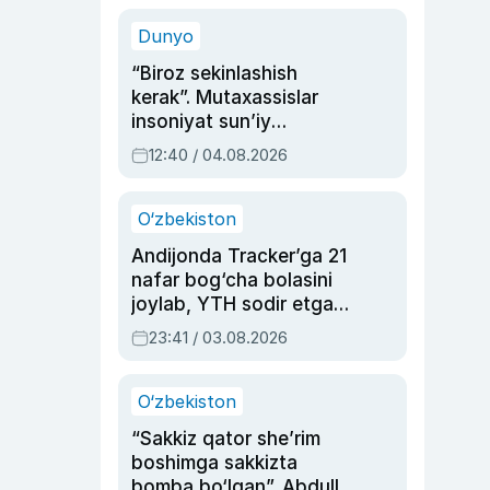
sinovlarga to‘la hayoti
Dunyo
“Biroz sekinlashish
kerak”. Mutaxassislar
insoniyat sun’iy
intellektni boshqara
12:40 / 04.08.2026
olmay qolishidan xavotir
bildirdi
O‘zbekiston
Andijonda Tracker’ga 21
nafar bog‘cha bolasini
joylab, YTH sodir etgan
ayolga sud hukmi o‘qildi
23:41 / 03.08.2026
O‘zbekiston
“Sakkiz qator she’rim
boshimga sakkizta
bomba bo‘lgan”. Abdulla