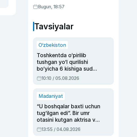
Bugun, 18:57
Tavsiyalar
O‘zbekiston
Toshkentda o‘pirilib
tushgan yo‘l qurilishi
bo‘yicha 6 kishiga sud
hukmi o‘qildi
10:10 / 05.08.2026
Madaniyat
“U boshqalar baxti uchun
tug‘ilgan edi”. Bir umr
otasini kutgan aktrisa va
dublyaj ustasi Rimma
13:55 / 04.08.2026
Ahmedovaning