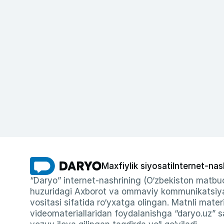
Maxfiylik siyosati
Internet-nas
“Daryo” internet-nashrining (O‘zbekiston matbuo
huzuridagi Axborot va ommaviy kommunikatsiyal
vositasi sifatida ro‘yxatga olingan. Matnli materi
videomateriallaridan foydalanishga “daryo.uz” sa