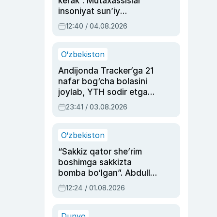
kerak”. Mutaxassislar
insoniyat sun’iy
intellektni boshqara
12:40 / 04.08.2026
olmay qolishidan xavotir
bildirdi
O‘zbekiston
Andijonda Tracker’ga 21
nafar bog‘cha bolasini
joylab, YTH sodir etgan
ayolga sud hukmi o‘qildi
23:41 / 03.08.2026
O‘zbekiston
“Sakkiz qator she’rim
boshimga sakkizta
bomba bo‘lgan”. Abdulla
Oripovni siyosiy
12:24 / 01.08.2026
ayblovlardan asrab
qolgan voqea
Dunyo