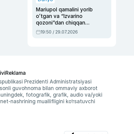
Mariupol qamalini yorib
oʻtgan va “Izvarino
qozoni”dan chiqqan
qahramon — Ukraina
19:50 / 29.07.2026
armiyasi bosh
qoʻmondoni Drapatiy
haqida
ivi
Reklama
publikasi Prezidenti Administratsiyasi
-sonli guvohnoma bilan ommaviy axborot
shuningdek, fotografik, grafik, audio va/yoki
et-nashrining muallifligini ko‘rsatuvchi