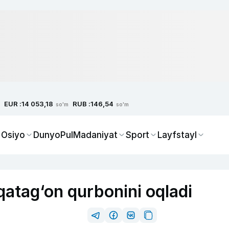
EUR :
RUB :
14 053,18
146,54
so'm
so'm
 Osiyo
Dunyo
Pul
Madaniyat
Sport
Layfstayl
qatag‘on qurbonini oqladi