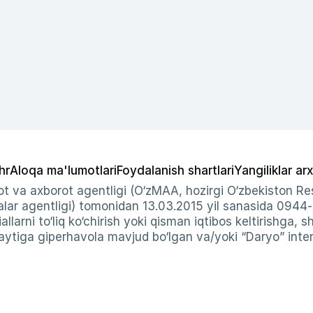
hr
Aloqa ma'lumotlari
Foydalanish shartlari
Yangiliklar arx
t va axborot agentligi (O‘zMAA, hozirgi O‘zbekiston Res
ar agentligi) tomonidan 13.03.2015 yil sanasida 0944
allarni to‘liq ko‘chirish yoki qisman iqtibos keltirishga, 
ytiga giperhavola mavjud bo‘lgan va/yoki “Daryo” intern