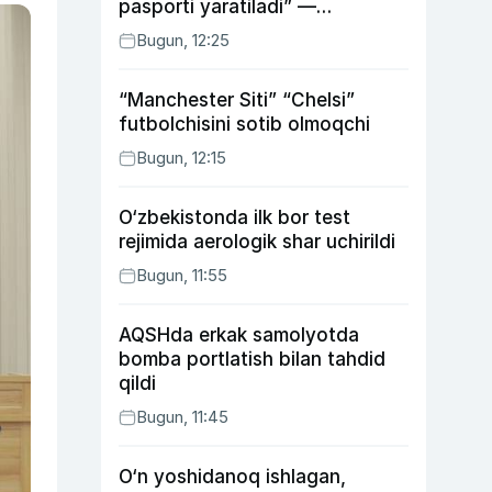
pasporti yaratiladi” —
energetika vaziri
Bugun, 12:25
“Manchester Siti” “Chelsi”
futbolchisini sotib olmoqchi
Bugun, 12:15
O‘zbekistonda ilk bor test
rejimida aerologik shar uchirildi
Bugun, 11:55
AQSHda erkak samolyotda
bomba portlatish bilan tahdid
qildi
Bugun, 11:45
O‘n yoshidanoq ishlagan,