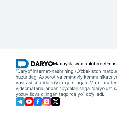
Maxfiylik siyosati
Internet-nas
“Daryo” internet-nashrining (O‘zbekiston matbuo
huzuridagi Axborot va ommaviy kommunikatsiyal
vositasi sifatida ro‘yxatga olingan. Matnli materi
videomateriallaridan foydalanishga “daryo.uz” sa
yozuv ilova qilingan taqdirda yo‘l qo‘yiladi.