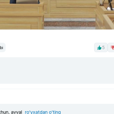
bi
5
uchun, avval
ro‘yxatdan o‘ting