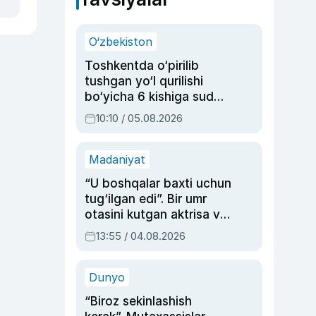
O‘zbekiston
Toshkentda o‘pirilib
tushgan yo‘l qurilishi
bo‘yicha 6 kishiga sud
hukmi o‘qildi
10:10 / 05.08.2026
Madaniyat
“U boshqalar baxti uchun
tug‘ilgan edi”. Bir umr
otasini kutgan aktrisa va
dublyaj ustasi Rimma
13:55 / 04.08.2026
Ahmedovaning
sinovlarga to‘la hayoti
Dunyo
“Biroz sekinlashish