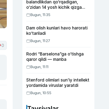
balandlikdan qo‘rqadigan,
o‘zidan 14 yosh kichik qizga
uylangan Yorqinxo‘ja Umarov
Bugun, 11:35
34 yoshda
Dam olish kunlari havo harorati
ko‘tariladi
Bugun, 11:27
0
Rodri “Barselona”ga o‘tishga
qaror qildi — manba
Bugun, 11:11
Stenford olimlari sun’iy intellekt
yordamida viruslar yaratdi
Bugun, 10:55
Tavsiyalar