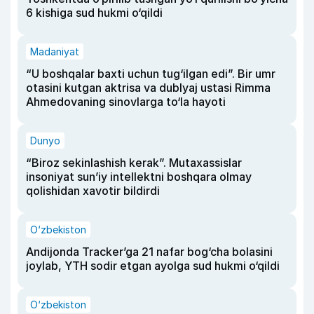
6 kishiga sud hukmi o‘qildi
Madaniyat
“U boshqalar baxti uchun tug‘ilgan edi”. Bir umr
otasini kutgan aktrisa va dublyaj ustasi Rimma
Ahmedovaning sinovlarga to‘la hayoti
Dunyo
“Biroz sekinlashish kerak”. Mutaxassislar
insoniyat sun’iy intellektni boshqara olmay
qolishidan xavotir bildirdi
O‘zbekiston
Andijonda Tracker’ga 21 nafar bog‘cha bolasini
joylab, YTH sodir etgan ayolga sud hukmi o‘qildi
O‘zbekiston