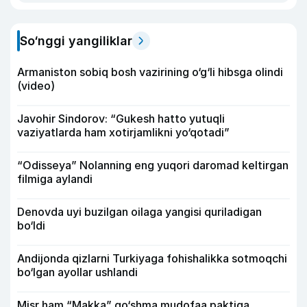
So‘nggi yangiliklar
Armaniston sobiq bosh vazirining o‘g‘li hibsga olindi
(video)
Javohir Sindorov: “Gukesh hatto yutuqli
vaziyatlarda ham xotirjamlikni yo‘qotadi”
“Odisseya” Nolanning eng yuqori daromad keltirgan
filmiga aylandi
Denovda uyi buzilgan oilaga yangisi quriladigan
bo‘ldi
Andijonda qizlarni Turkiyaga fohishalikka sotmoqchi
bo‘lgan ayollar ushlandi
Misr ham “Makka” qo‘shma mudofaa paktiga