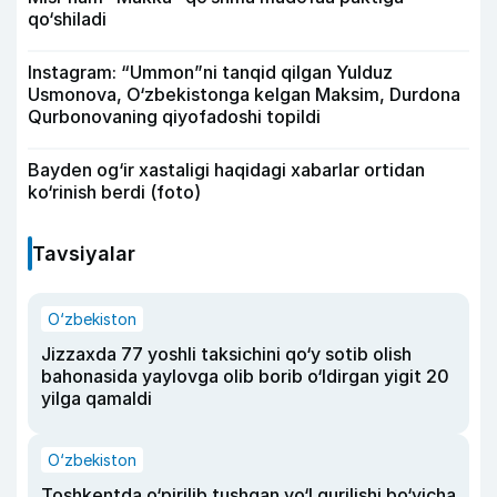
qo‘shiladi
Instagram: “Ummon”ni tanqid qilgan Yulduz
Usmonova, O‘zbekistonga kelgan Maksim, Durdona
Qurbonovaning qiyofadoshi topildi
Bayden og‘ir xastaligi haqidagi xabarlar ortidan
ko‘rinish berdi (foto)
Tavsiyalar
O‘zbekiston
Jizzaxda 77 yoshli taksichini qo‘y sotib olish
bahonasida yaylovga olib borib o‘ldirgan yigit 20
yilga qamaldi
O‘zbekiston
Toshkentda o‘pirilib tushgan yo‘l qurilishi bo‘yicha