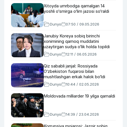
Xitoyda umrbodga qamalgan 14
yoshli o‘smirga o‘lim jazosi so‘raldi
Dunyo
07:50 / 09.05.2026
Janubiy Koreya sobiq birinchi
xonimining qamoq muddatini
uzaytirgan sudya o‘lik holda topildi
Dunyo
12:11 / 06.05.2026
Qiz sababli janjal: Rossiyada
O‘zbekiston fuqarosi bilan
mushtlashgan erkak halok bo‘ldi
Dunyo
10:44 / 02.05.2026
Moldovada milliarder 19 yilga qamaldi
Dunyo
14:39 / 23.04.2026
Korrupsiya mojarosi: Jazoir sobiq