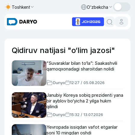
Toshkent
O‘zbekcha
Qidiruv natijasi "o‘lim jazosi"
“Suvaraklar bilan to‘la”: Saakashvili
qamoqxonadagi sharoitdan nolidi
Dunyo
12:27 / 05.08.2026
Janubiy Koreya sobiq prezidenti yana
bir ayblov bo‘yicha 2 yilga hukm
qilindi
Dunyo
15:32 / 13.07.2026
Yevropada issiqdan vafot etganlar
soni 10 mingdan oshdi