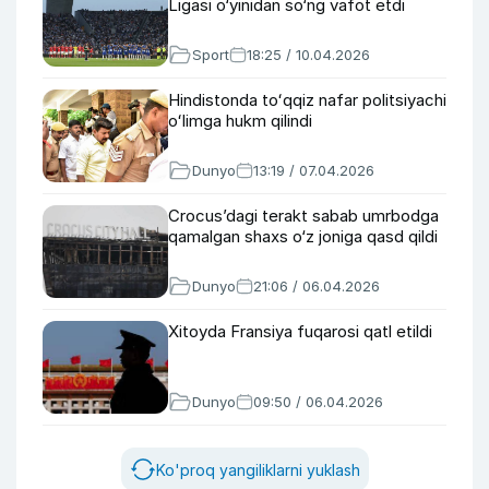
Ligasi o‘yinidan so‘ng vafot etdi
Sport
18:25 / 10.04.2026
Hindistonda toʻqqiz nafar politsiyachi
oʻlimga hukm qilindi
Dunyo
13:19 / 07.04.2026
Crocus’dagi terakt sabab umrbodga
qamalgan shaxs o‘z joniga qasd qildi
Dunyo
21:06 / 06.04.2026
Xitoyda Fransiya fuqarosi qatl etildi
Dunyo
09:50 / 06.04.2026
Ko'proq yangiliklarni yuklash