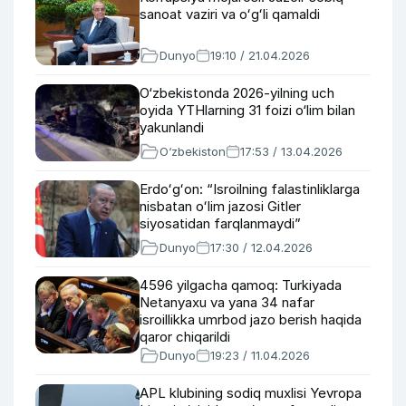
sanoat vaziri va oʻgʻli qamaldi
Dunyo
19:10 / 21.04.2026
O‘zbekistonda 2026-yilning uch
oyida YTHlarning 31 foizi o‘lim bilan
yakunlandi
O‘zbekiston
17:53 / 13.04.2026
Erdoʻgʻon: “Isroilning falastinliklarga
nisbatan oʻlim jazosi Gitler
siyosatidan farqlanmaydi”
Dunyo
17:30 / 12.04.2026
4596 yilgacha qamoq: Turkiyada
Netanyaxu va yana 34 nafar
isroillikka umrbod jazo berish haqida
qaror chiqarildi
Dunyo
19:23 / 11.04.2026
APL klubining sodiq muxlisi Yevropa