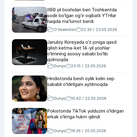
IIBB yil boshidan beri Toshkentda
sodir bo‘lgan og‘ir oqibatli YTHlar
haqida ma’lumot berdi
O‘zbekiston
22:30 / 23.05.2026
Janubiy Koreyada o‘z joniga qasd
qilish ketma-ket 14-yil yoshlar
o‘limining asosiy sababi bo‘lib
qolmoqda
Dunyo
23:15 / 22.05.2026
Hindistonda besh oylik kelin sep
sababli o‘ldirilgani aytilmoqda
Dunyo
15:42 / 22.05.2026
Pokistonda TikTok yulduzini o‘ldirgan
erkak o‘limga hukm qilindi
Dunyo
19:35 / 20.05.2026