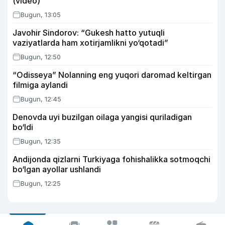
(video)
Bugun, 13:05
Javohir Sindorov: “Gukesh hatto yutuqli
vaziyatlarda ham xotirjamlikni yo‘qotadi”
Bugun, 12:50
“Odisseya” Nolanning eng yuqori daromad keltirgan
filmiga aylandi
Bugun, 12:45
Denovda uyi buzilgan oilaga yangisi quriladigan
bo‘ldi
Bugun, 12:35
Andijonda qizlarni Turkiyaga fohishalikka sotmoqchi
bo‘lgan ayollar ushlandi
Bugun, 12:25