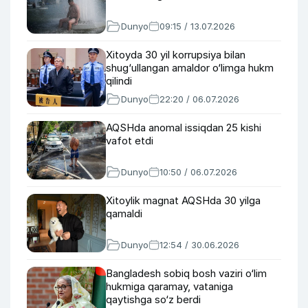
Dunyo
09:15 / 13.07.2026
Xitoyda 30 yil korrupsiya bilan
shug‘ullangan amaldor o‘limga hukm
qilindi
Dunyo
22:20 / 06.07.2026
AQSHda anomal issiqdan 25 kishi
vafot etdi
Dunyo
10:50 / 06.07.2026
Xitoylik magnat AQSHda 30 yilga
qamaldi
Dunyo
12:54 / 30.06.2026
Bangladesh sobiq bosh vaziri o‘lim
hukmiga qaramay, vataniga
qaytishga so‘z berdi