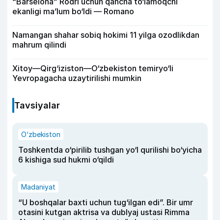
“Barselona” Rodri uchun qancha to‘lamoqchi
ekanligi ma’lum bo‘ldi — Romano
Namangan shahar sobiq hokimi 11 yilga ozodlikdan
mahrum qilindi
Xitoy—Qirg‘iziston—O‘zbekiston temiryo‘li
Yevropagacha uzaytirilishi mumkin
Tavsiyalar
O‘zbekiston
Toshkentda o‘pirilib tushgan yo‘l qurilishi bo‘yicha
6 kishiga sud hukmi o‘qildi
Madaniyat
“U boshqalar baxti uchun tug‘ilgan edi”. Bir umr
otasini kutgan aktrisa va dublyaj ustasi Rimma