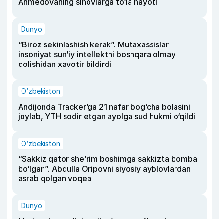
Ahmedovaning sinovlarga to‘la hayoti
Dunyo
“Biroz sekinlashish kerak”. Mutaxassislar
insoniyat sun’iy intellektni boshqara olmay
qolishidan xavotir bildirdi
O‘zbekiston
Andijonda Tracker’ga 21 nafar bog‘cha bolasini
joylab, YTH sodir etgan ayolga sud hukmi o‘qildi
O‘zbekiston
“Sakkiz qator she’rim boshimga sakkizta bomba
bo‘lgan”. Abdulla Oripovni siyosiy ayblovlardan
asrab qolgan voqea
Dunyo