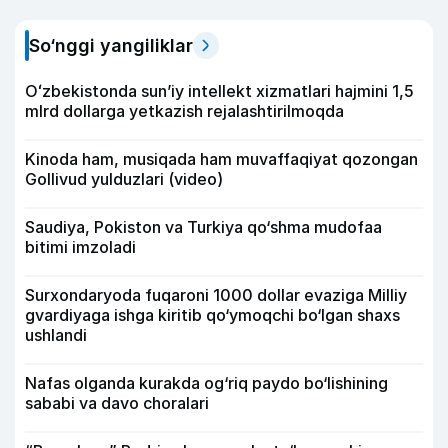
So‘nggi yangiliklar
Oʻzbekistonda sunʼiy intellekt xizmatlari hajmini 1,5
mlrd dollarga yetkazish rejalashtirilmoqda
Kinoda ham, musiqada ham muvaffaqiyat qozongan
Gollivud yulduzlari (video)
Saudiya, Pokiston va Turkiya qo‘shma mudofaa
bitimi imzoladi
Surxondaryoda fuqaroni 1000 dollar evaziga Milliy
gvardiyaga ishga kiritib qo‘ymoqchi bo‘lgan shaxs
ushlandi
Nafas olganda kurakda og‘riq paydo bo‘lishining
sababi va davo choralari