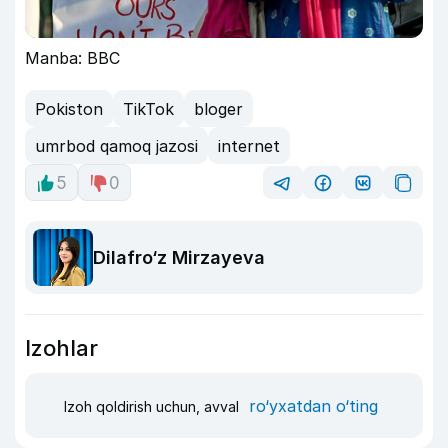
Manba: BBC
Pokiston
TikTok
bloger
umrbod qamoq jazosi
internet
5
0
Dilafro‘z Mirzayeva
Izohlar
ro‘yxatdan o‘ting
Izoh qoldirish uchun, avval