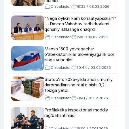
mumkin
O‘zbekiston
18:32 / 08.03.2026
“Nega oylikni kam koʻrsatyapsizlar?”
— Davron Vahobov tadbirkorlarni
qonuniy ishlashga chaqirdi
O‘zbekiston
15:01 / 18.02.2026
Maosh 1600 yevrogacha:
oʻzbekistonliklar Sloveniyaga ilk bor
ishga yuborildi
O‘zbekiston
20:44 / 03.02.2026
Statqoʻm: 2025-yilda aholi umumiy
daromadlarining real oʻsishi 9,2
foizga yetdi
O‘zbekiston
21:41 / 01.02.2026
Profilaktika inspektorlari moddiy
rag‘batlantiriladi
O‘zbekiston
16:00 / 27.01.2026