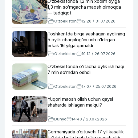
O‘zbekistonda 1,2 mln xodim oyiga
1,3 mln so‘mgacha maosh olmoqda
— tadqiqot
O‘zbekiston
12:20 / 31.07.2026
Toshkentda birga yashagan ayolining
5 oylik chaqalog‘ini urib o‘ldirgan
erkak 16 yilga qamaldi
O‘zbekiston
19:12 / 26.07.2026
O‘zbekistonda o‘rtacha oylik ish haqi
7 mln so‘mdan oshdi
O‘zbekiston
17:07 / 25.07.2026
Yuqori maosh olish uchun qaysi
shaharda ishlagan ma’qul?
Dunyo
14:40 / 23.07.2026
Germaniyada o‘qituvchi 17 yil kasallik
ta’tilida bo‘la turib to‘liq maosh oldi