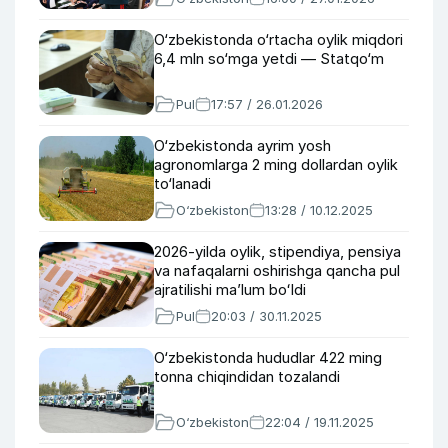
O‘zbekistonda o‘rtacha oylik miqdori
6,4 mln so‘mga yetdi — Statqo‘m
Pul
17:57 / 26.01.2026
O‘zbekistonda ayrim yosh
agronomlarga 2 ming dollardan oylik
to‘lanadi
O‘zbekiston
13:28 / 10.12.2025
2026-yilda oylik, stipendiya, pensiya
va nafaqalarni oshirishga qancha pul
ajratilishi maʼlum boʻldi
Pul
20:03 / 30.11.2025
O‘zbekistonda hududlar 422 ming
tonna chiqindidan tozalandi
O‘zbekiston
22:04 / 19.11.2025