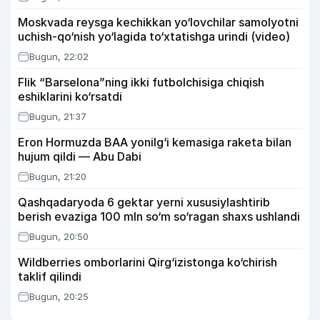
Moskvada reysga kechikkan yo‘lovchilar samolyotni
uchish-qo‘nish yo‘lagida to‘xtatishga urindi (video)
Bugun, 22:02
Flik “Barselona”ning ikki futbolchisiga chiqish
eshiklarini ko‘rsatdi
Bugun, 21:37
Eron Hormuzda BAA yonilg‘i kemasiga raketa bilan
hujum qildi — Abu Dabi
Bugun, 21:20
Qashqadaryoda 6 gektar yerni xususiylashtirib
berish evaziga 100 mln so‘m so‘ragan shaxs ushlandi
Bugun, 20:50
Wildberries omborlarini Qirg‘izistonga ko‘chirish
taklif qilindi
Bugun, 20:25