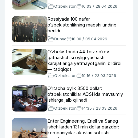
O‘zbekiston
10:33 / 28.04.2026
Rossiyada 100 nafar
o‘zbekistonlikning maoshi undirib
berildi
Dunyo
18:00 / 05.04.2026
O‘zbekistonda 44 foiz so‘rov
qatnashchisi oyligi yashash
xarajatlariga yetmayotganini bildirdi
— tadqiqot
O‘zbekiston
19:16 / 23.03.2026
O‘rtacha oylik 3500 dollar:
o‘zbekistonliklar AQSHda mavsumiy
ishlarga jalb qilinadi
O‘zbekiston
14:35 / 23.03.2026
Enter Engineering, Eriell va Saneg
ishchilardan 131 mln dollar qarzdor:
kompaniyalar aktivlari sotilishi