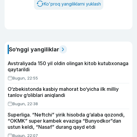
Ko'proq yangiliklarni yuklash
So‘nggi yangiliklar
Avstraliyada 150 yil oldin olingan kitob kutubxonaga
qaytarildi
Bugun, 22:55
O‘zbekistonda kasbiy mahorat bo‘yicha ilk milliy
tanlov g‘oliblari aniqlandi
Bugun, 22:38
Superliga. “Neftchi” yirik hisobda g‘alaba qozondi,
“OKMK” super kambek evaziga “Bunyodkor”dan
ustun keldi, “Nasaf” durang qayd etdi
Bugun, 22:07