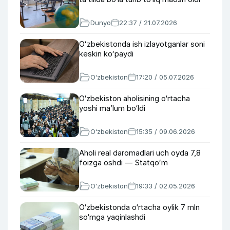
Dunyo
22:37 / 21.07.2026
Oʻzbekistonda ish izlayotganlar soni
keskin koʻpaydi
O‘zbekiston
17:20 / 05.07.2026
O‘zbekiston aholisining o‘rtacha
yoshi maʼlum bo‘ldi
O‘zbekiston
15:35 / 09.06.2026
Aholi real daromadlari uch oyda 7,8
foizga oshdi — Statqoʻm
O‘zbekiston
19:33 / 02.05.2026
O‘zbekistonda o‘rtacha oylik 7 mln
so‘mga yaqinlashdi