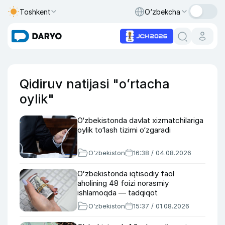
Toshkent
O‘zbekcha
Qidiruv natijasi "oʻrtacha
oylik"
O‘zbekistonda davlat xizmatchilariga
oylik to‘lash tizimi o‘zgaradi
O‘zbekiston
16:38 / 04.08.2026
Oʻzbekistonda iqtisodiy faol
aholining 48 foizi norasmiy
ishlamoqda — tadqiqot
O‘zbekiston
15:37 / 01.08.2026