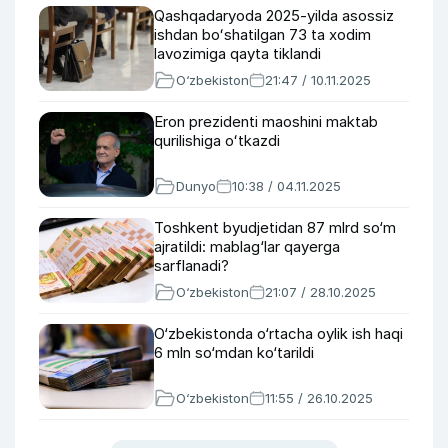
Qashqadaryoda 2025-yilda asossiz
ishdan boʻshatilgan 73 ta xodim
lavozimiga qayta tiklandi
O‘zbekiston
21:47 / 10.11.2025
Eron prezidenti maoshini maktab
qurilishiga oʻtkazdi
Dunyo
10:38 / 04.11.2025
Toshkent byudjetidan 87 mlrd so‘m
ajratildi: mablag‘lar qayerga
sarflanadi?
O‘zbekiston
21:07 / 28.10.2025
O‘zbekistonda o‘rtacha oylik ish haqi
6 mln so‘mdan ko‘tarildi
O‘zbekiston
11:55 / 26.10.2025