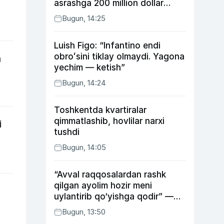
asrashga 200 million dollar
ajratdi
Bugun, 14:25
Luish Figo: “Infantino endi
obroʻsini tiklay olmaydi. Yagona
a
yechim — ketish”
Bugun, 14:24
Toshkentda kvartiralar
qimmatlashib, hovlilar narxi
i
tushdi
Bugun, 14:05
“Avval raqqosalardan rashk
qilgan ayolim hozir meni
uylantirib qo‘yishga qodir” —
Anvar Sobirov davlat ishidagi
Bugun, 13:50
faoliyati va o‘g‘il tarbiyasidagi