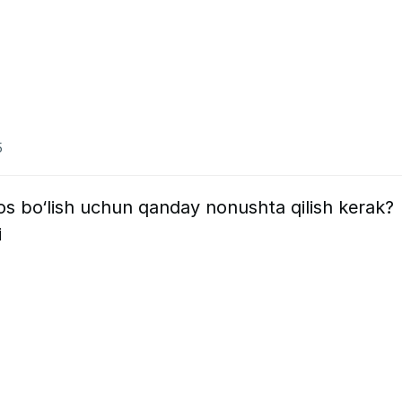
5
os bo‘lish uchun qanday nonushta qilish kerak?
i