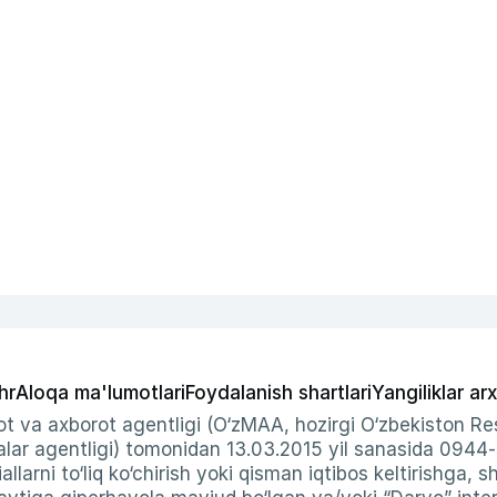
hr
Aloqa ma'lumotlari
Foydalanish shartlari
Yangiliklar arx
t va axborot agentligi (O‘zMAA, hozirgi O‘zbekiston Res
ar agentligi) tomonidan 13.03.2015 yil sanasida 0944
allarni to‘liq ko‘chirish yoki qisman iqtibos keltirishga, 