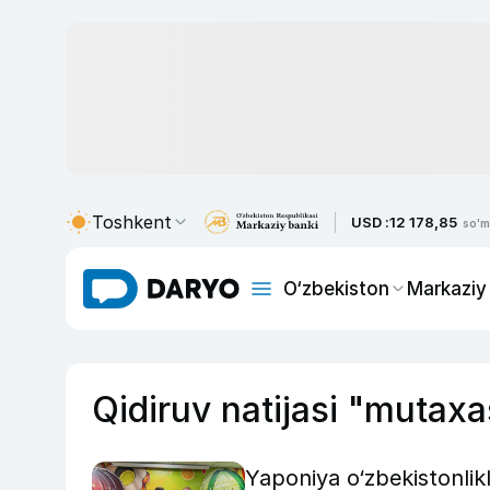
Toshkent
USD :
12 178,85
so'm
O‘zbekiston
Markaziy
Qidiruv natijasi "mutaxa
Yaponiya o‘zbekistonlikl