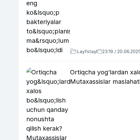
Layfstayl
23:19 / 20.06.202
Ortiqcha yog‘lardan xal
Mutaxassislar maslahat