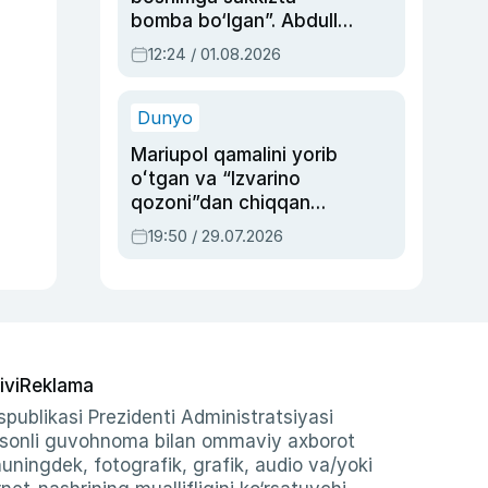
bomba bo‘lgan”. Abdulla
Oripovni siyosiy
12:24 / 01.08.2026
ayblovlardan asrab
qolgan voqea
Dunyo
Mariupol qamalini yorib
oʻtgan va “Izvarino
qozoni”dan chiqqan
qahramon — Ukraina
19:50 / 29.07.2026
armiyasi bosh
qoʻmondoni Drapatiy
haqida
ivi
Reklama
publikasi Prezidenti Administratsiyasi
-sonli guvohnoma bilan ommaviy axborot
shuningdek, fotografik, grafik, audio va/yoki