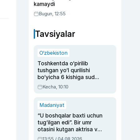
kamaydi
Bugun, 12:55
Tavsiyalar
O‘zbekiston
Toshkentda o‘pirilib
tushgan yo‘l qurilishi
bo‘yicha 6 kishiga sud
hukmi o‘qildi
Kecha, 10:10
Madaniyat
“U boshqalar baxti uchun
tug‘ilgan edi”. Bir umr
otasini kutgan aktrisa va
dublyaj ustasi Rimma
13:55 / 04.08.2026