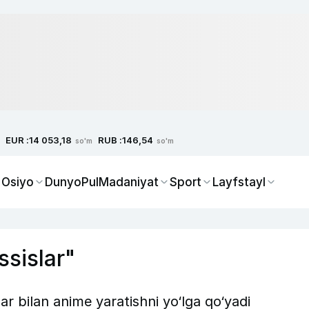
EUR :
RUB :
14 053,18
146,54
so'm
so'm
 Osiyo
Dunyo
Pul
Madaniyat
Sport
Layfstayl
ssislar"
ar bilan anime yaratishni yo‘lga qo‘yadi