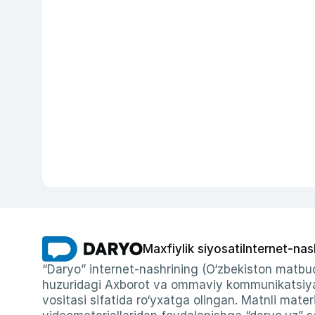
Maxfiylik siyosati
Internet-nas
“Daryo” internet-nashrining (O‘zbekiston matbuo
huzuridagi Axborot va ommaviy kommunikatsiyal
vositasi sifatida ro‘yxatga olingan. Matnli materi