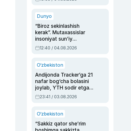
Ahmedovaning
sinovlarga to‘la hayoti
Dunyo
“Biroz sekinlashish
kerak”. Mutaxassislar
insoniyat sun’iy
intellektni boshqara
12:40 / 04.08.2026
olmay qolishidan xavotir
bildirdi
O‘zbekiston
Andijonda Tracker’ga 21
nafar bog‘cha bolasini
joylab, YTH sodir etgan
ayolga sud hukmi o‘qildi
23:41 / 03.08.2026
O‘zbekiston
“Sakkiz qator she’rim
boshimga sakkizta