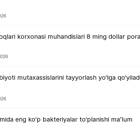
026
qlari korxonasi muhandislari 8 ming dollar por
2026
iyoti mutaxassislarini tayyorlash yo‘lga qo‘yilad
026
mida eng ko‘p bakteriyalar to‘planishi ma’lum