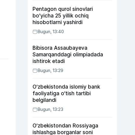
xatosi haqida gapirdi
Pentagon qurol sinovlari
bo‘yicha 25 yillik ochiq
hisobotlarni yashirdi
Bugun, 13:40
Bibisora Assaubayeva
Samarqanddagi olimpiadada
ishtirok etadi
Bugun, 13:29
O‘zbekistonda islomiy bank
faoliyatiga o‘tish tartibi
belgilandi
Bugun, 13:23
O‘zbekistondan Rossiyaga
ishlashga borganlar soni