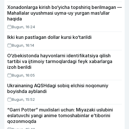
Xonadonlarga kirish bo‘yicha topshiriq berilmagan —
Mahallalar uyushmasi uyma-uy yurgan mas’ullar
haqida
Bugun, 16:24
Ikki kun pastlagan dollar kursi ko‘tarildi
Bugun, 16:14
O‘zbekistonda hayvonlarni identifikatsiya qilish
tartibi va ijtimoiy tarmoqlardagi feyk xabarlarga
izoh berildi
Bugun, 16:05
Ukrainaning AQSHdagi sobiq elchisi noqonuniy
boyishda ayblandi
Bugun, 15:52
“Garri Potter” muxlislari uchun: Miyazaki uslubini
eslatuvchi yangi anime tomoshabinlar e’tiborini
qozonmoqda