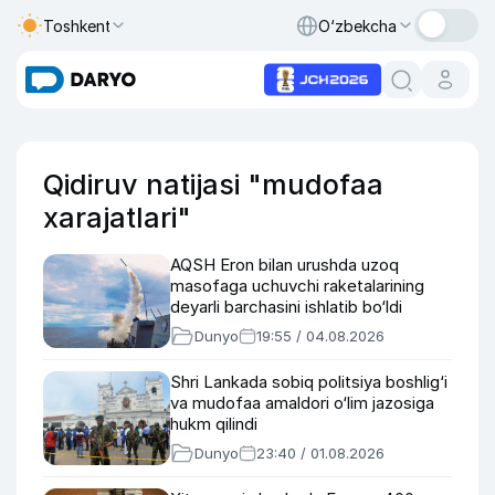
Toshkent
O‘zbekcha
Qidiruv natijasi "mudofaa
xarajatlari"
AQSH Eron bilan urushda uzoq
masofaga uchuvchi raketalarining
deyarli barchasini ishlatib bo‘ldi
Dunyo
19:55 / 04.08.2026
Shri Lankada sobiq politsiya boshlig‘i
va mudofaa amaldori o‘lim jazosiga
hukm qilindi
Dunyo
23:40 / 01.08.2026