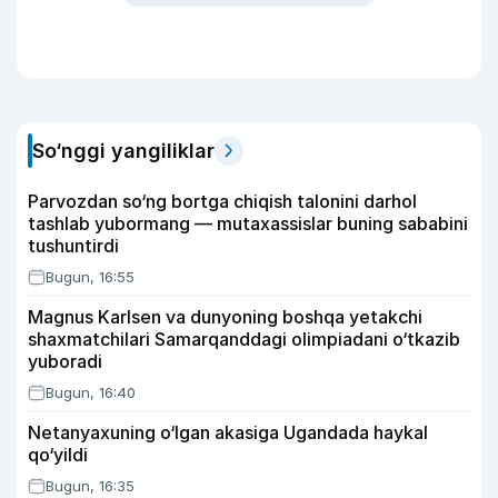
So‘nggi yangiliklar
Parvozdan so‘ng bortga chiqish talonini darhol
tashlab yubormang — mutaxassislar buning sababini
tushuntirdi
Bugun, 16:55
Magnus Karlsen va dunyoning boshqa yetakchi
shaxmatchilari Samarqanddagi olimpiadani o‘tkazib
yuboradi
Bugun, 16:40
Netanyaxuning o‘lgan akasiga Ugandada haykal
qo‘yildi
Bugun, 16:35