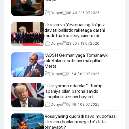
Dunyo
08:43 / 16.07.2026
Ukraina va Yevropaning to‘qqiz
davlati ballistik raketaga qarshi
mudofaa koalitsiyasini tuzdi
Dunyo
23:50 / 13.07.2026
“AQSH Germaniyaga Tomahawk
raketalarini sotishni ma’qulladi” —
Merts
Dunyo
21:54 / 09.07.2026
“Ular yomon odamlar”: Tramp
Ispaniya bilan barcha savdo
aloqalarini uzishni buyurdi
Dunyo
16:46 / 08.07.2026
Rossiyaning qudratli havo mudofaasi
Ukraina dronlarini nega toʻxtata
olmayapti?