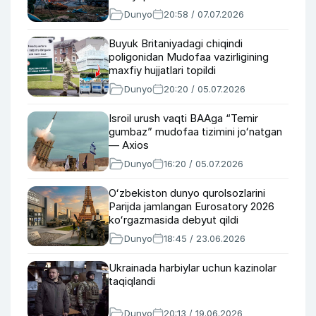
Dunyo
20:58 / 07.07.2026
Buyuk Britaniyadagi chiqindi
poligonidan Mudofaa vazirligining
maxfiy hujjatlari topildi
Dunyo
20:20 / 05.07.2026
Isroil urush vaqti BAAga “Temir
gumbaz” mudofaa tizimini joʻnatgan
— Axios
Dunyo
16:20 / 05.07.2026
Oʻzbekiston dunyo qurolsozlarini
Parijda jamlangan Eurosatory 2026
koʻrgazmasida debyut qildi
Dunyo
18:45 / 23.06.2026
Ukrainada harbiylar uchun kazinolar
taqiqlandi
Dunyo
20:13 / 19.06.2026