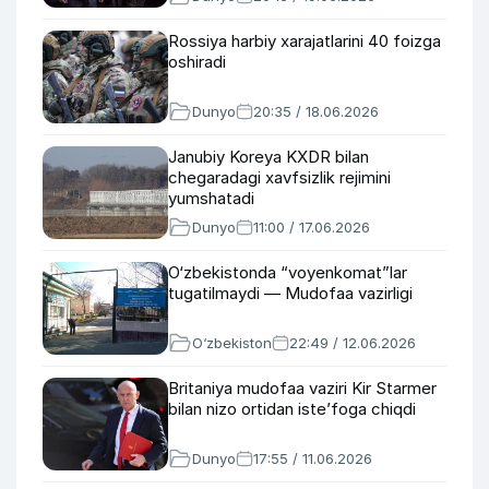
Rossiya harbiy xarajatlarini 40 foizga
oshiradi
Dunyo
20:35 / 18.06.2026
Janubiy Koreya KXDR bilan
chegaradagi xavfsizlik rejimini
yumshatadi
Dunyo
11:00 / 17.06.2026
O‘zbekistonda “voyenkomat”lar
tugatilmaydi — Mudofaa vazirligi
O‘zbekiston
22:49 / 12.06.2026
Britaniya mudofaa vaziri Kir Starmer
bilan nizo ortidan iste’foga chiqdi
Dunyo
17:55 / 11.06.2026