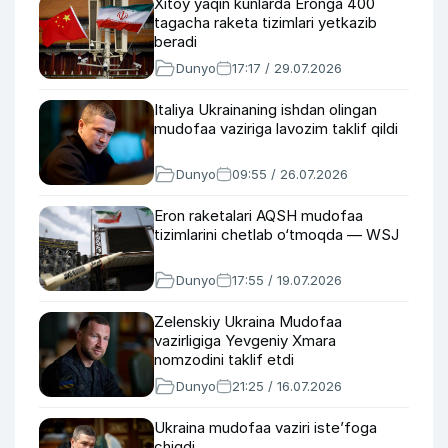
Xitoy yaqin kunlarda Eronga 400
tagacha raketa tizimlari yetkazib
beradi
Dunyo
17:17 / 29.07.2026
Italiya Ukrainaning ishdan olingan
mudofaa vaziriga lavozim taklif qildi
Dunyo
09:55 / 26.07.2026
Eron raketalari AQSH mudofaa
tizimlarini chetlab o‘tmoqda — WSJ
Dunyo
17:55 / 19.07.2026
Zelenskiy Ukraina Mudofaa
vazirligiga Yevgeniy Xmara
nomzodini taklif etdi
Dunyo
21:25 / 16.07.2026
Ukraina mudofaa vaziri iste’foga
chiqdi