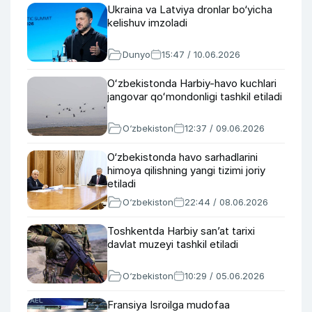
Ukraina va Latviya dronlar bo‘yicha
kelishuv imzoladi
Dunyo
15:47 / 10.06.2026
Oʻzbekistonda Harbiy-havo kuchlari
jangovar qoʻmondonligi tashkil etiladi
O‘zbekiston
12:37 / 09.06.2026
O‘zbekistonda havo sarhadlarini
himoya qilishning yangi tizimi joriy
etiladi
O‘zbekiston
22:44 / 08.06.2026
Toshkentda Harbiy san’at tarixi
davlat muzeyi tashkil etiladi
O‘zbekiston
10:29 / 05.06.2026
Fransiya Isroilga mudofaa