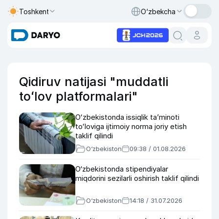
Toshkent
O‘zbekcha
Qidiruv natijasi "muddatli
toʻlov platformalari"
Oʻzbekistonda issiqlik taʼminoti
toʻloviga ijtimoiy norma joriy etish
taklif qilindi
O‘zbekiston
09:38 / 01.08.2026
O‘zbekistonda stipendiyalar
miqdorini sezilarli oshirish taklif qilindi
O‘zbekiston
14:18 / 31.07.2026