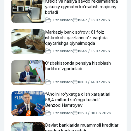
Kredit va nasiya savdo reklamalarida
yakuniy qiymatni ko‘rsatish majburiy
bo‘ladi
O‘zbekiston
15:47 / 16.07.2026
Markaziy bank soʻrovi: 61 foiz
ishtirokchi qarzlarini oʻz vaqtida
qaytarishga qiynalmoqda
O‘zbekiston
19:45 / 15.07.2026
Oʻzbekistonda pensiya hisoblash
tartibi oʻzgartiriladi
O‘zbekiston
18:00 / 14.07.2026
“Aholini roʻyxatga olish xarajatlari
56,4 milliard soʻmga tushdi” —
Behzod Hamroyev
O‘zbekiston
12:20 / 30.06.2026
Davlat banklarida muammoli kreditlar
miqdori keskin oshdi