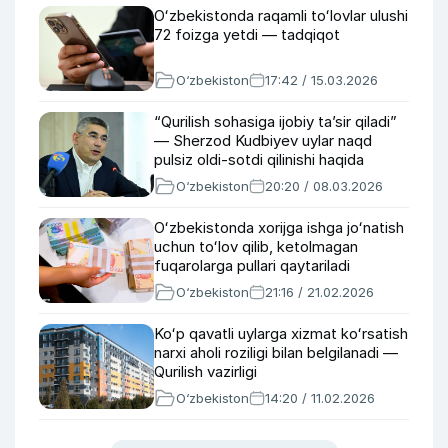
Oʻzbekistonda raqamli toʻlovlar ulushi
72 foizga yetdi — tadqiqot
O‘zbekiston
17:42 / 15.03.2026
“Qurilish sohasiga ijobiy taʼsir qiladi”
— Sherzod Kudbiyev uylar naqd
pulsiz oldi-sotdi qilinishi haqida
O‘zbekiston
20:20 / 08.03.2026
Oʻzbekistonda xorijga ishga joʻnatish
uchun toʻlov qilib, ketolmagan
fuqarolarga pullari qaytariladi
O‘zbekiston
21:16 / 21.02.2026
Koʻp qavatli uylarga xizmat koʻrsatish
narxi aholi roziligi bilan belgilanadi —
Qurilish vazirligi
O‘zbekiston
14:20 / 11.02.2026