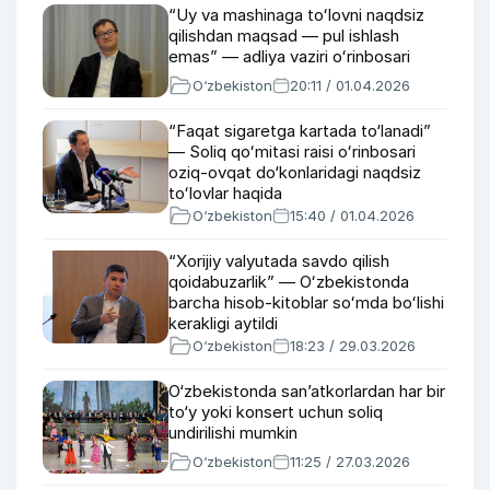
“Uy va mashinaga toʻlovni naqdsiz
qilishdan maqsad — pul ishlash
emas” — adliya vaziri oʻrinbosari
O‘zbekiston
20:11 / 01.04.2026
“Faqat sigaretga kartada to‘lanadi”
— Soliq qoʻmitasi raisi oʻrinbosari
oziq-ovqat do‘konlaridagi naqdsiz
toʻlovlar haqida
O‘zbekiston
15:40 / 01.04.2026
“Xorijiy valyutada savdo qilish
qoidabuzarlik” — Oʻzbekistonda
barcha hisob-kitoblar soʻmda boʻlishi
kerakligi aytildi
O‘zbekiston
18:23 / 29.03.2026
O‘zbekistonda san’atkorlardan har bir
to‘y yoki konsert uchun soliq
undirilishi mumkin
O‘zbekiston
11:25 / 27.03.2026