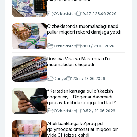
O‘zbekiston
19:47 / 28.06.2026
Oʻzbekistonda muomaladagi naqd
pullar miqdori rekord darajaga yetdi
O‘zbekiston
21:18 / 21.06.2026
Rossiya Visa va Mastercard’ni
muomaladan chiqaradi
Dunyo
12:55 / 18.06.2026
“Kartadan kartaga pul oʻtkazish
noqonuniy”. Blogerlar daromadi
qanday tartibda soliqqa tortiladi?
O‘zbekiston
19:52 / 10.06.2026
Aholi banklarga koʻproq pul
qoʻymoqda: omonatlar miqdori bir
yilda 31 foizga oshdi