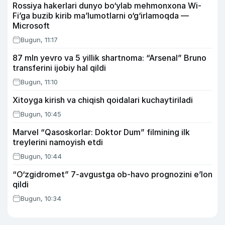
Rossiya hakerlari dunyo bo‘ylab mehmonxona Wi-
Fi’ga buzib kirib ma’lumotlarni o‘g‘irlamoqda —
Microsoft
Bugun, 11:17
87 mln yevro va 5 yillik shartnoma: “Arsenal” Bruno
transferini ijobiy hal qildi
Bugun, 11:10
Xitoyga kirish va chiqish qoidalari kuchaytiriladi
Bugun, 10:45
Marvel “Qasoskorlar: Doktor Dum” filmining ilk
treylerini namoyish etdi
Bugun, 10:44
“O‘zgidromet” 7-avgustga ob-havo prognozini e’lon
qildi
Bugun, 10:34