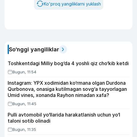
Ko'proq yangiliklarni yuklash
So‘nggi yangiliklar
Toshkentdagi Milliy bog‘da 4 yoshli qiz cho‘kib ketdi
Bugun, 11:54
Instagram: YPX xodimidan ko‘rmana olgan Durdona
Qurbonova, onasiga kutilmagan sovg‘a tayyorlagan
Umid vines, xonanda Rayhon nimadan xafa?
Bugun, 11:45
Pulli avtomobil yo‘llarida harakatlanish uchun yo‘l
taloni sotib olinadi
Bugun, 11:35