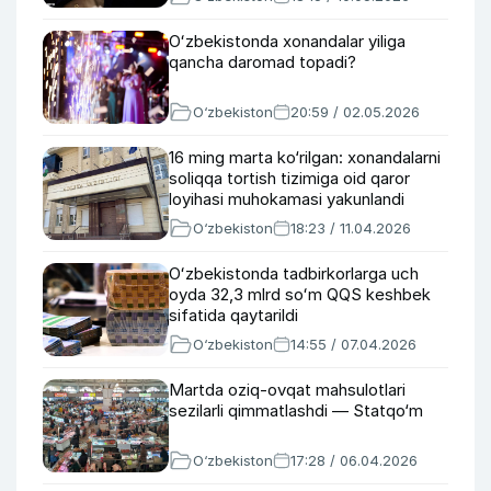
Oʻzbekistonda xonandalar yiliga
qancha daromad topadi?
O‘zbekiston
20:59 / 02.05.2026
16 ming marta ko‘rilgan: xonandalarni
soliqqa tortish tizimiga oid qaror
loyihasi muhokamasi yakunlandi
O‘zbekiston
18:23 / 11.04.2026
Oʻzbekistonda tadbirkorlarga uch
oyda 32,3 mlrd soʻm QQS keshbek
sifatida qaytarildi
O‘zbekiston
14:55 / 07.04.2026
Martda oziq-ovqat mahsulotlari
sezilarli qimmatlashdi — Statqo‘m
O‘zbekiston
17:28 / 06.04.2026