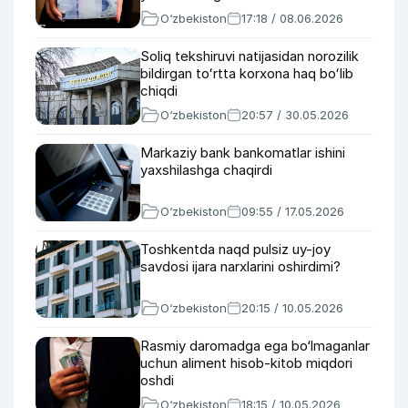
O‘zbekiston
17:18 / 08.06.2026
Soliq tekshiruvi natijasidan norozilik
bildirgan toʻrtta korxona haq boʻlib
chiqdi
O‘zbekiston
20:57 / 30.05.2026
Markaziy bank bankomatlar ishini
yaxshilashga chaqirdi
O‘zbekiston
09:55 / 17.05.2026
Toshkentda naqd pulsiz uy-joy
savdosi ijara narxlarini oshirdimi?
O‘zbekiston
20:15 / 10.05.2026
Rasmiy daromadga ega bo‘lmaganlar
uchun aliment hisob-kitob miqdori
oshdi
O‘zbekiston
18:15 / 10.05.2026