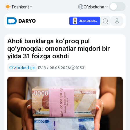
Toshkent
O‘zbekcha
Aholi banklarga koʻproq pul
qoʻymoqda: omonatlar miqdori bir
yilda 31 foizga oshdi
O‘zbekiston
17:18 / 08.06.2026
10531