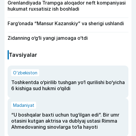
Grenlandiyada Trampga aloqador neft kompaniyasi
hukumat ruxsatisiz ish boshladi
Farg‘onada “Mansur Kazanskiy” va sherigi ushlandi
Zidanning o‘g‘li yangi jamoaga o‘tdi
Tavsiyalar
O‘zbekiston
Toshkentda o‘pirilib tushgan yo‘l qurilishi bo‘yicha
6 kishiga sud hukmi o‘qildi
Madaniyat
“U boshqalar baxti uchun tug‘ilgan edi”. Bir umr
otasini kutgan aktrisa va dublyaj ustasi Rimma
Ahmedovaning sinovlarga to‘la hayoti