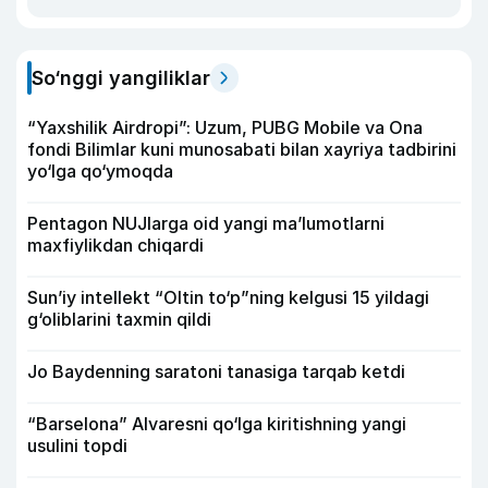
So‘nggi yangiliklar
“Yaxshilik Airdropi”: Uzum, PUBG Mobile va Ona
fondi Bilimlar kuni munosabati bilan xayriya tadbirini
yo‘lga qo‘ymoqda
Pentagon NUJlarga oid yangi maʼlumotlarni
maxfiylikdan chiqardi
Sun’iy intellekt “Oltin to‘p”ning kelgusi 15 yildagi
g‘oliblarini taxmin qildi
Jo Baydenning saratoni tanasiga tarqab ketdi
“Barselona” Alvaresni qo‘lga kiritishning yangi
usulini topdi