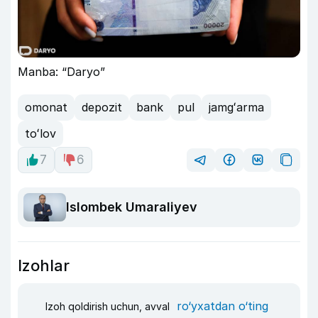
Manba: “Daryo”
omonat
depozit
bank
pul
jamgʻarma
toʻlov
7
6
Islombek Umaraliyev
Izohlar
ro‘yxatdan o‘ting
Izoh qoldirish uchun, avval