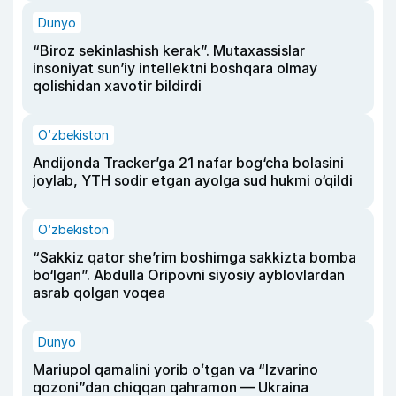
Dunyo
“Biroz sekinlashish kerak”. Mutaxassislar
insoniyat sun’iy intellektni boshqara olmay
qolishidan xavotir bildirdi
O‘zbekiston
Andijonda Tracker’ga 21 nafar bog‘cha bolasini
joylab, YTH sodir etgan ayolga sud hukmi o‘qildi
O‘zbekiston
“Sakkiz qator she’rim boshimga sakkizta bomba
bo‘lgan”. Abdulla Oripovni siyosiy ayblovlardan
asrab qolgan voqea
Dunyo
Mariupol qamalini yorib oʻtgan va “Izvarino
qozoni”dan chiqqan qahramon — Ukraina